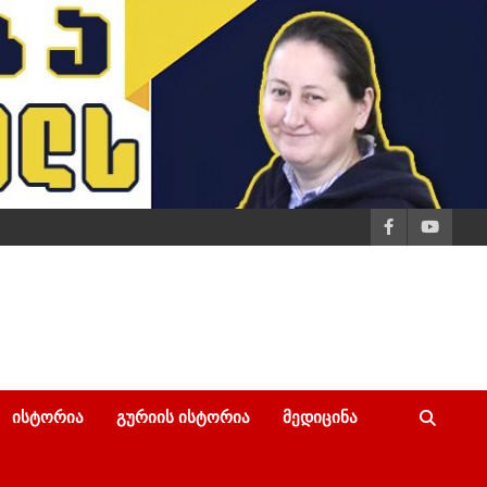
ᲘᲡᲢᲝᲠᲘᲐ
ᲒᲣᲠᲘᲘᲡ ᲘᲡᲢᲝᲠᲘᲐ
ᲛᲔᲓᲘᲪᲘᲜᲐ