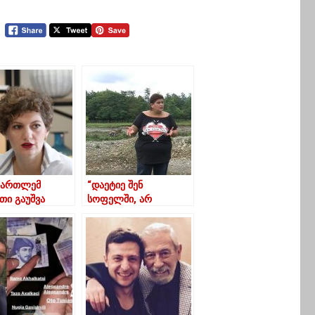
მართლემ
“დაეტიე შენ
თი გაუშვა
სოფელში, არ
ილი!აი, ასეთ
დაგინახოთ
ქვეყანაში
ვაკიჯვარში ამოსული,
რობთ!”
თორემ”… რატომ
ემუქრებიან “ეკოს”
წევრებს