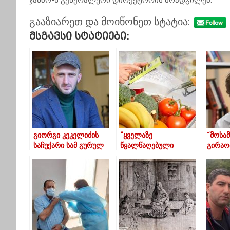
ჯანმო-ს გენერალური დირექტორის მოადგილემ.
გააზიარეთ და მოიწონეთ სტატია:
Მსგავსი Სტატიები:
გიორგი კეკელიძის
“ყველაზე
“მოსა
საჩუქარი სამ გურულ
წყალწაღებული
გირაო
ოჯახს “შენმოქმედთან”
ქვეყანა ვართ” –
პედოფ
და “სკაიტელთან”
საქართველოში
ნაგავ 
ერთად
ცხოვრება კიდევ
ვცხოვ
უფრო გაძვირდა