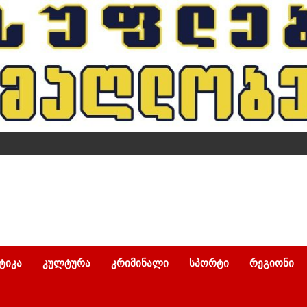
ᲢᲘᲙᲐ
ᲙᲣᲚᲢᲣᲠᲐ
ᲙᲠᲘᲛᲘᲜᲐᲚᲘ
ᲡᲞᲝᲠᲢᲘ
ᲠᲔᲒᲘᲝᲜᲘ