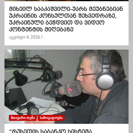
მიხეილ სააკაშვილი-უარს მეუბნებიან
უკრაინის კონსულთან შეხვედრაზე,
უკრაინული ბეჭდვით და ვიდეო
კონტენტის მიღებაზე
აგვისტო 4, 2026
.
ᲛᲗᲐᲕᲐᲠᲘ ᲗᲔᲛᲐ
ᲡᲐᲖᲝᲒᲐᲓᲝᲔᲑᲐ
“რუსეთის საბანკო სისტემა