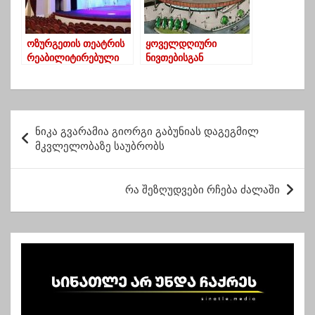
ოზურგეთის თეატრის
ყოველდღიური
რეაბილიტირებული
ნივთებისგან
შენობა პრემიერებით
შთაგონებული
14 მაისს გაიხსნება
არაჩვეულებრივი
არქიტექტურა
პ
ნიკა გვარამია გიორგი გაბუნიას დაგეგმილ
ო
მკვლელობაზე საუბრობს
ს
ტ
რა შეზღუდვები რჩება ძალაში
ი
ს
ნ
ა
ვ