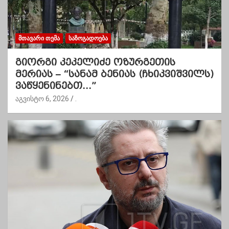
ᲛᲗᲐᲕᲐᲠᲘ ᲗᲔᲛᲐ
ᲡᲐᲖᲝᲒᲐᲓᲝᲔᲑᲐ
გიორგი კეკელიძე ოზურგეთის
მერიას – “სანამ ბენიას (ჩხიკვიშვილს)
ვაწყენინებთ…”
აგვისტო 6, 2026
.