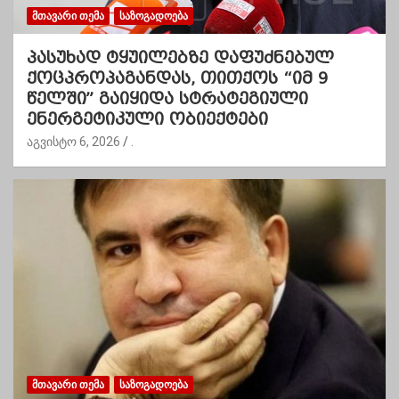
ᲛᲗᲐᲕᲐᲠᲘ ᲗᲔᲛᲐ
ᲡᲐᲖᲝᲒᲐᲓᲝᲔᲑᲐ
პასუხად ტყუილებზე დაფუძნებულ
ქოცპროპაგანდას, თითქოს “იმ 9
წელში” გაიყიდა სტრატეგიული
ენერგეტიკული ობიექტები
აგვისტო 6, 2026
.
ᲛᲗᲐᲕᲐᲠᲘ ᲗᲔᲛᲐ
ᲡᲐᲖᲝᲒᲐᲓᲝᲔᲑᲐ