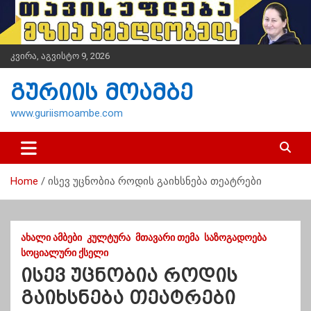
S
k
i
p
კვირა, აგვისტო 9, 2026
t
o
გურიის მოამბე
c
o
www.guriismoambe.com
n
t
e
n
Home
ისევ უცნობია როდის გაიხსნება თეატრები
t
ᲐᲮᲐᲚᲘ ᲐᲛᲑᲔᲑᲘ
ᲙᲣᲚᲢᲣᲠᲐ
ᲛᲗᲐᲕᲐᲠᲘ ᲗᲔᲛᲐ
ᲡᲐᲖᲝᲒᲐᲓᲝᲔᲑᲐ
ᲡᲝᲪᲘᲐᲚᲣᲠᲘ ᲥᲡᲔᲚᲘ
ისევ უცნობია როდის
გაიხსნება თეატრები