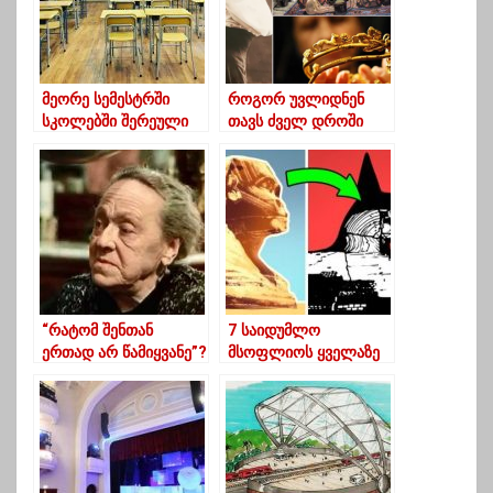
მეორე სემესტრში
როგორ უვლიდნენ
სკოლებში შერეული
თავს ძველ დროში
ფორმატით ისწავლიან
ქართველი ქალები
“რატომ შენთან
7 საიდუმლო
ერთად არ წამიყვანე”?
მსოფლიოს ყველაზე
-სესილია
ცნობილი ნიმუშებისა
თაყაიშვილის
წერილები
გარდაცვლილ დედას