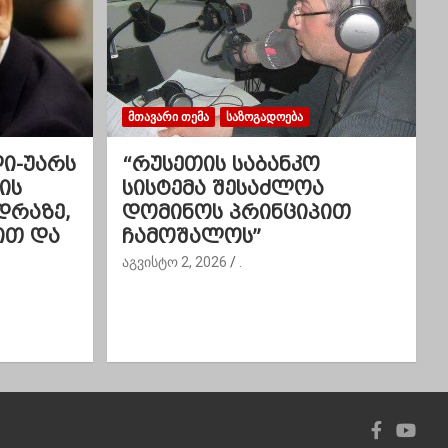
ᲛᲗᲐᲕᲐᲠᲘ ᲗᲔᲛᲐ
ᲡᲐᲖᲝᲒᲐᲓᲝᲔᲑᲐ
ლი-უარს
“რუსეთის საბანკო
ის
სისტემა შესაძლოა
დრაზე,
დომინოს პრინციპით
ით და
ჩამოშალოს”
აგვისტო 2, 2026
.