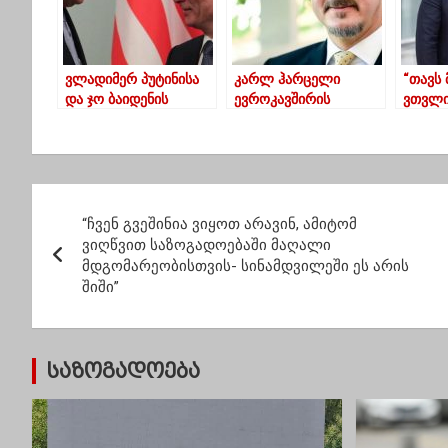
ვლადიმერ პუტინისა
კარლ ჰარცელი
“თავს
და ჯო ბაიდენის
ევროკავშირის
ვთვლი
შეხვედრა,
მხარდაჭერის
ვემსახ
სავარაუდოდ,
გამოსახატად აჭარაში
თალაკ
შვეიცარიაში
ჩავა
გაიმართება
პ
“ჩვენ გვეშინია ვიყოთ არავინ, ამიტომ
ო
ვიღწვით საზოგადოებაში მაღალი
მდგომარეობისთვის- სინამდვილეში ეს არის
ს
შიში”
ტ
ი
საზოგადოება
ს