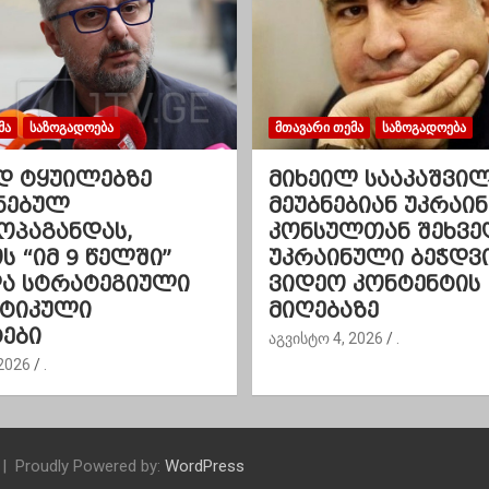
ᲛᲐ
ᲡᲐᲖᲝᲒᲐᲓᲝᲔᲑᲐ
ᲛᲗᲐᲕᲐᲠᲘ ᲗᲔᲛᲐ
ᲡᲐᲖᲝᲒᲐᲓᲝᲔᲑᲐ
დ ტყუილებზე
მიხეილ სააკაშვი
ნებულ
მეუბნებიან უკრაინ
ოპაგანდას,
კონსულთან შეხვე
 “იმ 9 წელში”
უკრაინული ბეჭდვ
და სტრატეგიული
ვიდეო კონტენტის
ეტიკული
მიღებაზე
ები
აგვისტო 4, 2026
.
2026
.
Proudly Powered by:
WordPress