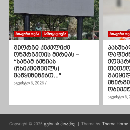
ნ
ა
ვ
ი
ᲛᲗᲐᲕᲐᲠᲘ ᲗᲔᲛᲐ
ᲡᲐᲖᲝᲒᲐᲓᲝᲔᲑᲐ
ᲛᲗᲐᲕᲐᲠᲘ ᲗᲔ
გ
გიორგი კეკელიძე
პასუხა
ოზურგეთის მერიას –
დაფუძ
ა
“სანამ ბენიას
ქოცპრ
(ჩხიკვიშვილს)
თითქოს
ც
ვაწყენინებთ…”
გაიყი
ი
ენერგ
აგვისტო 6, 2026
.
ობიექტ
ა
აგვისტო 6, 
Copyright © 2026
გურიის მოამბე
Theme by:
Theme Horse