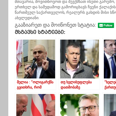
მთავარია, მოვითხოვოთ და შევქმნათ ისეთი გარემო
ერთხელ და სამუდამოდ გამორიცხავს ჩვენი ქალაქის
წართმეულ საქართველოს, რეალურს გახდის მისი სწორ
ახვლედიანი.
გააზიარეთ და მოიწონეთ სტატია:
Მსგავსი Სტატიები:
მელია : “ოლიგარქმა
თუ ხელისუფლება
“ხელე
გვითხრა, რომ
დათმობაზე
ქართუ
არჩევნებს არ
წამოვა,დღის წესრიგს
არცერ
ჩაატარებს, მაგრამ ეს
შევცვლით
შენდებ
ძალადობაზე
ინტერე
გადასული ამაო
მცდელობაა… ”