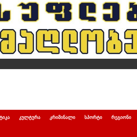
ᲢᲘᲙᲐ
ᲙᲣᲚᲢᲣᲠᲐ
ᲙᲠᲘᲛᲘᲜᲐᲚᲘ
ᲡᲞᲝᲠᲢᲘ
ᲠᲔᲒᲘᲝᲜᲘ