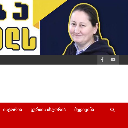
ᲘᲡᲢᲝᲠᲘᲐ
ᲒᲣᲠᲘᲘᲡ ᲘᲡᲢᲝᲠᲘᲐ
ᲛᲔᲓᲘᲪᲘᲜᲐ