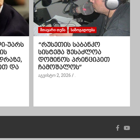
ᲛᲗᲐᲕᲐᲠᲘ ᲗᲔᲛᲐ
ᲡᲐᲖᲝᲒᲐᲓᲝᲔᲑᲐ
ლი-უარს
“რუსეთის საბანკო
ის
სისტემა შესაძლოა
დრაზე,
დომინოს პრინციპით
ით და
ჩამოშალოს”
აგვისტო 2, 2026
.