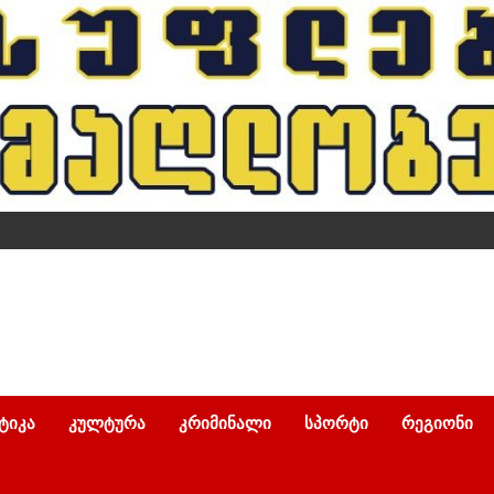
ᲢᲘᲙᲐ
ᲙᲣᲚᲢᲣᲠᲐ
ᲙᲠᲘᲛᲘᲜᲐᲚᲘ
ᲡᲞᲝᲠᲢᲘ
ᲠᲔᲒᲘᲝᲜᲘ