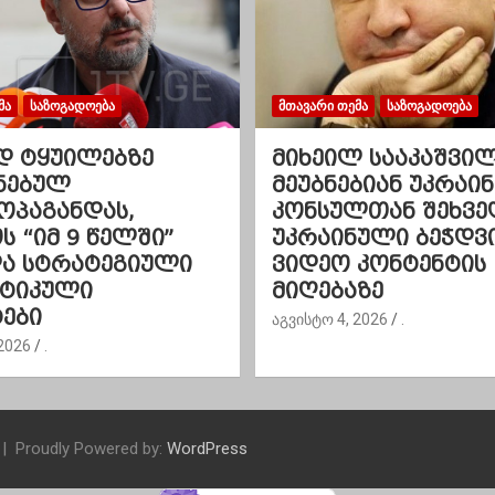
ᲛᲐ
ᲡᲐᲖᲝᲒᲐᲓᲝᲔᲑᲐ
ᲛᲗᲐᲕᲐᲠᲘ ᲗᲔᲛᲐ
ᲡᲐᲖᲝᲒᲐᲓᲝᲔᲑᲐ
დ ტყუილებზე
მიხეილ სააკაშვი
ნებულ
მეუბნებიან უკრაინ
ოპაგანდას,
კონსულთან შეხვე
 “იმ 9 წელში”
უკრაინული ბეჭდვ
და სტრატეგიული
ვიდეო კონტენტის
ეტიკული
მიღებაზე
ები
აგვისტო 4, 2026
.
2026
.
Proudly Powered by:
WordPress