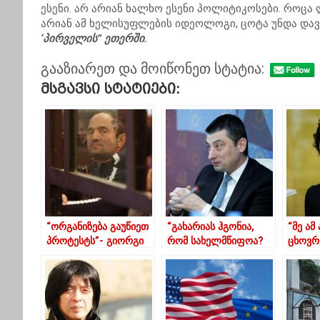
ესენი. არ არიან ხალხო ესენი პოლიტიკოსები. როცა
არიან ამ ხელისუფლების იდეოლოგი, ცოტა უნდა დავ
‘პირველის” ეთერში.
გააზიარეთ და მოიწონეთ სტატია:
Მსგავსი Სტატიები:
“ორგანიზება გაუწიეთ
“გახარიას ჰგონია,
“მე ამ
პროტესტს”- გიორგი
რომ სახელმწიფოა?
ცხოვრ
რურუა ემიგრანტებს
სახელმწიფო არის
ვამბობ
მიმართავს
ხალხი”