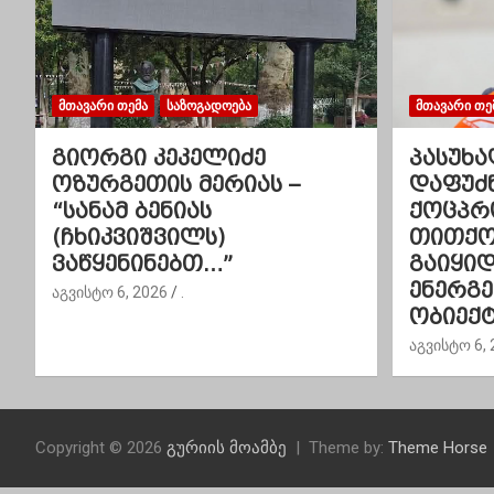
ნ
ა
ვ
ᲛᲗᲐᲕᲐᲠᲘ ᲗᲔᲛᲐ
ᲡᲐᲖᲝᲒᲐᲓᲝᲔᲑᲐ
ᲛᲗᲐᲕᲐᲠᲘ ᲗᲔ
ი
გიორგი კეკელიძე
პასუხა
გ
ოზურგეთის მერიას –
დაფუძ
“სანამ ბენიას
ქოცპრ
ა
(ჩხიკვიშვილს)
თითქოს
ვაწყენინებთ…”
გაიყი
ც
ენერგ
აგვისტო 6, 2026
.
ი
ობიექტ
აგვისტო 6, 
ა
Copyright © 2026
გურიის მოამბე
Theme by:
Theme Horse