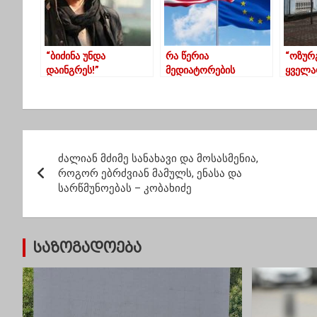
“ბიძინა უნდა
რა წერია
“ოზურ
დაინგრეს!”
მედიატორების
ყველა
შემოთავაზებულ ახალ
– მერ
დოკუმენტში
ვნებან
პ
ძალიან მძიმე სანახავი და მოსასმენია,
ო
როგორ ებრძვიან მამულს, ენასა და
სარწმუნოებას – კობახიძე
ს
ტ
საზოგადოება
ი
ს