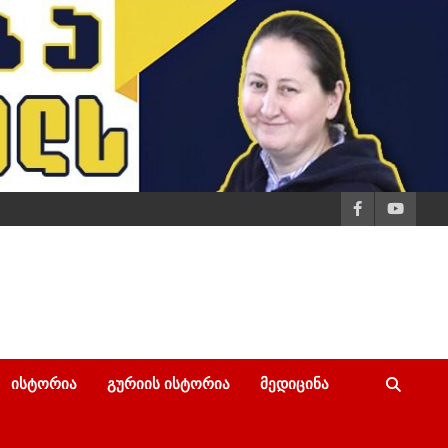
ᲘᲡᲢᲝᲠᲘᲐ
ᲒᲣᲠᲘᲘᲡ ᲘᲡᲢᲝᲠᲘᲐ
ᲛᲔᲓᲘᲪᲘᲜᲐ