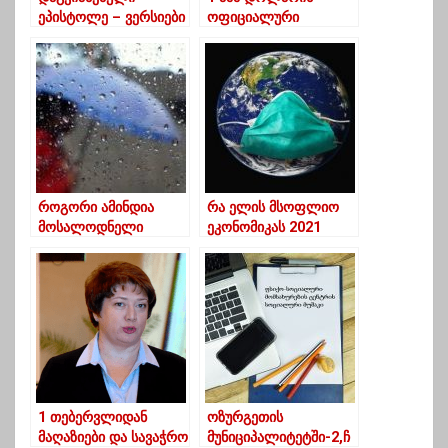
ეპისტოლე – ვერსიები
ოფიციალური
და მიზეზები
ღირებულება 3.3035
ლარი გახდა
როგორი ამინდია
რა ელის მსოფლიო
მოსალოდნელი
ეკონომიკას 2021
წელს
1 თებერვლიდან
ოზურგეთის
მაღაზიები და სავაჭრო
მუნიციპალიტეტში-2,ჩ