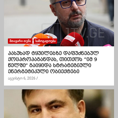
ᲛᲗᲐᲕᲐᲠᲘ ᲗᲔᲛᲐ
ᲡᲐᲖᲝᲒᲐᲓᲝᲔᲑᲐ
პასუხად ტყუილებზე დაფუძნებულ
ქოცპროპაგანდას, თითქოს “იმ 9
წელში” გაიყიდა სტრატეგიული
ენერგეტიკული ობიექტები
აგვისტო 6, 2026
.