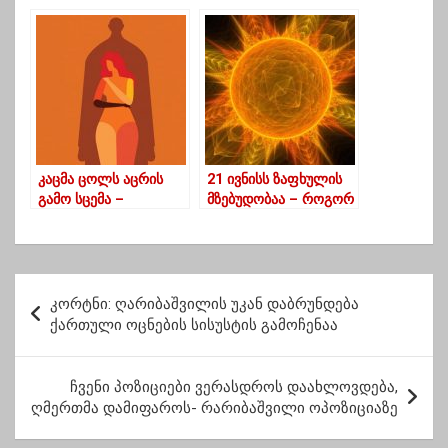
ცენტრები იხსნება
ოხატაურში-1- ახალი
ვაკანსიები
მანდატურის
სამსახურმა
სოციალურ მუშაკებზე
გამოაცხადა
კაცმა ცოლს აცრის
21 ივნისს ზაფხულის
გამო სცემა –
მზებუდობაა – როგორ
პატარაია
უნდა გავატაროთ
წელიწადის ყველაზე
გრძელი დღე
პ
კორტნი: ღარიბაშვილის უკან დაბრუნდება
ო
ქართული ოცნების სისუსტის გამოჩენაა
ს
ტ
ჩვენი პოზიციები ვერასდროს დაახლოვდება,
ღმერთმა დამიფაროს- რარიბაშვილი ოპოზიციაზე
ი