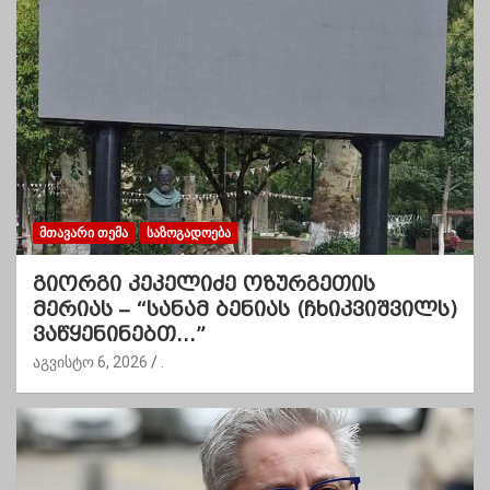
ᲛᲗᲐᲕᲐᲠᲘ ᲗᲔᲛᲐ
ᲡᲐᲖᲝᲒᲐᲓᲝᲔᲑᲐ
გიორგი კეკელიძე ოზურგეთის
მერიას – “სანამ ბენიას (ჩხიკვიშვილს)
ვაწყენინებთ…”
აგვისტო 6, 2026
.