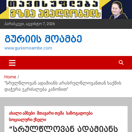
S
k
i
p
პარასკევი, აგვისტო 7, 2026
t
o
გურიის მოამბე
c
o
www.guriismoambe.com
n
t
e
n
Home
t
“სრულწლოვან ადამიანს არასრულწლოვანთან საქმის
დაჭერა ეკრძალება კანონით”
ᲐᲮᲐᲚᲘ ᲐᲛᲑᲔᲑᲘ
ᲛᲗᲐᲕᲐᲠᲘ ᲗᲔᲛᲐ
ᲡᲐᲖᲝᲒᲐᲓᲝᲔᲑᲐ
ᲡᲝᲪᲘᲐᲚᲣᲠᲘ ᲥᲡᲔᲚᲘ
“სრულწლოვან ადამიანს