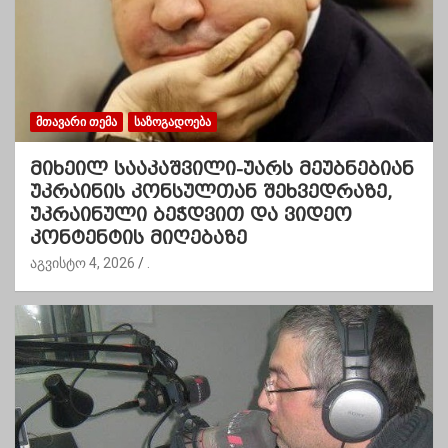
ᲛᲗᲐᲕᲐᲠᲘ ᲗᲔᲛᲐ
ᲡᲐᲖᲝᲒᲐᲓᲝᲔᲑᲐ
მიხეილ სააკაშვილი-უარს მეუბნებიან
უკრაინის კონსულთან შეხვედრაზე,
უკრაინული ბეჭდვით და ვიდეო
კონტენტის მიღებაზე
აგვისტო 4, 2026
.