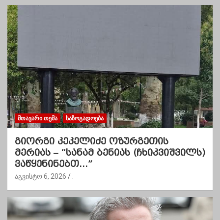
ᲛᲗᲐᲕᲐᲠᲘ ᲗᲔᲛᲐ
ᲡᲐᲖᲝᲒᲐᲓᲝᲔᲑᲐ
გიორგი კეკელიძე ოზურგეთის
მერიას – “სანამ ბენიას (ჩხიკვიშვილს)
ვაწყენინებთ…”
აგვისტო 6, 2026
.