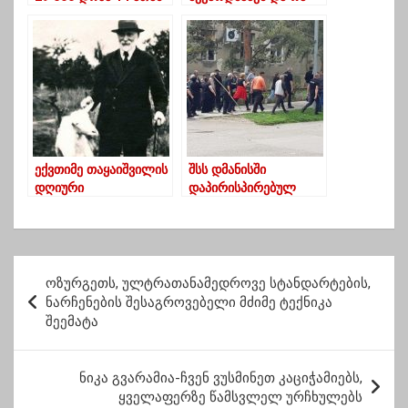
ადამიანზე
ამბავს იხსენებს ამ
გადანაწილდება
ღალატის საპასუხოდ?
ექვთიმე თაყაიშვილის
შსს დმანისში
დღიური
დაპირისპირებულ
მხარეებს სიმშვიდის
შენარჩუნებისკენ
მოუწოდებს
პ
ოზურგეთს, ულტრათანამედროვე სტანდარტების,
ო
ნარჩენების შესაგროვებელი მძიმე ტექნიკა
შეემატა
ს
ტ
ნიკა გვარამია-ჩვენ ვუსმინეთ კაციჭამიებს,
ი
ყველაფერზე წამსვლელ ურჩხულებს