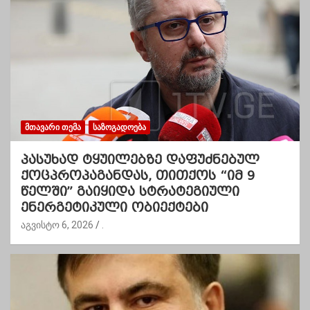
ᲛᲗᲐᲕᲐᲠᲘ ᲗᲔᲛᲐ
ᲡᲐᲖᲝᲒᲐᲓᲝᲔᲑᲐ
პასუხად ტყუილებზე დაფუძნებულ
ქოცპროპაგანდას, თითქოს “იმ 9
წელში” გაიყიდა სტრატეგიული
ენერგეტიკული ობიექტები
აგვისტო 6, 2026
.