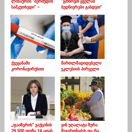
ლიხაურის “ბერმუდის
“გთხოვთ ყველას
სამკუთხედი” –
ბედნიერები გახდეთ”
სოფელს წყლით
– ლადო აფხაზავა
მომარაგება ისევ
სიკეთის
შეუწყდა
მნიშვნელობაზე
ქვეყანაში
მართლმადიდებელი
კორონავირუსით
ეკლესიის პირველი
კიდევ 1784 ადამიანი
მღვდელმთავარი,
დაინფიცირდა,
რომელმაც
გარდაიცვალა 39
კოვიდვაქცინა
გაიკეთა
„ფაიზერის“ ვაქცინის
ვინ უღალატა ზურა
29 500 დოზა 14 ათას
შევარდნაძეს და რა