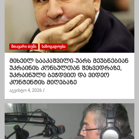
ᲛᲗᲐᲕᲐᲠᲘ ᲗᲔᲛᲐ
ᲡᲐᲖᲝᲒᲐᲓᲝᲔᲑᲐ
მიხეილ სააკაშვილი-უარს მეუბნებიან
უკრაინის კონსულთან შეხვედრაზე,
უკრაინული ბეჭდვით და ვიდეო
კონტენტის მიღებაზე
აგვისტო 4, 2026
.