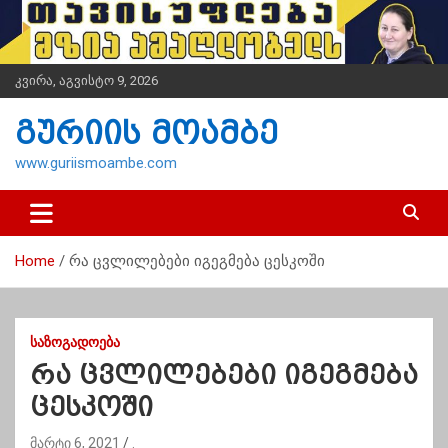
S
k
i
p
კვირა, აგვისტო 9, 2026
t
o
გურიის მოამბე
c
o
www.guriismoambe.com
n
t
e
n
Home
რა ცვლილებები იგეგმება ცესკოში
t
ᲡᲐᲖᲝᲒᲐᲓᲝᲔᲑᲐ
რა ცვლილებები იგეგმება
ცესკოში
მარტი 6, 2021
.