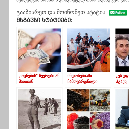
შეზღუდვის მოხსნის კონკრეტულ თარიღებზე ვერ ვისა
გააზიარეთ და მოიწონეთ სტატია:
Მსგავსი Სტატიები:
„ოცნების“ წევრები ან
ინდონეზიაში
„ეს უფ
მათთან
ჩამოვარდნილი
ჰგავს,
დაკავშირებული
თვითმფრინავის „შავი
გამარ
პირები, რომლებიც
ყუთი“ იპოვეს
პოზიც
კორუფციის
გასვლ
სავარაუდო
ხუხაშ
შემთხვევებთან არიან
კავშირში – TI