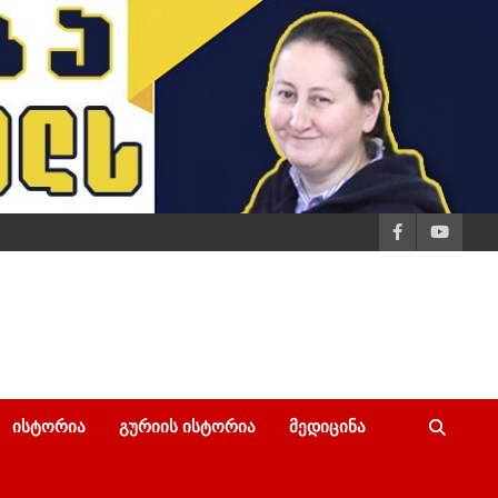
ᲘᲡᲢᲝᲠᲘᲐ
ᲒᲣᲠᲘᲘᲡ ᲘᲡᲢᲝᲠᲘᲐ
ᲛᲔᲓᲘᲪᲘᲜᲐ