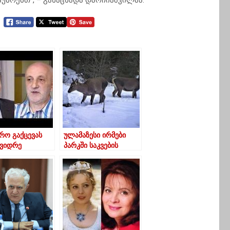
უბრებთ“, – განაცხადა დარჩიაშვილმა.
რო გაქცევას
ულამაზესი ირმები
 ვიდრე
პარკში საკვების
ჯვებულის
მოპოვებისას – ფოტო
იიდან
ას“-გია
ვილი