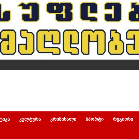
ᲢᲘᲙᲐ
ᲙᲣᲚᲢᲣᲠᲐ
ᲙᲠᲘᲛᲘᲜᲐᲚᲘ
ᲡᲞᲝᲠᲢᲘ
ᲠᲔᲒᲘᲝᲜᲘ