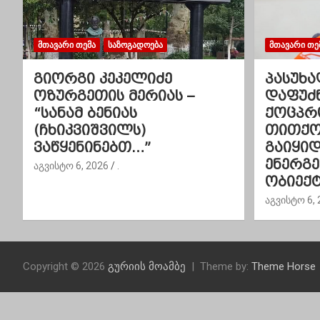
ა
ვ
ᲛᲗᲐᲕᲐᲠᲘ ᲗᲔᲛᲐ
ᲡᲐᲖᲝᲒᲐᲓᲝᲔᲑᲐ
ᲛᲗᲐᲕᲐᲠᲘ ᲗᲔ
ი
გიორგი კეკელიძე
პასუხა
ოზურგეთის მერიას –
დაფუძ
გ
“სანამ ბენიას
ქოცპრ
(ჩხიკვიშვილს)
თითქოს
ა
ვაწყენინებთ…”
გაიყი
ც
ენერგ
აგვისტო 6, 2026
.
ობიექტ
ი
აგვისტო 6, 
ა
Copyright © 2026
გურიის მოამბე
Theme by:
Theme Horse