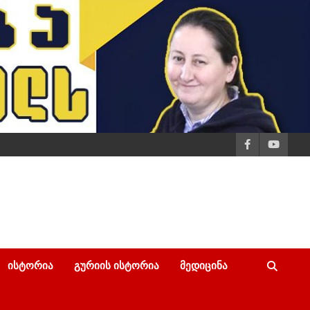
ᲘᲡᲢᲝᲠᲘᲐ
ᲒᲣᲠᲘᲘᲡ ᲘᲡᲢᲝᲠᲘᲐ
ᲛᲔᲓᲘᲪᲘᲜᲐ