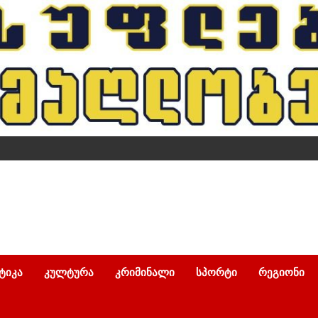
ᲢᲘᲙᲐ
ᲙᲣᲚᲢᲣᲠᲐ
ᲙᲠᲘᲛᲘᲜᲐᲚᲘ
ᲡᲞᲝᲠᲢᲘ
ᲠᲔᲒᲘᲝᲜᲘ