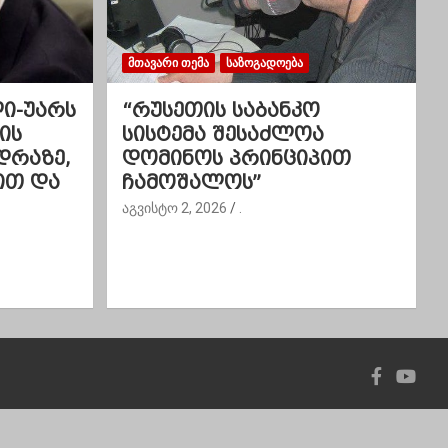
ᲛᲗᲐᲕᲐᲠᲘ ᲗᲔᲛᲐ
ᲡᲐᲖᲝᲒᲐᲓᲝᲔᲑᲐ
ლი-უარს
“რუსეთის საბანკო
ის
სისტემა შესაძლოა
დრაზე,
დომინოს პრინციპით
ით და
ჩამოშალოს”
აგვისტო 2, 2026
.