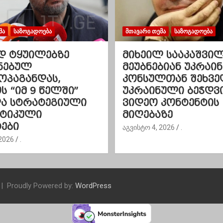
ᲛᲐ
ᲡᲐᲖᲝᲒᲐᲓᲝᲔᲑᲐ
ᲛᲗᲐᲕᲐᲠᲘ ᲗᲔᲛᲐ
ᲡᲐᲖᲝᲒᲐᲓᲝᲔᲑᲐ
დ ტყუილებზე
მიხეილ სააკაშვი
ნებულ
მეუბნებიან უკრაინ
ოპაგანდას,
კონსულთან შეხვე
 “იმ 9 წელში”
უკრაინული ბეჭდვ
და სტრატეგიული
ვიდეო კონტენტის
ეტიკული
მიღებაზე
ები
აგვისტო 4, 2026
.
2026
.
Proudly Powered by:
WordPress