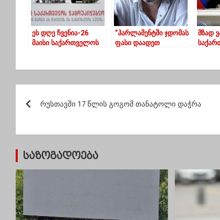
ეს დღე ჩვენია-26
“პარლამენტში ჯდომას
მზად 
მაისი საქართველოს
ფასი დაადეთ
საქარ
და,მოუკიდებლობის
ოპოზიციავ, თორემ
საზღვ
დღეა
ჯერ თქვენ
გადახ
გამოგაპანღურებთ
რუსეთ
მაქედან და მერე
უწყება
პ
ვიფრენთ ქოცებს”
რუსთავში 17 წლის გოგომ თანატოლი დაჭრა
ო
ს
ტ
საზოგადოება
ი
ს
ნ