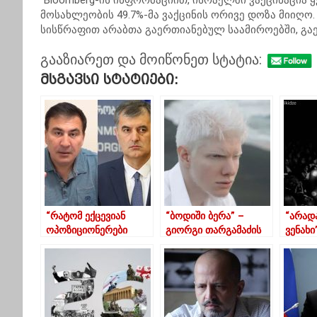
“Bloomberg-ის ინფორმაციით, ისრაელში ვაქცინაცია 
მოსახლეობის 49.7%-მა ვაქცინის ორივე დოზა მიიღო
სისწრაფით არაბთა გაერთიანებულ საამიროებში, გა
გააზიარეთ და მოიწონეთ სტატია:
Მსგავსი Სტატიები:
“რატომ ექცევიან
“ბოდიში ბერა” –
“არადა
ოპოზიციონერები
გიორგი თარგამაძის
ვენახი
სააკაშვილის
OP-ED
საუკუნ
გავლენის ქვეშ”-
სუბარი