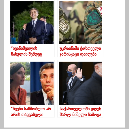
აღმოჩნდა
მთავრობა,
ბიზნესისთვის”
ჯილდოების
განბაჟებას მთხოვს”
“ივანიშვილის
უკრაინაში ქართველი
წასვლის შემდეგ
ჯარისკაცი დაიღუპა
“ოცნებამ”
“გამშველებელი”
დაკარგა”
“ჩვენი სამშობლო არ
საქართველოში დღეს
არის თავგასული
შარლ მიშელი ჩამოვა
ოლიგარქის უკანა
ეზო,15 მაისს უნდა