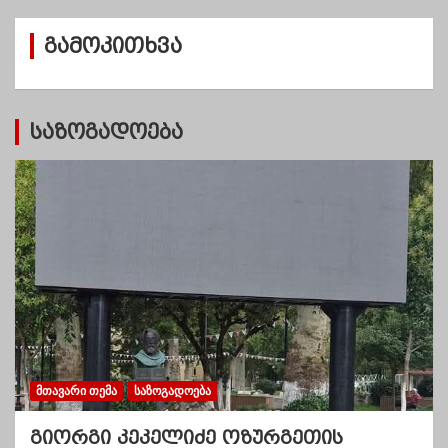
ი
ვ
გამოკითხვა
ე
ბ
ი
საზოგადოება
ᲛᲗᲐᲕᲐᲠᲘ ᲗᲔᲛᲐ
ᲡᲐᲖᲝᲒᲐᲓᲝᲔᲑᲐ
გიორგი კეკელიძე ოზურგეთის