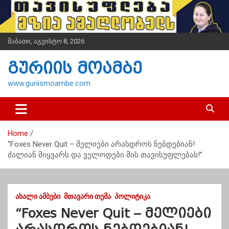
S
k
i
p
შაბათი, აგვისტო 8, 2026
t
o
გურიის მოამბე
c
o
www.guriismoambe.com
n
t
e
n
Home
t
“Foxes Never Quit – მელიები არასდროს ნებდებიან!
ძალიან მიყვარს და ველოდები მის თავისუფლებას!”
ᲐᲮᲐᲚᲘ ᲐᲛᲑᲔᲑᲘ
ᲛᲗᲐᲕᲐᲠᲘ ᲗᲔᲛᲐ
ᲞᲝᲚᲘᲢᲘᲙᲐ
“Foxes Never Quit – მელიები