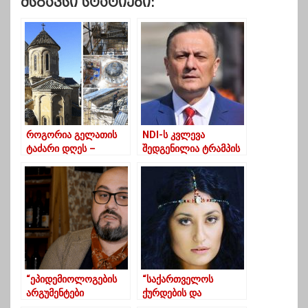
Მსგავსი Სტატიები:
როგორია გელათის
NDI-ს კვლევა
ტაძარი დღეს –
შედგენილია ტრამპის
ფოტორეპორტაჟი
სიძის გემოვნებით –
სამონასტრო
შალვა ნათელაშვილი
კომპლექსიდან
“ეპიდემიოლოგების
“საქართველოს
არგუმენტები
ქურდების და
სრულიად გაუგებარი
კრიმინალების