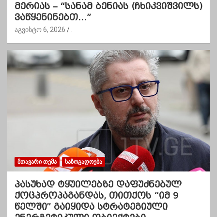
მერიას – “სანამ ბენიას (ჩხიკვიშვილს)
ვაწყენინებთ…”
აგვისტო 6, 2026
.
ᲛᲗᲐᲕᲐᲠᲘ ᲗᲔᲛᲐ
ᲡᲐᲖᲝᲒᲐᲓᲝᲔᲑᲐ
პასუხად ტყუილებზე დაფუძნებულ
ქოცპროპაგანდას, თითქოს “იმ 9
წელში” გაიყიდა სტრატეგიული