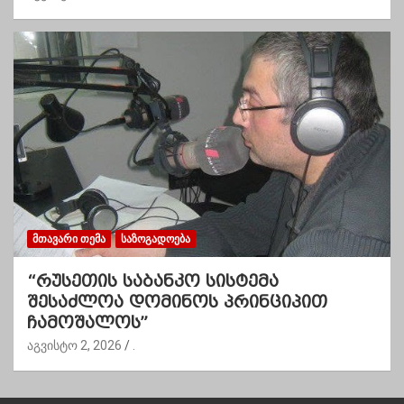
ᲛᲗᲐᲕᲐᲠᲘ ᲗᲔᲛᲐ
ᲡᲐᲖᲝᲒᲐᲓᲝᲔᲑᲐ
“რუსეთის საბანკო სისტემა
შესაძლოა დომინოს პრინციპით
ჩამოშალოს”
აგვისტო 2, 2026
.