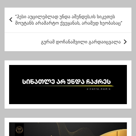
შევიკრიბოთ”
პ
“ჰესი აუცილებლად უნდა აშენდეს,ის სიკეთეს
ო
მოუტანს არამარტო ქვეყანას, არამედ ხეობასაც”
ს
ტ
გურამ დოჩანაშვილი გარდაიცვალა
ი
ს
ნ
ა
ვ
ი
გ
ა
ც