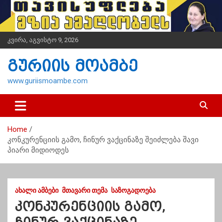
S
k
i
p
კვირა, აგვისტო 9, 2026
t
o
გურიის მოამბე
c
o
www.guriismoambe.com
n
t
e
n
Home
t
კონკურენციის გამო, ჩინურ ვაქცინაზე შეიძლება შავი
პიარი მიდიოდეს
ᲐᲮᲐᲚᲘ ᲐᲛᲑᲔᲑᲘ
ᲛᲗᲐᲕᲐᲠᲘ ᲗᲔᲛᲐ
ᲡᲐᲖᲝᲒᲐᲓᲝᲔᲑᲐ
კონკურენციის გამო,