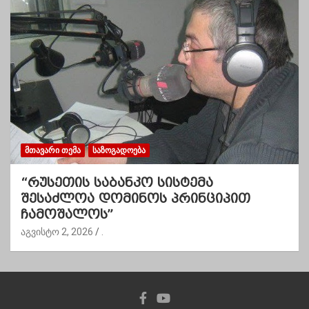
ᲛᲗᲐᲕᲐᲠᲘ ᲗᲔᲛᲐ
ᲡᲐᲖᲝᲒᲐᲓᲝᲔᲑᲐ
“რუსეთის საბანკო სისტემა
შესაძლოა დომინოს პრინციპით
ჩამოშალოს”
აგვისტო 2, 2026
.