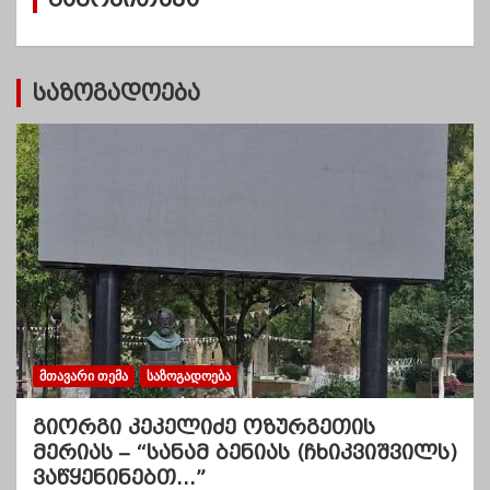
ბ
ი
საზოგადოება
ᲛᲗᲐᲕᲐᲠᲘ ᲗᲔᲛᲐ
ᲡᲐᲖᲝᲒᲐᲓᲝᲔᲑᲐ
გიორგი კეკელიძე ოზურგეთის
მერიას – “სანამ ბენიას (ჩხიკვიშვილს)
ვაწყენინებთ…”