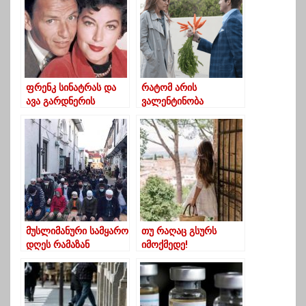
ფრენკ სინატრას და
რატომ არის
ავა გარდნერის
ვალენტინობა
საბედისწერო
სიყვარულის დღე –
სიყვარული
ლეგენდები და
რეალობა
მუსლიმანური სამყარო
თუ რაღაც გსურს
დღეს რამაზან
იმოქმედე!
ბაირამის
დღესასწაულს
აღნიშნავს