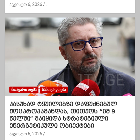
აგვისტო 6, 2026
.
ᲛᲗᲐᲕᲐᲠᲘ ᲗᲔᲛᲐ
ᲡᲐᲖᲝᲒᲐᲓᲝᲔᲑᲐ
პასუხად ტყუილებზე დაფუძნებულ
ქოცპროპაგანდას, თითქოს “იმ 9
წელში” გაიყიდა სტრატეგიული
ენერგეტიკული ობიექტები
აგვისტო 6, 2026
.