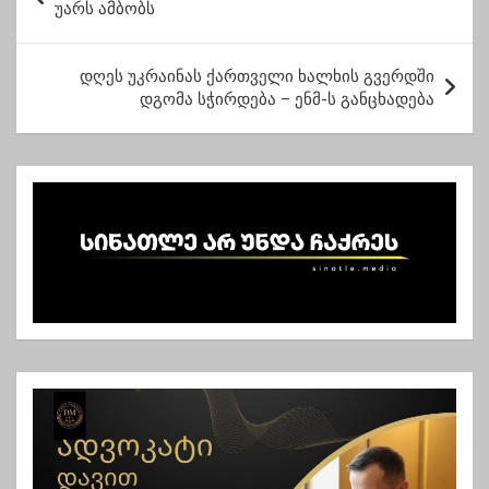
ო
უარს ამბობს
ს
ტ
დღეს უკრაინას ქართველი ხალხის გვერდში
დგომა სჭირდება – ენმ-ს განცხადება
ი
ს
ნ
ა
ვ
ი
გ
ა
ც
ი
ა