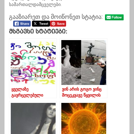
სამართალდამცველები.
გააზიარეთ და მოიწონეთ სტატია:
Მსგავსი Სტატიები:
ყველაზე
ვინ არის გოგო ვინც
გავრცელებული
მოცეკვავე წყვილის
სახელები და გვარები
ქანდაკება შექმნა
საქართველოში