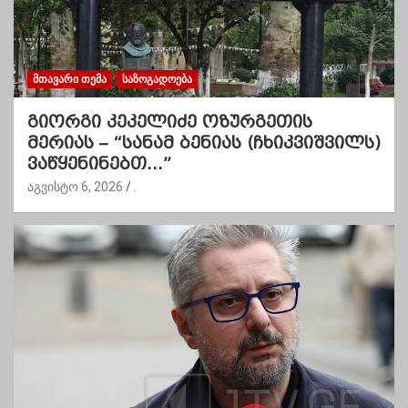
ᲛᲗᲐᲕᲐᲠᲘ ᲗᲔᲛᲐ
ᲡᲐᲖᲝᲒᲐᲓᲝᲔᲑᲐ
გიორგი კეკელიძე ოზურგეთის
მერიას – “სანამ ბენიას (ჩხიკვიშვილს)
ვაწყენინებთ…”
აგვისტო 6, 2026
.