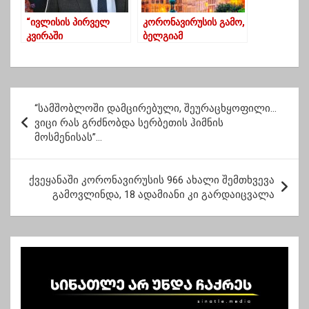
“ივლისის პირველ
კორონავირუსის გამო,
კვირაში
ბელგიამ
საქართველოში
საქართველოს და
შემოვა სამი
კიდევ რამდენიმე
დასახელების ვაქცინა”
ქვეყანას საზღვარი
ჩაუკეტა
პ
“სამშობლოში დამცირებული, შეურაცხყოფილი…
ო
ვიცი რას გრძნობდა სერბეთის ჰიმნის
მოსმენისას”…
ს
ტ
ქვეყანაში კორონავირუსის 966 ახალი შემთხვევა
ი
გამოვლინდა, 18 ადამიანი კი გარდაიცვალა
ს
ნ
ა
ვ
ი