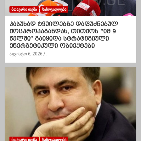
ᲛᲗᲐᲕᲐᲠᲘ ᲗᲔᲛᲐ
ᲡᲐᲖᲝᲒᲐᲓᲝᲔᲑᲐ
პასუხად ტყუილებზე დაფუძნებულ
ქოცპროპაგანდას, თითქოს “იმ 9
წელში” გაიყიდა სტრატეგიული
ენერგეტიკული ობიექტები
აგვისტო 6, 2026
.
ᲛᲗᲐᲕᲐᲠᲘ ᲗᲔᲛᲐ
ᲡᲐᲖᲝᲒᲐᲓᲝᲔᲑᲐ