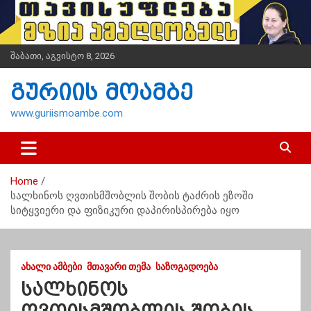
S
k
i
p
შაბათი, აგვისტო 8, 2026
t
o
გურიის მოამბე
c
o
www.guriismoambe.com
n
t
e
n
Home
t
სალხინოს ღვთისმშობლის შობის ტაძრის ეზოში
სიტყვიერი და ფიზიკური დაპირისპირება იყო
ᲐᲮᲐᲚᲘ ᲐᲛᲑᲔᲑᲘ
ᲛᲗᲐᲕᲐᲠᲘ ᲗᲔᲛᲐ
ᲡᲐᲖᲝᲒᲐᲓᲝᲔᲑᲐ
სალხინოს