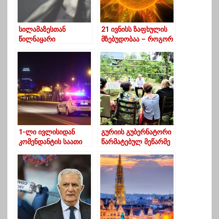
სილამაზესთან
21 ივნისს ზაფხულის
წილნაყარი
მზებუდობაა – როგორ
-მანველიდა
უნდა გავატაროთ
გრიგოლის-ასული
წელიწადის ყველაზე
შათირიშვილი –
გრძელი დღე
მოგონება
1-ლი ივლისიდან
გურიის გუბერნატორი
კომენდანტის საათი
წარმატებულ მეწარმე
უქმდება
ქალებს შეხვდა