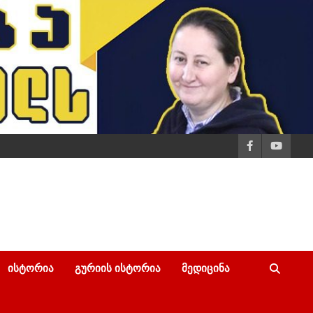
ᲘᲡᲢᲝᲠᲘᲐ
ᲒᲣᲠᲘᲘᲡ ᲘᲡᲢᲝᲠᲘᲐ
ᲛᲔᲓᲘᲪᲘᲜᲐ