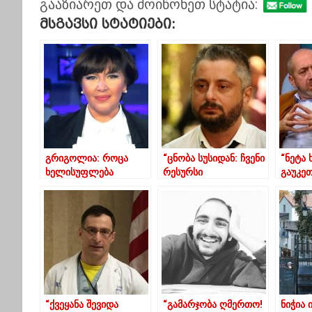
გააზიარეთ და მოიწონეთ სტატია:
Მსგავსი Სტატიები:
გრიგოლია: როცა
“ცნობა სუსიდან: ჩვენი
“ნეტა
ხელისუფლება
რესურსი
გაუკე
მძევლის პოლიტიკურ
ამოწურულია, ოცნება
სახელ
გემოვნებას არკვევს,
დავტოვეთ
არ ადარდებს მისი
უმუშევარი ჩემი
ბედი
გჯერა? “- გვარამია
“ქვეყანა შევიდა
“გამარჯობა ღმერთო!
ნიჭია 