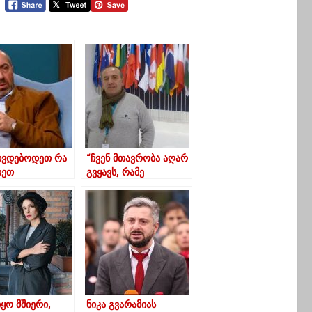
 ხვდებოდეთ რა
“ჩვენ მთავრობა აღარ
თეთ
გვყავს, რამე
მწიფოს”
გამომრჩა და
კობახიძე- მდინარაძეა
ქვეყნის ანი და ჰოე?“
იყო მშიერი,
ნიკა გვარამიას