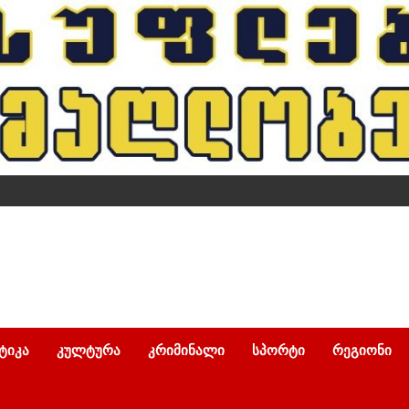
ᲢᲘᲙᲐ
ᲙᲣᲚᲢᲣᲠᲐ
ᲙᲠᲘᲛᲘᲜᲐᲚᲘ
ᲡᲞᲝᲠᲢᲘ
ᲠᲔᲒᲘᲝᲜᲘ