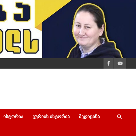
ᲘᲡᲢᲝᲠᲘᲐ
ᲒᲣᲠᲘᲘᲡ ᲘᲡᲢᲝᲠᲘᲐ
ᲛᲔᲓᲘᲪᲘᲜᲐ