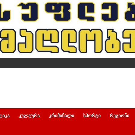
ᲢᲘᲙᲐ
ᲙᲣᲚᲢᲣᲠᲐ
ᲙᲠᲘᲛᲘᲜᲐᲚᲘ
ᲡᲞᲝᲠᲢᲘ
ᲠᲔᲒᲘᲝᲜᲘ