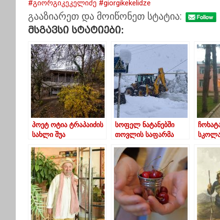
#გიორგიკეკელიძე
#giorgikekelidze
გააზიარეთ და მოიწონეთ სტატია:
Მსგავსი Სტატიები:
პოეტ ოტია ტრაპაიძის
სოფელ ნატანებში
ჩოხატ
სახლი შუა
თოვლის საფარმა
სკოლა
სურებში(ფოტოები)
ნახევარ მეტრს
კორონ
მიაღწია
მოსწა
დაუდა