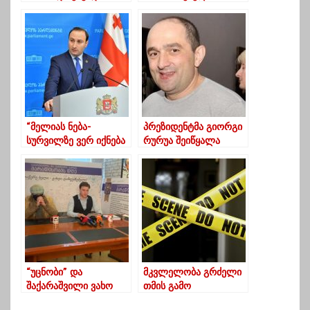
თქვე უსინდისოებო” –
ამტკიცებს, რომ ბერა
ბაჩანა შენგელია
ქალებზე
“ოცნებას”
სექსუალურად
ძალადობდა
“მელიას ნება-
პრეზიდენტმა გიორგი
სურვილზე ვერ იქნება
რურუა შეიწყალა
შეთანხმების
შესრულება”
“უცნობი” და
მკვლელობა გრძელი
შაქარაშვილი ვახო
თმის გამო
სანაიაზე