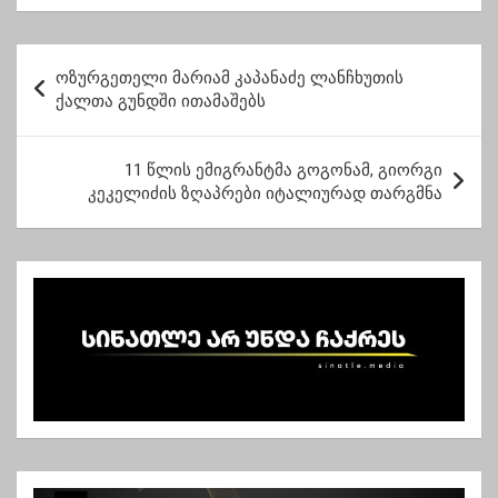
თავდამსხმელებს
თავდებში უდგებიან
პ
ოზურგეთელი მარიამ კაპანაძე ლანჩხუთის
ო
ქალთა გუნდში ითამაშებს
ს
ტ
11 წლის ემიგრანტმა გოგონამ, გიორგი
კეკელიძის ზღაპრები იტალიურად თარგმნა
ი
ს
ნ
ა
ვ
ი
გ
ა
ც