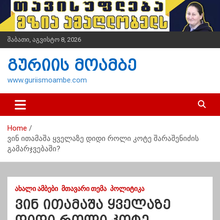
S
k
i
p
შაბათი, აგვისტო 8, 2026
t
o
გურიის მოამბე
c
o
www.guriismoambe.com
n
t
e
n
Home
t
ვინ ითამაშა ყველაზე დიდი როლი კოტე შარაშენიძის
გამარჯვებაში?
ᲐᲮᲐᲚᲘ ᲐᲛᲑᲔᲑᲘ
ᲛᲗᲐᲕᲐᲠᲘ ᲗᲔᲛᲐ
ᲞᲝᲚᲘᲢᲘᲙᲐ
ვინ ითამაშა ყველაზე