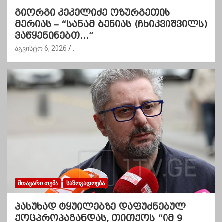
გიორგი კეკელიძე ოზურგეთის
მერიას – “სანამ ბენიას (ჩხიკვიშვილს)
ვაწყენინებთ…”
აგვისტო 6, 2026
.
ᲛᲗᲐᲕᲐᲠᲘ ᲗᲔᲛᲐ
ᲡᲐᲖᲝᲒᲐᲓᲝᲔᲑᲐ
პასუხად ტყუილებზე დაფუძნებულ
ქოცპროპაგანდას, თითქოს “იმ 9