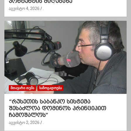
კონტენტის მიღებაზე
აგვისტო 4, 2026
.
ᲛᲗᲐᲕᲐᲠᲘ ᲗᲔᲛᲐ
ᲡᲐᲖᲝᲒᲐᲓᲝᲔᲑᲐ
“რუსეთის საბანკო სისტემა
შესაძლოა დომინოს პრინციპით
ჩამოშალოს”
აგვისტო 2, 2026
.