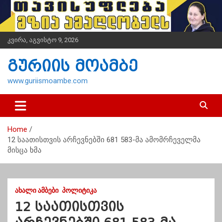
S
k
i
p
კვირა, აგვისტო 9, 2026
t
o
გურიის მოამბე
c
o
www.guriismoambe.com
n
t
e
n
Home
t
12 საათისთვის არჩევნებში 681 583-მა ამომრჩეველმა
მისცა ხმა
ᲐᲮᲐᲚᲘ ᲐᲛᲑᲔᲑᲘ
ᲞᲝᲚᲘᲢᲘᲙᲐ
12 საათისთვის