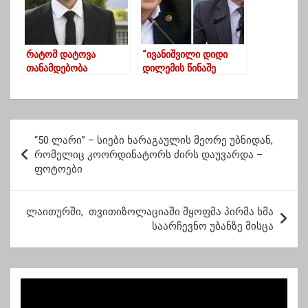
რატომ დატოვა
“ივანიშვილი დიდი
თანამდებობა
დილემის წინაშე
უფროსმა
დგას… კობახიძეს
პროკურორმა ზაზა
მომავალს არ
დათუკიშვილმა
გადააყოლებს” –
დავით ჭიჭინაძე
პ
“50 ლარი” – სიები ხარაგაულის მეორე უბნიდან,
ო
რომელიც კოორდინატორს ძირს დაუვარდა –
ფოტოები
ს
ტ
ლაითურში, თვითიზოლაციაში მყოფმა პირმა ხმა
ი
საარჩევნო უბანზე მისცა
ს
ნ
ა
ვ