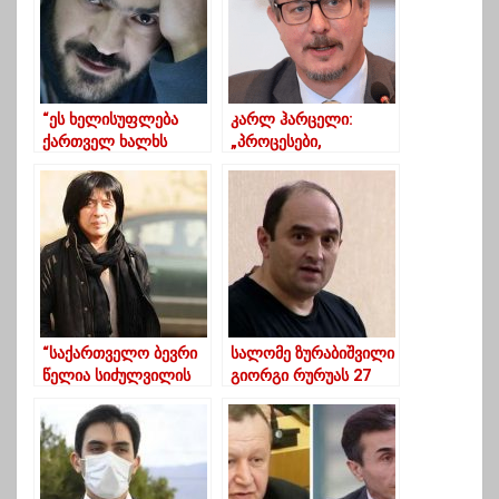
“ეს ხელისუფლება
კარლ ჰარცელი:
ქართველ ხალხს
„პროცესები,
უყურებს, როგორც
რომლებიც
უსახო მონების მასას”
მიმდინარეობდა
საქართველოში,
საკანონმდებლო
ორგანოში
გადაინაცვლებს“
“საქართველო ბევრი
სალომე ზურაბიშვილი
წელია სიძულვილის
გიორგი რურუას 27
მორევში იხრჩობა”
აპრილს შეიწყალებს