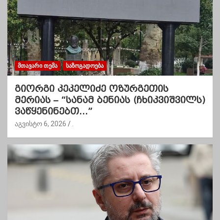
ᲛᲗᲐᲕᲐᲠᲘ ᲗᲔᲛᲐ
ᲡᲐᲖᲝᲒᲐᲓᲝᲔᲑᲐ
გიორგი კეკელიძე ოზურგეთის
მერიას – “სანამ ბენიას (ჩხიკვიშვილს)
ვაწყენინებთ…”
აგვისტო 6, 2026
.