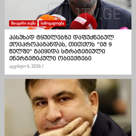
ᲛᲗᲐᲕᲐᲠᲘ ᲗᲔᲛᲐ
ᲡᲐᲖᲝᲒᲐᲓᲝᲔᲑᲐ
პასუხად ტყუილებზე დაფუძნებულ
ქოცპროპაგანდას, თითქოს “იმ 9
წელში” გაიყიდა სტრატეგიული
ენერგეტიკული ობიექტები
აგვისტო 6, 2026
.