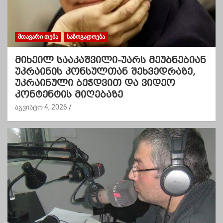
ᲛᲗᲐᲕᲐᲠᲘ ᲗᲔᲛᲐ
ᲡᲐᲖᲝᲒᲐᲓᲝᲔᲑᲐ
მიხეილ სააკაშვილი-უარს მეუბნებიან
უკრაინის კონსულთან შეხვედრაზე,
უკრაინული ბეჭდვით და ვიდეო
კონტენტის მიღებაზე
აგვისტო 4, 2026
.