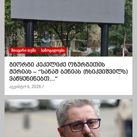
ᲛᲗᲐᲕᲐᲠᲘ ᲗᲔᲛᲐ
ᲡᲐᲖᲝᲒᲐᲓᲝᲔᲑᲐ
გიორგი კეკელიძე ოზურგეთის
მერიას – “სანამ ბენიას (ჩხიკვიშვილს)
ვაწყენინებთ…”
აგვისტო 6, 2026
.