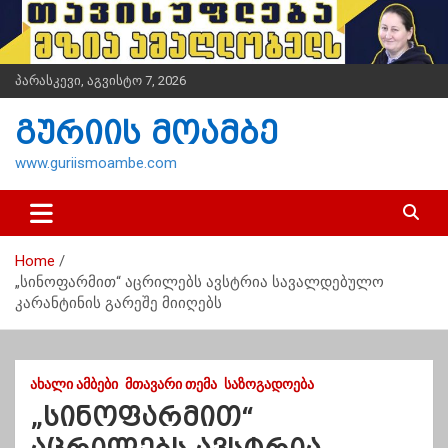
S
k
i
p
პარასკევი, აგვისტო 7, 2026
t
o
გურიის მოამბე
c
o
www.guriismoambe.com
n
t
e
n
Home
t
„სინოფარმით“ აცრილებს ავსტრია სავალდებულო
კარანტინის გარეშე მიიღებს
ᲐᲮᲐᲚᲘ ᲐᲛᲑᲔᲑᲘ
ᲛᲗᲐᲕᲐᲠᲘ ᲗᲔᲛᲐ
ᲡᲐᲖᲝᲒᲐᲓᲝᲔᲑᲐ
„სინოფარმით“