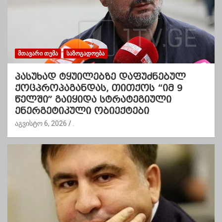
ᲛᲗᲐᲕᲐᲠᲘ ᲗᲔᲛᲐ
ᲡᲐᲖᲝᲒᲐᲓᲝᲔᲑᲐ
პასუხად ტყუილებზე დაფუძნებულ
ქოცპროპაგანდას, თითქოს “იმ 9
წელში” გაიყიდა სტრატეგიული
ენერგეტიკული ობიექტები
აგვისტო 6, 2026
.