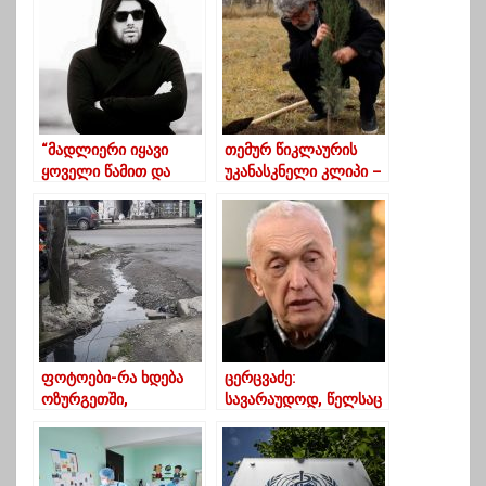
iPhone 12“ – მეუფე
ნიკოლოზი
“მადლიერი იყავი
თემურ წიკლაურის
ყოველი წამით და
უკანასკნელი კლიპი –
ფიქრშიც კი სიკეთე
რას გეგმავდა
ჩამოარიგე
კლინიკიდან
ყველასთვის”
გამოსვლის შემდეგ
ფოტოები-რა ხდება
ცერცვაძე:
ოზურგეთში,
სავარაუდოდ, წელსაც
თაყაიშვილის ქუჩაზე?
მოგვიწევს,
მოსახლეობას
ვუთხრათ, რომ