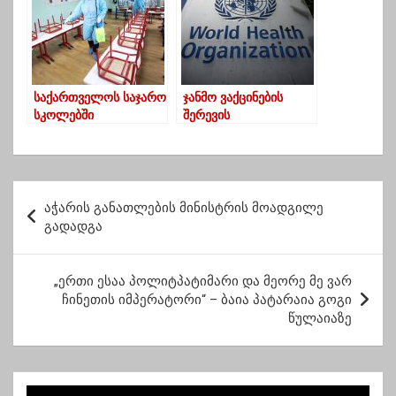
აღდგომას დარჩეს
სახლში
საქართველოს საჯარო
ჯანმო ვაქცინების
სკოლებში
შერევის
კოვიდსტატისტიკის
რეკომენდაციას არ
მაჩვენებელი იზრდება
იძლევა
პ
აჭარის განათლების მინისტრის მოადგილე
ო
გადადგა
ს
ტ
„ერთი ესაა პოლიტპატიმარი და მეორე მე ვარ
ჩინეთის იმპერატორი“ – ბაია პატარაია გოგი
ი
წულაიაზე
ს
ნ
ა