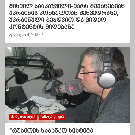
მიხეილ სააკაშვილი-უარს მეუბნებიან
უკრაინის კონსულთან შეხვედრაზე,
უკრაინული ბეჭდვით და ვიდეო
კონტენტის მიღებაზე
აგვისტო 4, 2026
.
ᲛᲗᲐᲕᲐᲠᲘ ᲗᲔᲛᲐ
ᲡᲐᲖᲝᲒᲐᲓᲝᲔᲑᲐ
“რუსეთის საბანკო სისტემა