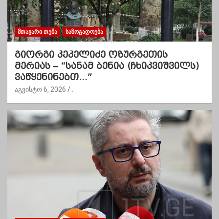
ᲛᲗᲐᲕᲐᲠᲘ ᲗᲔᲛᲐ
ᲡᲐᲖᲝᲒᲐᲓᲝᲔᲑᲐ
გიორგი კეკელიძე ოზურგეთის
მერიას – “სანამ ბენია (ჩხიკვიშვილს)
ვაწყენინებთ…”
აგვისტო 6, 2026
.