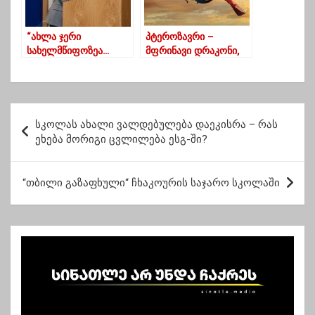
“ახლა ჯერი
პტეროზავრი –
სახელმწიფოზეა…
მფრინავი დრაკონი,
ნინოწმინდის
რომელიც
პანსიონზე მათ ყველა
ავსტრალიაში
საჭირო ინფორმაცია
ბინადრობდა
აქვთ”
პ
სკოლას ახალი ვალდებულება დაეკისრა – რას
ო
ეხება მორიგი ცვლილება ესგ-ში?
ს
ტ
“თბილი გაზაფხული“ ჩხაკოურის საჯარო სკოლაში
ი
ს
ნ
ა
ვ