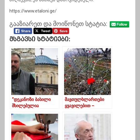
https://www.etaloni.ge/
გააზიარეთ და მოიწონეთ სტატია:
Მსგავსი Სტატიები:
“დეკანოზი ბასილი
მავთულხლართები
მხილებულია
ყვავილებით –
„გარყვნილი
ემოციური ფოტოები
შინაარსის
ხურვალეთიდან
მიმოწერაში”- ანდრია
ჯაღმაიძე