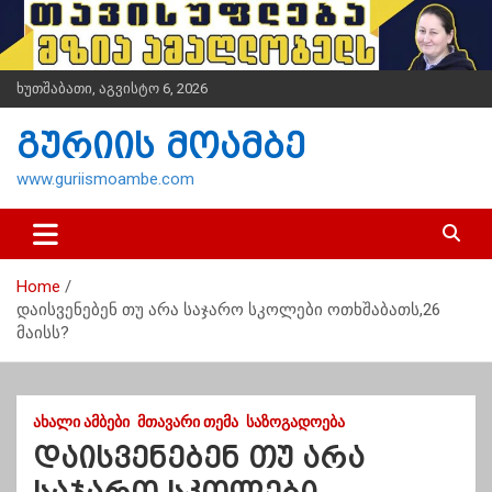
S
k
i
p
ხუთშაბათი, აგვისტო 6, 2026
t
o
გურიის მოამბე
c
o
www.guriismoambe.com
n
t
e
n
Home
t
დაისვენებენ თუ არა საჯარო სკოლები ოთხშაბათს,26
მაისს?
ᲐᲮᲐᲚᲘ ᲐᲛᲑᲔᲑᲘ
ᲛᲗᲐᲕᲐᲠᲘ ᲗᲔᲛᲐ
ᲡᲐᲖᲝᲒᲐᲓᲝᲔᲑᲐ
დაისვენებენ თუ არა