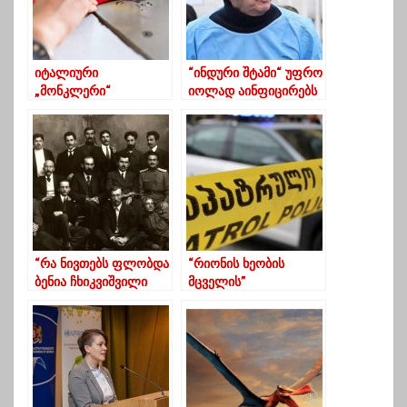
იტალიური
“ინდური შტამი“ უფრო
„მონკლერი“
იოლად აინფიცირებს
საქართველოში
ახალგაზრდებს და
შეიკერება,საწარმოში
ბავშვებს”
დაახლოებით 500-550
თანამშრომელი იქნება
საჭირო
“რა ნივთებს ფლობდა
“რიონის ხეობის
ბენია ჩხიკვიშვილი
მცველის”
საფრანგეთში
დასაკავებლად
ცხოვრების პერიოდში”
ჩატარებულმა
ოპერაცია სროლის
თანხლებით ჩაიარა