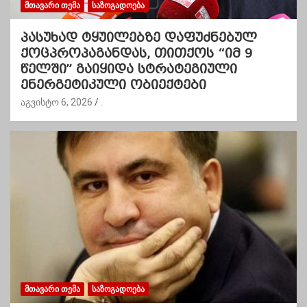
ᲛᲗᲐᲕᲐᲠᲘ ᲗᲔᲛᲐ
ᲡᲐᲖᲝᲒᲐᲓᲝᲔᲑᲐ
პასუხად ტყუილებზე დაფუძნებულ
ქოცპროპაგანდას, თითქოს “იმ 9
წელში” გაიყიდა სტრატეგიული
ენერგეტიკული ობიექტები
აგვისტო 6, 2026
.
ᲛᲗᲐᲕᲐᲠᲘ ᲗᲔᲛᲐ
ᲡᲐᲖᲝᲒᲐᲓᲝᲔᲑᲐ