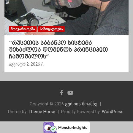
ᲛᲗᲐᲕᲐᲠᲘ ᲗᲔᲛᲐ
ᲡᲐᲖᲝᲒᲐᲓᲝᲔᲑᲐ
“რუსეთის საბანკო სისტემა
შესაძლოა დომინოს პრინციპით
ჩამოშალოს”
აგვისტო 2, 2026
.
Copyright © 2026
გურიის მოამბე
Theme by:
Theme Horse
Proudly Powered by:
WordPress