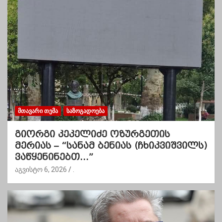
ᲛᲗᲐᲕᲐᲠᲘ ᲗᲔᲛᲐ
ᲡᲐᲖᲝᲒᲐᲓᲝᲔᲑᲐ
გიორგი კეკელიძე ოზურგეთის
მერიას – “სანამ ბენიას (ჩხიკვიშვილს)
ვაწყენინებთ…”
აგვისტო 6, 2026
.