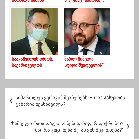
მართავს ბიძინა
სტეფანე “ამბოხზე”:
ივანიშვილი”…
“ვაფრთხილებ
მოინანიონ, ამისთვის
ვადას ვაძლევ”
სააკაშვილის დროს,
შარლ მიშელი –
საქართველოს
„დიდი შვიდეულის“
ხსენების გარეშე,
ქვეყნები რუსეთის
ვაშინგტონში
მავნებლური
შეხვედრა არ
ქმედებების შესახებ
იმართებოდა –
შეხედულებებს
პ
პავილიონისი
იზიარებენ
სიმართლეს ვერავინ შეაჩერებს! – რას პასუხობს
ო
გახარია ივანიშვილს?
ს
ტ
“საშველი რაია თალიკო ბებია, რაფერ ფიქრობთ?
-მაი რა ვიცი ნენა მე, ან ვინ მეკითხება?”
ი