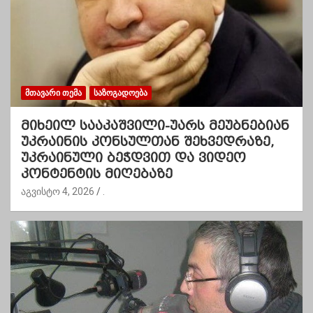
ᲛᲗᲐᲕᲐᲠᲘ ᲗᲔᲛᲐ
ᲡᲐᲖᲝᲒᲐᲓᲝᲔᲑᲐ
მიხეილ სააკაშვილი-უარს მეუბნებიან
უკრაინის კონსულთან შეხვედრაზე,
უკრაინული ბეჭდვით და ვიდეო
კონტენტის მიღებაზე
აგვისტო 4, 2026
.