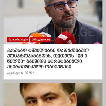
ᲛᲗᲐᲕᲐᲠᲘ ᲗᲔᲛᲐ
ᲡᲐᲖᲝᲒᲐᲓᲝᲔᲑᲐ
პასუხად ტყუილებზე დაფუძნებულ
ქოცპროპაგანდას, თითქოს “იმ 9
წელში” გაიყიდა სტრატეგიული
ენერგეტიკული ობიექტები
აგვისტო 6, 2026
.