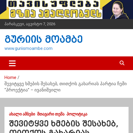
S
k
i
p
პარასკევი, აგვისტო 7, 2026
t
o
გურიის მოამბე
c
o
www.guriismoambe.com
n
t
e
n
Home
t
შევიტყვე ხმების შესახებ, თითქოს გახარიას პარტია ჩემი
“პროექტია” – ივანიშვილი
ᲐᲮᲐᲚᲘ ᲐᲛᲑᲔᲑᲘ
ᲛᲗᲐᲕᲐᲠᲘ ᲗᲔᲛᲐ
ᲞᲝᲚᲘᲢᲘᲙᲐ
შევიტყვე ხმების შესახებ,