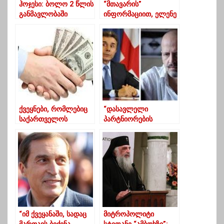
ჰოჯესი: ბოლო 2 წლის
“მთავარის”
განმავლობაში
ინფორმაციით, ელენე
საქართველომ
ხოშტარია “ევროპულ
დასავლური
საქართველოს”
ინტეგრაციიდან უკან
ტოვებს
დახევა დაიწყო
ქვეყნები, რომლებიც
“დასავლელი
საქართველოს
პარტნიორების
პანდემიის დროს
პოზიცია თუ არ
ფინანსურად
გამოიხატა
დაეხმარნენ
საერთაშორისო
სანქციებში
ივანიშვილისა და მისი
კლანის წინააღმდეგ,
ამ მხარდაჭერას
ეფექტი არ ექნება”
“იმ ქვეყანაში, სადაც
მიტროპოლიტი