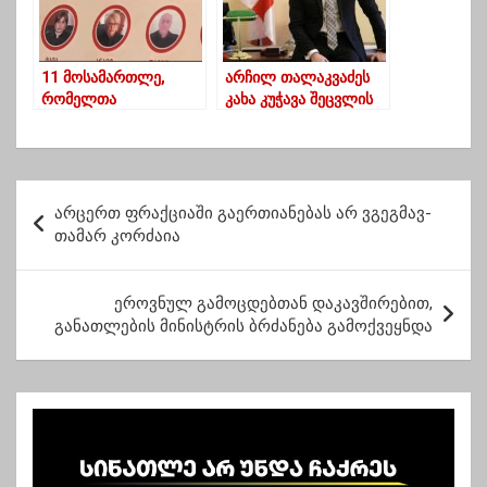
11 მოსამართლე,
არჩილ თალაკვაძეს
რომელთა
კახა კუჭავა შეცვლის
დიპლომებიც კითხვის
ნიშნის ქვეშაა –
„უფლებები
საქართველოსთვის“
პ
კვლევა
არცერთ ფრაქციაში გაერთიანებას არ ვგეგმავ-
ო
თამარ კორძაია
ს
ტ
ეროვნულ გამოცდებთან დაკავშირებით,
განათლების მინისტრის ბრძანება გამოქვეყნდა
ი
ს
ნ
ა
ვ