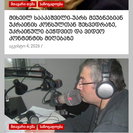
ᲛᲗᲐᲕᲐᲠᲘ ᲗᲔᲛᲐ
ᲡᲐᲖᲝᲒᲐᲓᲝᲔᲑᲐ
მიხეილ სააკაშვილი-უარს მეუბნებიან
უკრაინის კონსულთან შეხვედრაზე,
უკრაინული ბეჭდვით და ვიდეო
კონტენტის მიღებაზე
აგვისტო 4, 2026
.
ᲛᲗᲐᲕᲐᲠᲘ ᲗᲔᲛᲐ
ᲡᲐᲖᲝᲒᲐᲓᲝᲔᲑᲐ