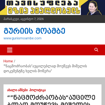
S
k
i
p
პარასკევი, აგვისტო 7, 2026
t
o
გურიის მოამბე
c
o
www.guriismoambe.com
n
t
e
n
Home
t
“”ნაცმოძრაობას“აუცილებლად მოუწევს მიშელის
დოკუმენტზე ხელის მოწერა”
ᲐᲮᲐᲚᲘ ᲐᲛᲑᲔᲑᲘ
ᲞᲝᲚᲘᲢᲘᲙᲐ
“”ნაცმოძრაობას“აუცილე