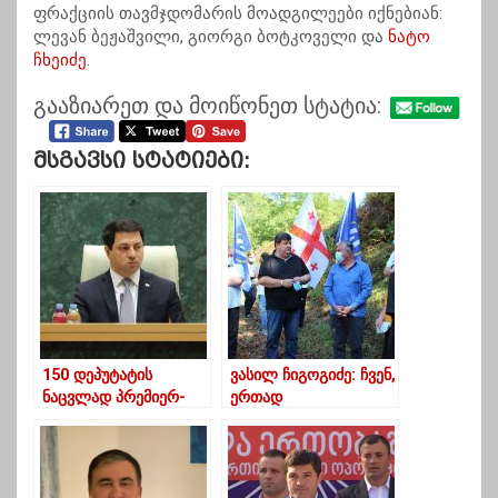
ფრაქციის თავმჯდომარის მოადგილეები იქნებიან:
ლევან ბეჟაშვილი, გიორგი ბოტკოველი და
ნატო
ჩხეიძე
.
გააზიარეთ და მოიწონეთ სტატია:
Მსგავსი Სტატიები:
150 დეპუტატის
ვასილ ჩიგოგიძე: ჩვენ,
ნაცვლად პრემიერ-
ერთად
მინისტრობის 150
გავაგრძელებთ
კანდიდატი
მუნიციპალიტეტის
წარადგინეს-
განვითარებას
თალაკვაძე