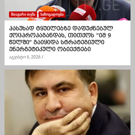
ᲛᲗᲐᲕᲐᲠᲘ ᲗᲔᲛᲐ
ᲡᲐᲖᲝᲒᲐᲓᲝᲔᲑᲐ
პასუხად ტყუილებზე დაფუძნებულ
ქოცპროპაგანდას, თითქოს “იმ 9
წელში” გაიყიდა სტრატეგიული
ენერგეტიკული ობიექტები
აგვისტო 6, 2026
.