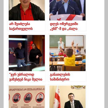
ოპოზიციაზე
არ შეიძლება
დღეს ოზურგეთში
საქართველოს
„ენმ“-მ და „ძალა
მომავალი იყოს
ერთობაშია“-მ
საჩხერე და ჭორვილა,
მაჟორიტარობის
როდესაც მას აქვს
კანდიდატი წარადგინა
ბათუმი- სააკაშვილი
“ჯერ უბრალოდ
განათლების
ვაზუსტებ ნიკა მელია
სამინისტრო
დამემუქრა თუ
განცხადებას
ხუმრობა იყო”-იაგო
ავრცელებს
ხვიჩია