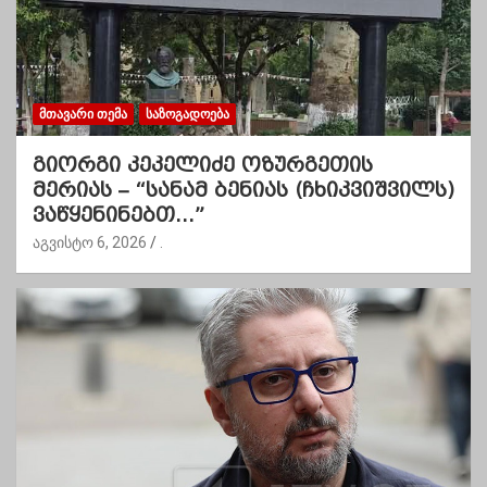
ᲛᲗᲐᲕᲐᲠᲘ ᲗᲔᲛᲐ
ᲡᲐᲖᲝᲒᲐᲓᲝᲔᲑᲐ
გიორგი კეკელიძე ოზურგეთის
მერიას – “სანამ ბენიას (ჩხიკვიშვილს)
ვაწყენინებთ…”
აგვისტო 6, 2026
.