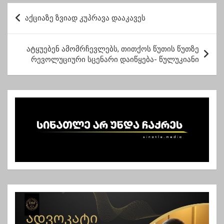
ენმ-ზე
პ
აქციაზე ზვიად კუპრავა დააკავეს
ო
ს
ატყუებენ ამომრჩევლებს, თითქოს წუთის წუთზე
ტ
რევოლუციური სცენარი დაიწყება- წულუკიანი
ი
ს
ნ
ა
ვ
ი
გ
ა
ც
ი