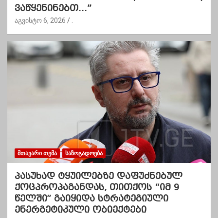
ვაწყენინებთ…”
აგვისტო 6, 2026
.
ᲛᲗᲐᲕᲐᲠᲘ ᲗᲔᲛᲐ
ᲡᲐᲖᲝᲒᲐᲓᲝᲔᲑᲐ
პასუხად ტყუილებზე დაფუძნებულ
ქოცპროპაგანდას, თითქოს “იმ 9
წელში” გაიყიდა სტრატეგიული
ენერგეტიკული ობიექტები