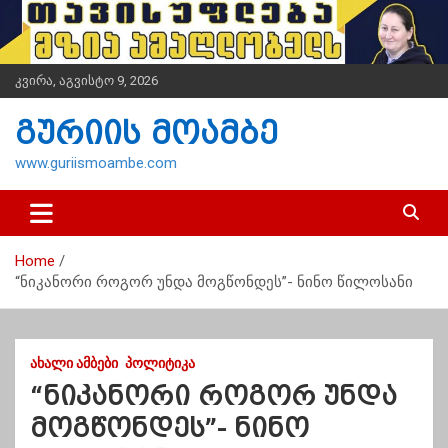
S
k
i
p
კვირა, აგვისტო 9, 2026
t
o
გურიის მოამბე
c
o
www.guriismoambe.com
n
t
e
n
Home
t
“ნიკანორი როგორ უნდა მოგწონდეს”- ნინო წილოსანი
ᲐᲮᲐᲚᲘ ᲐᲛᲑᲔᲑᲘ
ᲞᲝᲚᲘᲢᲘᲙᲐ
“ნიკანორი როგორ უნდა
მოგწონდეს”- ნინო