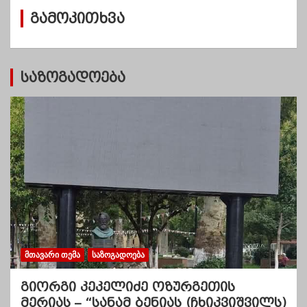
ვ
გამოკითხვა
ე
ბ
ი
საზოგადოება
ᲛᲗᲐᲕᲐᲠᲘ ᲗᲔᲛᲐ
ᲡᲐᲖᲝᲒᲐᲓᲝᲔᲑᲐ
გიორგი კეკელიძე ოზურგეთის
მერიას – “სანამ ბენიას (ჩხიკვიშვილს)