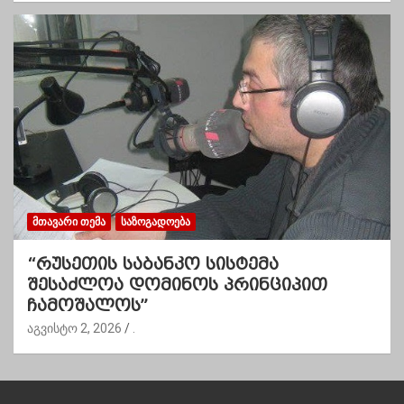
ᲛᲗᲐᲕᲐᲠᲘ ᲗᲔᲛᲐ
ᲡᲐᲖᲝᲒᲐᲓᲝᲔᲑᲐ
“რუსეთის საბანკო სისტემა
შესაძლოა დომინოს პრინციპით
ჩამოშალოს”
აგვისტო 2, 2026
.