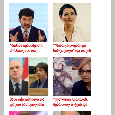
“ბიძინა ივანიშვილი
““საზოგადოებრივი
პირნათელი და
სირცხვილი” და თავის
ვალმოხდილი ტოვებს
მოჭრა, ეს რა
პოლიტიკას”-კალაძე
მოვისმინეთ”…
“ოცნების” ყრილობაზე
მაია ცქიტიშვილი და
“ვულოცავ გიორგის,
დავით ზალკალიანი
მებრძოლ ბიჭებს და
ვიცეპრემიერებად
ყველას!”- გიორგი
დაინიშნენ
ანწუხელიძის მეუღლე