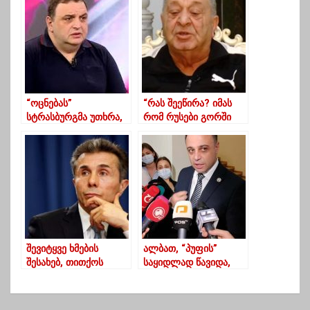
“ოცნებას”
“რას შეეწირა? იმას
სტრასბურგმა უთხრა,
რომ რუსები გორში
რუსეთს ოკუპანტი
დგანან”? – თამარ
დაუძახეთო”- სანიკიძე
ჭოველიძის მამა
შევიტყვე ხმების
ალბათ, “პუფის”
შესახებ, თითქოს
საყიდლად წავიდა,
გახარიას პარტია ჩემი
რომ გვერდით
“პროექტია” –
“თავიანთ თავს
ივანიშვილი
მიუდგან”-ღუდუშაური