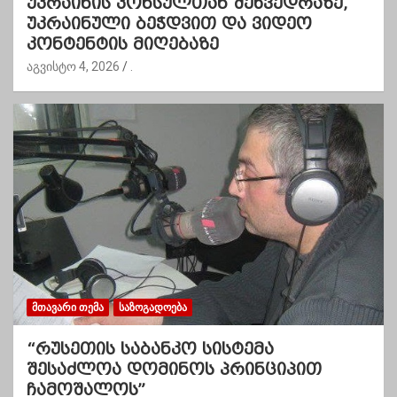
უკრაინის კონსულთან შეხვედრაზე,
უკრაინული ბეჭდვით და ვიდეო
კონტენტის მიღებაზე
აგვისტო 4, 2026
.
ᲛᲗᲐᲕᲐᲠᲘ ᲗᲔᲛᲐ
ᲡᲐᲖᲝᲒᲐᲓᲝᲔᲑᲐ
“რუსეთის საბანკო სისტემა
შესაძლოა დომინოს პრინციპით
ჩამოშალოს”