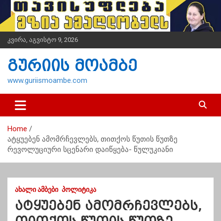
S
k
i
p
კვირა, აგვისტო 9, 2026
t
o
გურიის მოამბე
c
o
www.guriismoambe.com
n
t
e
n
Home
t
ატყუებენ ამომრჩევლებს, თითქოს წუთის წუთზე
რევოლუციური სცენარი დაიწყება- წულუკიანი
ᲐᲮᲐᲚᲘ ᲐᲛᲑᲔᲑᲘ
ᲞᲝᲚᲘᲢᲘᲙᲐ
ატყუებენ ამომრჩევლებს,