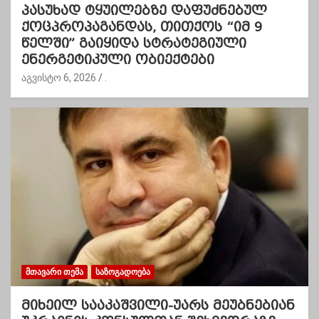
პასუხად ტყუილებზე დაფუძნებულ
ქოცპროპაგანდას, თითქოს “იმ 9
წელში” გაიყიდა სტრატეგიული
ენერგეტიკული ობიექტები
აგვისტო 6, 2026
.
ᲛᲗᲐᲕᲐᲠᲘ ᲗᲔᲛᲐ
ᲡᲐᲖᲝᲒᲐᲓᲝᲔᲑᲐ
მიხეილ სააკაშვილი-უარს მეუბნებიან