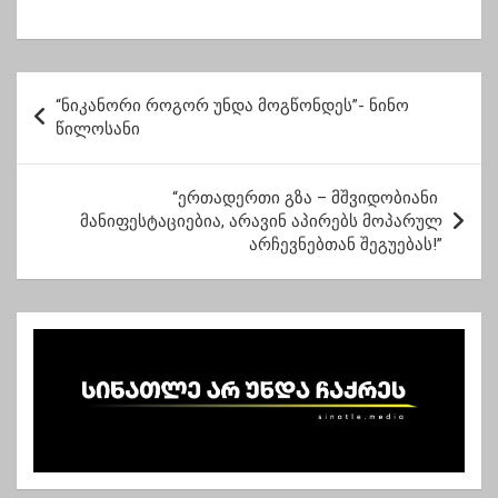
უტიფრობისა და
აბსურდულობისა”-
ჩუბინიძე ჩანაწერზე
პ
“ნიკანორი როგორ უნდა მოგწონდეს”- ნინო
ო
წილოსანი
ს
ტ
“ერთადერთი გზა – მშვიდობიანი
მანიფესტაციებია, არავინ აპირებს მოპარულ
ი
არჩევნებთან შეგუებას!”
ს
ნ
ა
ვ
ი
გ
ა