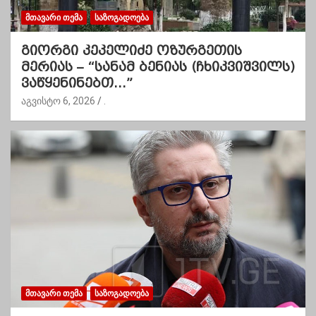
ᲛᲗᲐᲕᲐᲠᲘ ᲗᲔᲛᲐ
ᲡᲐᲖᲝᲒᲐᲓᲝᲔᲑᲐ
გიორგი კეკელიძე ოზურგეთის
მერიას – “სანამ ბენიას (ჩხიკვიშვილს)
ვაწყენინებთ…”
აგვისტო 6, 2026
.
ᲛᲗᲐᲕᲐᲠᲘ ᲗᲔᲛᲐ
ᲡᲐᲖᲝᲒᲐᲓᲝᲔᲑᲐ