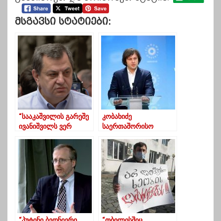
Მსგავსი Სტატიები:
“სააკაშვილის გარეშე
კობახიძე
ივანიშვილს ვერ
საერთაშორისო
ვერევით”- დავით
დამკვირვებლებზე:
ბერძენიშვილი
როცა ქმარი ცოლს
სცემს, მეზობელს ხომ
არ ვეყრდნობით?
“პუტინი ბედნიერი
“თბილისშიც