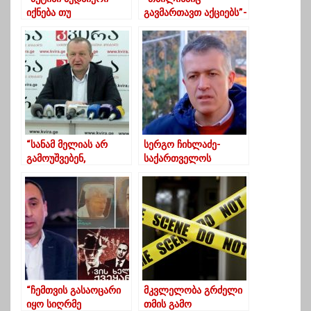
იქნება თუ
გავმართავთ აქციებს”-
საქართველოში
სურელები ხეობაში
პოლიტიკური ქაოსი
ჰესის მშენებლობას
გაგრძელდება”
აპროტესტებენ
“სანამ მელიას არ
სერგო ჩიხლაძე-
გამოუშვებენ,
საქართველოს
ოპოზიცია „ოცნების“
მართავს “ესკობარის
ხელისუფლებასთან
ოჯახი”
მოლაპარაკებებზე არ
უნდა დაჯდეს “
“ჩემთვის გასაოცარი
მკვლელობა გრძელი
იყო სიღრმე
თმის გამო