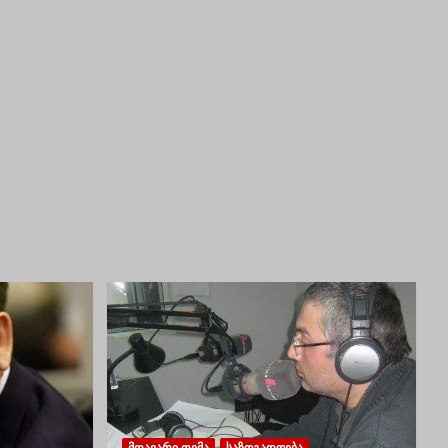
ᲛᲗᲐᲕᲐᲠᲘ ᲗᲔᲛᲐ
ᲡᲐᲖᲝᲒᲐᲓᲝᲔᲑᲐ