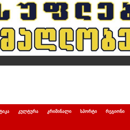
ᲢᲘᲙᲐ
ᲙᲣᲚᲢᲣᲠᲐ
ᲙᲠᲘᲛᲘᲜᲐᲚᲘ
ᲡᲞᲝᲠᲢᲘ
ᲠᲔᲒᲘᲝᲜᲘ