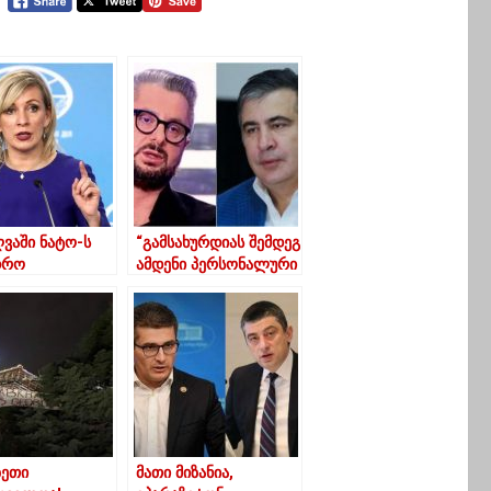
ღვაში ნატო-ს
“გამსახურდიას შემდეგ
დრო
ამდენი პერსონალური
მადგენლობის
მომხრე არავის არ
ერებაზე
ჰყოლია, რამდენიც
ი რეაგირებას
სააკაშვილს”
ენს“
ზეთი
მათი მიზანია,