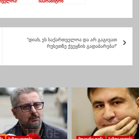
თველოა!
იპარაზიტონ
მრო”
“ქართული ოცნების”
ელის” თავზე
ხმებზე – მდინარაძის
სტებმა ბანერი
ბრალდება გახარიას
ინეს
“დიახ, ეს საქართველოა და არ გაგივათ
რუსეთზე ქვეყნის გადაბარება!”
ᲛᲐ
ᲡᲐᲖᲝᲒᲐᲓᲝᲔᲑᲐ
ᲛᲗᲐᲕᲐᲠᲘ ᲗᲔᲛᲐ
ᲡᲐᲖᲝᲒᲐᲓᲝᲔᲑᲐ