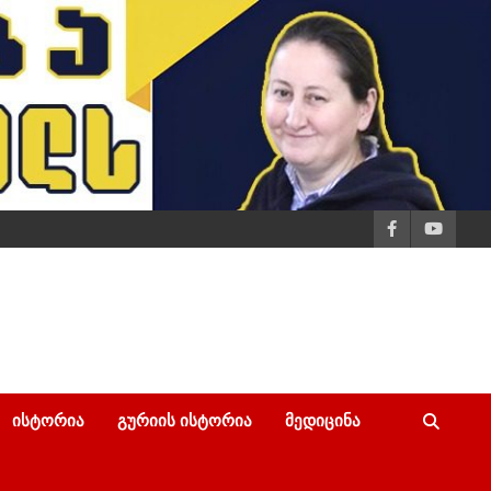
ᲘᲡᲢᲝᲠᲘᲐ
ᲒᲣᲠᲘᲘᲡ ᲘᲡᲢᲝᲠᲘᲐ
ᲛᲔᲓᲘᲪᲘᲜᲐ