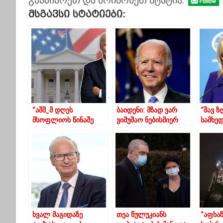
Მსგავსი Სტატიები:
“აშშ_მ დღეს
ბაიდენი: მზად ვარ
“შავ ზ
მსოფლიოს წინაშე
ვიმუშაო ნებისმიერ
სამხე
ჩააბარა გამოცდა
რესპუბლიკელთან,
წარმო
დემოკრატიაში”
რომელსაც ქვეყანაში
გაძლი
სიტუაციის
რუსეთ
გაუმჯობესება სურს
მოახდ
ხვალ მაგიდაზე
თეა წულუკიანს
“აფხა