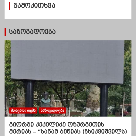
გამოკითხვა
ე
ბ
ი
საზოგადოება
ᲛᲗᲐᲕᲐᲠᲘ ᲗᲔᲛᲐ
ᲡᲐᲖᲝᲒᲐᲓᲝᲔᲑᲐ
გიორგი კეკელიძე ოზურგეთის
მერიას – “სანამ ბენიას (ჩხიკვიშვილს)