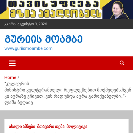
S
k
i
p
კვირა, აგვისტო 9, 2026
t
o
გურიის მოამბე
c
o
www.guriismoambe.com
n
t
e
n
Home
t
“კულტურის
მინისტრი კულტურამდელი რეფლექსებით მოქმედებს,ჩვენ
კი აცრაზე ვჩივით…ვის რად უნდა აცრა გამოქვაბულში…”-
ლაშა ბუღაძე
ᲐᲮᲐᲚᲘ ᲐᲛᲑᲔᲑᲘ
ᲛᲗᲐᲕᲐᲠᲘ ᲗᲔᲛᲐ
ᲞᲝᲚᲘᲢᲘᲙᲐ