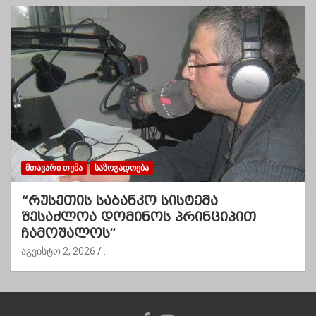
ᲛᲗᲐᲕᲐᲠᲘ ᲗᲔᲛᲐ
ᲡᲐᲖᲝᲒᲐᲓᲝᲔᲑᲐ
“რუსეთის საბანკო სისტემა
შესაძლოა დომინოს პრინციპით
ჩამოშალოს”
აგვისტო 2, 2026
.