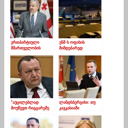
ერთპარტიული
ენმ-ს ოფისის
მმართველობის
მიმდებარედ
აჩრდილი აედევნა
სამართალდამცავები
საქართველოს- იან
არიან
კელი
მობილიზებულები
“აუცილებლად
ლანდსბერგისი: თუ
მოუწევთ რიგგარეშე
კავკასიაში
არჩევნები, ამ
დასაბრუნებელ გზას
ხელისუფლებას დღეს
ვერ ვიპოვით, იქ
ქვეყნის მართვის
შეიძლება, ადგილი