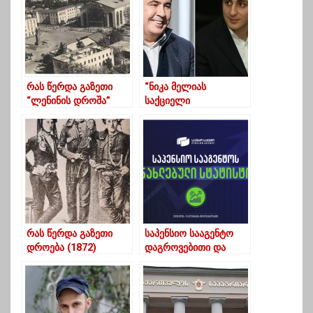
რას წერდა გაზეთი
“ნიკა მელიას
“ლენინის დროშა”
საქციელი
ოზურგეთის თეატრზე
სამოქალაქო
გმირობაა”
რას წერდა გაზეთი
საპენსიო სააგენტო
დროება (1872)
დაგროვებითი და
გურულების სიფიცხეზე
სოციალური პენსიას
შორის მსგავსებისა და
განსხვავების შესახებ
ინფორმაციას