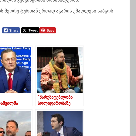
მიიღონ კენჭისყრაში მონაწილეობა.
ის მეორე ტურთან ერთად აჭარის უმაღლესი საბჭოს
“წარუმატებლობა
აშვილმა
სოლიდარობაზე
-ს მეორე
მეტად მოსახლეობის
ან მისი
ინდეფერენტულობას
დატურის
ზრდის”
აზე მიმართა