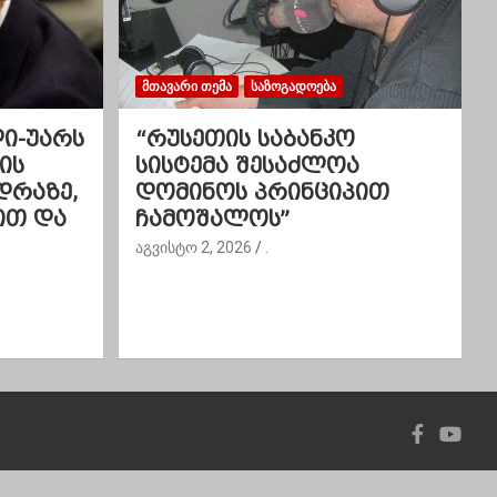
ᲛᲗᲐᲕᲐᲠᲘ ᲗᲔᲛᲐ
ᲡᲐᲖᲝᲒᲐᲓᲝᲔᲑᲐ
ლი-უარს
“რუსეთის საბანკო
ის
სისტემა შესაძლოა
დრაზე,
დომინოს პრინციპით
ით და
ჩამოშალოს”
აგვისტო 2, 2026
.