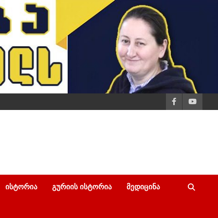
ᲘᲡᲢᲝᲠᲘᲐ
ᲒᲣᲠᲘᲘᲡ ᲘᲡᲢᲝᲠᲘᲐ
ᲛᲔᲓᲘᲪᲘᲜᲐ