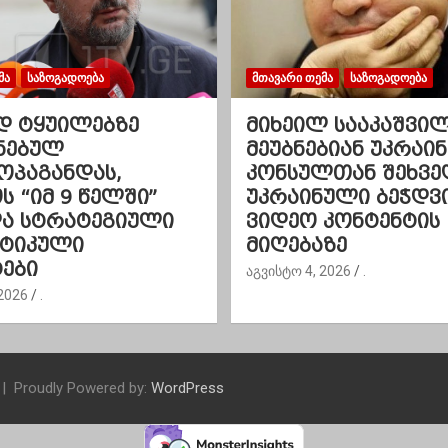
ᲛᲐ
ᲡᲐᲖᲝᲒᲐᲓᲝᲔᲑᲐ
ᲛᲗᲐᲕᲐᲠᲘ ᲗᲔᲛᲐ
ᲡᲐᲖᲝᲒᲐᲓᲝᲔᲑᲐ
დ ტყუილებზე
მიხეილ სააკაშვი
ნებულ
მეუბნებიან უკრაინ
ოპაგანდას,
კონსულთან შეხვე
 “იმ 9 წელში”
უკრაინული ბეჭდვ
და სტრატეგიული
ვიდეო კონტენტის
ეტიკული
მიღებაზე
ები
აგვისტო 4, 2026
.
2026
.
Proudly Powered by:
WordPress