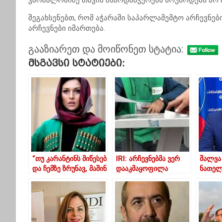
ვარშალომიძე თავის მხარდამჭერებს მოუწოდებს არ 
შეგახსენებთ, რომ აჭარაში საპარლამემტო არჩევნებ
არჩევნები იმართება.
გააზიარეთ და მოიწონეთ სტატია:
Მსგავსი Სტატიები:
“თუ კარანტინს მიწესებ
IRI: არჩევნებმა ვერ
შალვა
და ჩემზე ზრუნავ, მაშინ
დააკმაყოფილა
ნათელ
ცივ წყალს რატომ
საკონსტიტუციო
ცესკო
მასხამ?”- დარჩია
ცვლილებებით
ტურიდ
ხელისუფლებას
დაწესებული ახალი
კანდი
სტანდარტები
მოხსნ