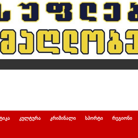
ᲢᲘᲙᲐ
ᲙᲣᲚᲢᲣᲠᲐ
ᲙᲠᲘᲛᲘᲜᲐᲚᲘ
ᲡᲞᲝᲠᲢᲘ
ᲠᲔᲒᲘᲝᲜᲘ