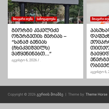
ნ
ა
ვ
ᲛᲗᲐᲕᲐᲠᲘ ᲗᲔᲛᲐ
ᲡᲐᲖᲝᲒᲐᲓᲝᲔᲑᲐ
ᲛᲗᲐᲕᲐᲠᲘ ᲗᲔ
ი
გიორგი კეკელიძე
პასუხა
ოზურგეთის მერიას –
დაფუძ
გ
“სანამ ბენიას
ქოცპრ
(ჩხიკვიშვილს)
თითქოს
ა
ვაწყენინებთ…”
გაიყი
ც
ენერგ
აგვისტო 6, 2026
.
ობიექტ
ი
აგვისტო 6, 
ა
Copyright © 2026
გურიის მოამბე
Theme by:
Theme Horse