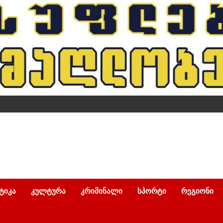
ᲢᲘᲙᲐ
ᲙᲣᲚᲢᲣᲠᲐ
ᲙᲠᲘᲛᲘᲜᲐᲚᲘ
ᲡᲞᲝᲠᲢᲘ
ᲠᲔᲒᲘᲝᲜᲘ