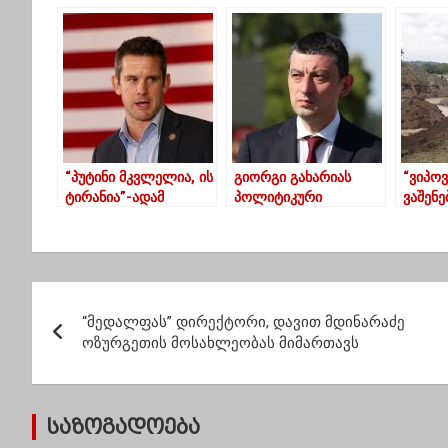
ფასები ორმაგდება
პერიოდულად ვიღებ
წლის 
ჯერ მხოლოდ
დანას ზურგში-
და რაშ
კომერციული
გვარამია
საახ
ობიექტებისათვის
გამო
შეზღუ
“პუტინი მკვლელია, ის
გიორგი გახარიას
“ვიპოვ
ტირანია”-ადამ
პოლიტიკური
ვაშენე
კინზინგერი
გაერთიანება
ირგვლ
„საქართველოსთვის“
მდინა
დღეს დაფუძნდება
გასაჭ
პ
“მედალფას” დირექტორი, დავით მდინარაძე
ო
ოზურგეთის მოსახლეობას მიმართავს
ს
ტ
საზოგადოება