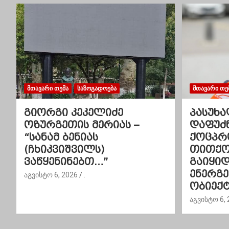
ი
ს
ნ
ა
ვ
ᲛᲗᲐᲕᲐᲠᲘ ᲗᲔᲛᲐ
ᲡᲐᲖᲝᲒᲐᲓᲝᲔᲑᲐ
ᲛᲗᲐᲕᲐᲠᲘ ᲗᲔ
ი
გიორგი კეკელიძე
პასუხა
ოზურგეთის მერიას –
დაფუძ
გ
“სანამ ბენიას
ქოცპრ
(ჩხიკვიშვილს)
თითქოს
ა
ვაწყენინებთ…”
გაიყი
ც
ენერგ
აგვისტო 6, 2026
.
ობიექტ
ი
აგვისტო 6, 
ა