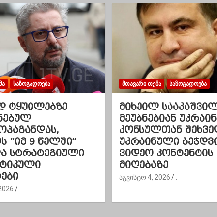
ᲛᲐ
ᲡᲐᲖᲝᲒᲐᲓᲝᲔᲑᲐ
ᲛᲗᲐᲕᲐᲠᲘ ᲗᲔᲛᲐ
ᲡᲐᲖᲝᲒᲐᲓᲝᲔᲑᲐ
დ ტყუილებზე
მიხეილ სააკაშვი
ნებულ
მეუბნებიან უკრაინ
ოპაგანდას,
კონსულთან შეხვე
 “იმ 9 წელში”
უკრაინული ბეჭდვ
და სტრატეგიული
ვიდეო კონტენტის
ეტიკული
მიღებაზე
ები
აგვისტო 4, 2026
.
2026
.