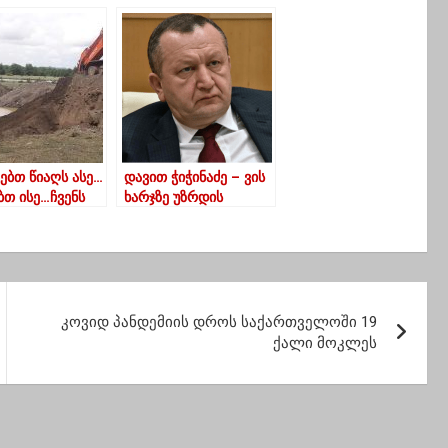
შესახვედრად
ი დაიხარჯება
ალწლოდ
ყოფილი
დული ბიუჯეტი
ებთ წიაღს ასე…
დავით ჭიჭინაძე – ვის
ბთ ისე…ჩვენს
ხარჯზე უზრდის
ივ გარემოს” ?-
ღარიბაშვილი მერებს
რე სუფსის
და სახელმწიფო
ირი
სამსახურში
დასაქმებულ
ჩინოვნიკებს
ხელფასებს?!
კოვიდ პანდემიის დროს საქართველოში 19
ქალი მოკლეს