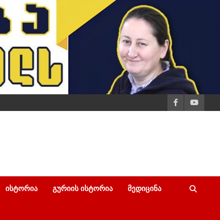
ᲘᲡᲢᲝᲠᲘᲐ
ᲒᲣᲠᲘᲘᲡ ᲘᲡᲢᲝᲠᲘᲐ
ᲛᲔᲓᲘᲪᲘᲜᲐ