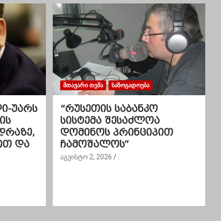
ᲛᲗᲐᲕᲐᲠᲘ ᲗᲔᲛᲐ
ᲡᲐᲖᲝᲒᲐᲓᲝᲔᲑᲐ
ლი-უარს
“რუსეთის საბანკო
ის
სისტემა შესაძლოა
დრაზე,
დომინოს პრინციპით
ით და
ჩამოშალოს”
აგვისტო 2, 2026
.