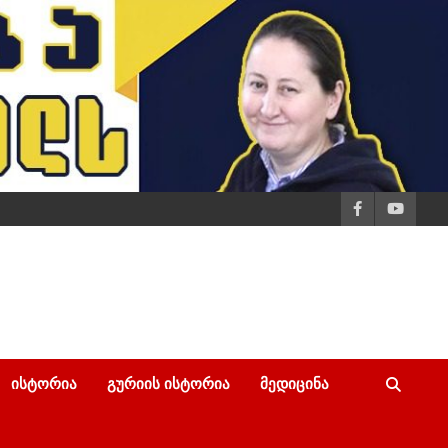
ᲘᲡᲢᲝᲠᲘᲐ
ᲒᲣᲠᲘᲘᲡ ᲘᲡᲢᲝᲠᲘᲐ
ᲛᲔᲓᲘᲪᲘᲜᲐ