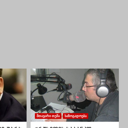
ᲛᲗᲐᲕᲐᲠᲘ ᲗᲔᲛᲐ
ᲡᲐᲖᲝᲒᲐᲓᲝᲔᲑᲐ