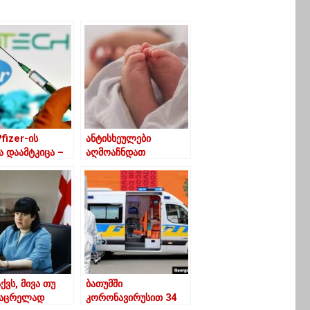
Pfizer-ის
ანტისხეულები
ა დაამტკიცა –
აღმოაჩნდათ
ბოლომდე 20
ახალშობილებს,
ნი ადამიანი
რომელთა დედებიც
ბა
კოვიდ 19-ით იყვნენ
ინფიცირებულები –
კვლევა
აქვს, მივა თუ
ბათუმში
საცრელად
კორონავირუსით 34