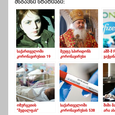
Მსგავსი Სტატიები:
საქართველოში
მეუფე სპირიდონს
აშშ-მ 
კორონავირუსით 19
კორონავირუსი
ვაქცინ
წლის გოგო
დაუდასტურდა
თვის 
გარდაიცვალა
მილიო
აიცრე
ოზურგეთის
საქართველოში
შიში მ
“მედალფას”
კორონავირუსის 538
არა ა