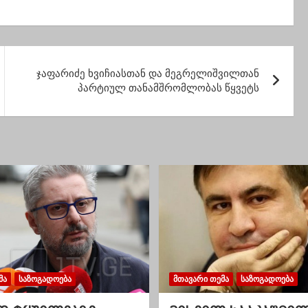
ლეობა –
წლის ქალი
ა
გარდაიცვალა
ჯაფარიძე ხვიჩიასთან და მეგრელიშვილთან
პარტიულ თანამშრომლობას წყვეტს
ᲛᲐ
ᲡᲐᲖᲝᲒᲐᲓᲝᲔᲑᲐ
ᲛᲗᲐᲕᲐᲠᲘ ᲗᲔᲛᲐ
ᲡᲐᲖᲝᲒᲐᲓᲝᲔᲑᲐ