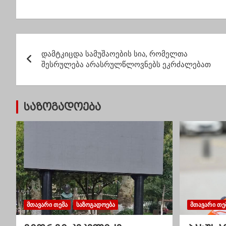
კლინიკაში
ახალი შემთხვევა
მოსახ
კოვიდინფიცირებულმ
დაფიქსირდა, ხოლო
გაბუნი
ა ქალმა იმშობიარა
გარდაიცვალა 41
ადამიანი
პ
დამტკიცდა სამუშაოების სია, რომელთა
ო
შესრულება არასრულწლოვნებს ეკრძალებათ
ს
ტ
საზოგადოება
ი
ს
ნ
ა
ვ
ᲛᲗᲐᲕᲐᲠᲘ ᲗᲔᲛᲐ
ᲡᲐᲖᲝᲒᲐᲓᲝᲔᲑᲐ
ᲛᲗᲐᲕᲐᲠᲘ ᲗᲔ