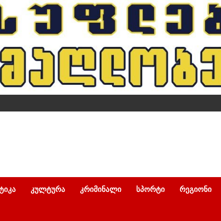
ᲢᲘᲙᲐ
ᲙᲣᲚᲢᲣᲠᲐ
ᲙᲠᲘᲛᲘᲜᲐᲚᲘ
ᲡᲞᲝᲠᲢᲘ
ᲠᲔᲒᲘᲝᲜᲘ