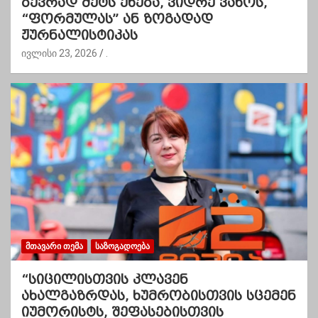
ბევრად მეტს ეხება, ვიდრე ვახოს,
“ფორმულას” ან ზოგადად
ჟურნალისტიკას
ივლისი 23, 2026
.
ᲛᲗᲐᲕᲐᲠᲘ ᲗᲔᲛᲐ
ᲡᲐᲖᲝᲒᲐᲓᲝᲔᲑᲐ
“სიცილისთვის კლავენ
ახალგაზრდას, ხუმრობისთვის სცემენ
იუმორისტს, შეფასებისთვის