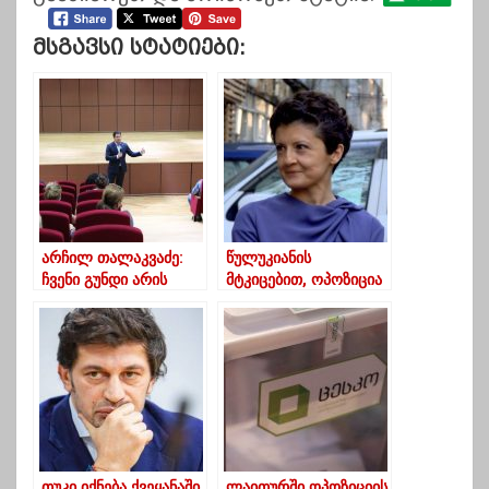
Მსგავსი Სტატიები:
არჩილ თალაკვაძე:
წულუკიანის
ჩვენი გუნდი არის
მტკიცებით, ოპოზიცია
მომავალზე
არჩევნებზე ცრუ
ორიენტირებული
ინფორმაციის შექმნას
შეეცდება
თუკი იქნება ქვეყანაში
ლაითურში ოპოზიციის