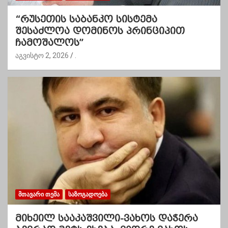
“რუსეთის საბანკო სისტემა
შესაძლოა დომინოს პრინციპით
ჩამოშალოს”
აგვისტო 2, 2026
.
ᲛᲗᲐᲕᲐᲠᲘ ᲗᲔᲛᲐ
ᲡᲐᲖᲝᲒᲐᲓᲝᲔᲑᲐ
მიხეილ სააკაშვილი-ვახოს დაჭერა