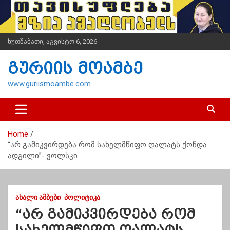
S
k
i
p
ხუთშაბათი, აგვისტო 6, 2026
t
o
გურიის მოამბე
c
o
www.guriismoambe.com
n
t
e
n
Home
t
“არ გამიკვირდება რომ სახელმწიფო ღალატს ქონდა
ადგილი”- ვოლსკი
ᲐᲮᲐᲚᲘ ᲐᲛᲑᲔᲑᲘ
ᲞᲝᲚᲘᲢᲘᲙᲐ
“არ გამიკვირდება რომ