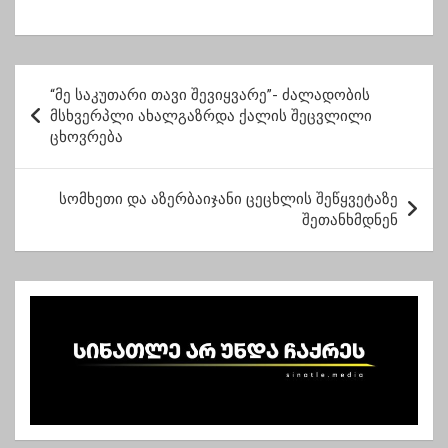
გავრილოვის
ში, საკადრო
პარლამენტი, დღეს –
ცვლილებებზე
გავრილოვის
ავრცელებს
სასამართლო
ინფორმაციას
პ
“მე საკუთარი თავი შევიყვარე”- ძალადობის
ო
მსხვერპლი ახალგაზრდა ქალის შეცვლილი
ცხოვრება
ს
ტ
სომხეთი და აზერბაიჯანი ცეცხლის შეწყვეტაზე
ი
შეთანხმდნენ
ს
ნ
ა
ვ
ი
გ
ა