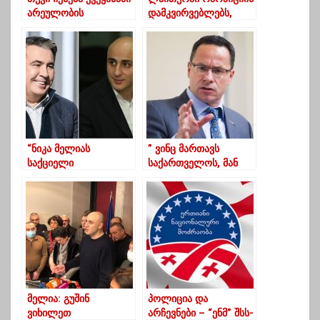
არეულობის
დამკვირვებლებს,
შემოტანის სურვილი,
საარჩევნო უბანზე არ
ამას კანონის
უშვებენ
ფარგლებში მოჰყვება
რეაგირება- კალაძე
“ნიკა მელიას
” ვინც მართავს
საქციელი
საქართველოს, მან
სამოქალაქო
უნდა შეწყვიტოს
გმირობაა”
ოპოზიციის
დაპატიმრება”
მელია: გუშინ
პოლიცია და
ვიხილეთ
არჩევნები – “ენმ” შსს-