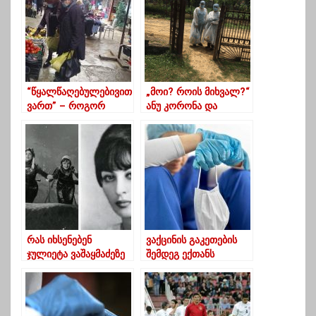
“წყალწაღებულებივით
„მოი? როის მიხვალ?“
ვართ” – როგორ
ანუ კორონა და
ხვდებიან ახალ წელს
თითოეული
გურიაში?
ჩვენთაგანი
რას იხსენებენ
ვაქცინის გაკეთების
ჯულიეტა ვაშაყმაძეზე
შემდეგ ექთანს
მისი
კორონავირუსი
კინოპარტნიორები
დაუდასტურდა