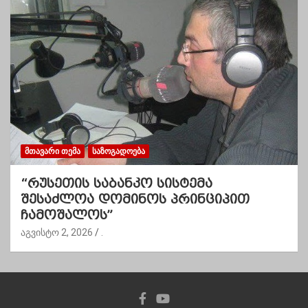
ᲛᲗᲐᲕᲐᲠᲘ ᲗᲔᲛᲐ
ᲡᲐᲖᲝᲒᲐᲓᲝᲔᲑᲐ
“რუსეთის საბანკო სისტემა
შესაძლოა დომინოს პრინციპით
ჩამოშალოს”
აგვისტო 2, 2026
.