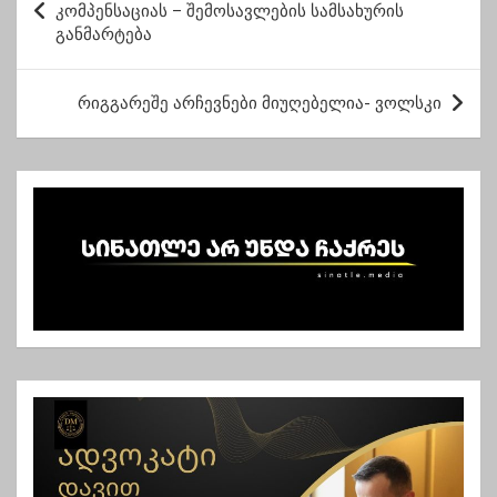
ო
კომპენსაციას – შემოსავლების სამსახურის
განმარტება
ს
ტ
რიგგარეშე არჩევნები მიუღებელია- ვოლსკი
ი
ს
ნ
ა
ვ
ი
გ
ა
ც
ი
ა