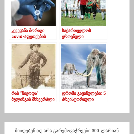
„ქვეყანა მორიგი
საქართველოს
covid-აფეთქების
ეროვნული
წინაშე დგას“ –
საფეხბურთო ნაკრები
„კურაციოს“
არსებობის ისტორიაში
ექსპერტთა ჯგუფი
დღეს,25 მარტს მე-7-
განცხადებას
ედ ითამაშებს
ავრცელებს
მსოფლიო თასის
შესარჩევ ეტაპზე
რას “ჩივოდა”
დროში გაყინულები: 5
ბულინგის მსხვერპლი
პრეისტორიული
გურული ბაღანა 1902
არსება, რომელიც
წელს
გაყინული იპოვეს
პ
მიიღებენ თუ არა გარემოვაჭრეები 300-ლარიან