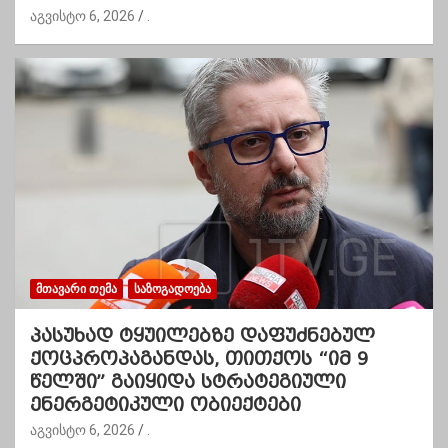
აგვისტო 6, 2026
.
ᲛᲗᲐᲕᲐᲠᲘ ᲗᲔᲛᲐ
ᲡᲐᲖᲝᲒᲐᲓᲝᲔᲑᲐ
პასუხად ტყუილებზე დაფუძნებულ
ქოცპროპაგანდას, თითქოს “იმ 9
წელში” გაიყიდა სტრატეგიული
ენერგეტიკული ობიექტები
აგვისტო 6, 2026
.