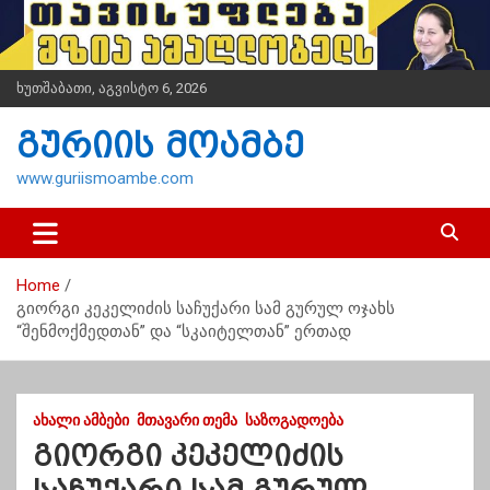
S
k
i
p
ხუთშაბათი, აგვისტო 6, 2026
t
o
გურიის მოამბე
c
o
www.guriismoambe.com
n
t
e
n
Home
t
გიორგი კეკელიძის საჩუქარი სამ გურულ ოჯახს
“შენმოქმედთან” და “სკაიტელთან” ერთად
ᲐᲮᲐᲚᲘ ᲐᲛᲑᲔᲑᲘ
ᲛᲗᲐᲕᲐᲠᲘ ᲗᲔᲛᲐ
ᲡᲐᲖᲝᲒᲐᲓᲝᲔᲑᲐ
გიორგი კეკელიძის