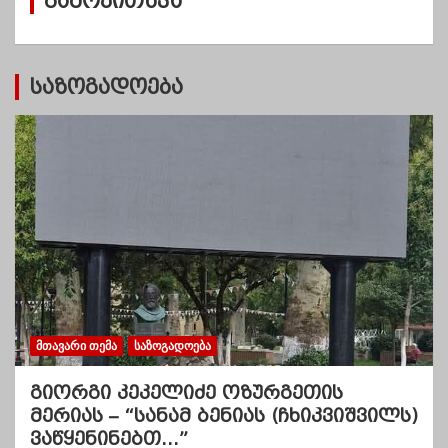
გამოკითხვა
ე
ბ
ი
საზოგადოება
ᲛᲗᲐᲕᲐᲠᲘ ᲗᲔᲛᲐ
ᲡᲐᲖᲝᲒᲐᲓᲝᲔᲑᲐ
გიორგი კეკელიძე ოზურგეთის
მერიას – “სანამ ბენიას (ჩხიკვიშვილს)
ვაწყენინებთ…”