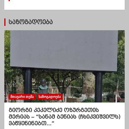
ბ
ი
საზოგადოება
ᲛᲗᲐᲕᲐᲠᲘ ᲗᲔᲛᲐ
ᲡᲐᲖᲝᲒᲐᲓᲝᲔᲑᲐ
გიორგი კეკელიძე ოზურგეთის
მერიას – “სანამ ბენიას (ჩხიკვიშვილს)
ვაწყენინებთ…”