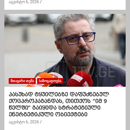
აგვისტო 6, 2026
.
ᲛᲗᲐᲕᲐᲠᲘ ᲗᲔᲛᲐ
ᲡᲐᲖᲝᲒᲐᲓᲝᲔᲑᲐ
პასუხად ტყუილებზე დაფუძნებულ
ქოცპროპაგანდას, თითქოს “იმ 9
წელში” გაიყიდა სტრატეგიული
ენერგეტიკული ობიექტები
აგვისტო 6, 2026
.