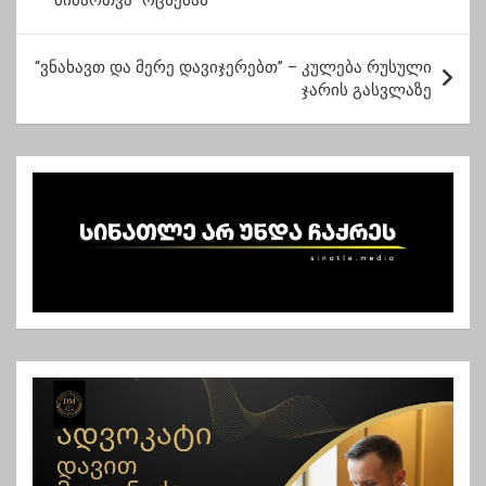
მიმართვა “ოცნებას”
ს
ტ
“ვნახავთ და მერე დავიჯერებთ” – კულება რუსული
ი
ჯარის გასვლაზე
ს
ნ
ა
ვ
ი
გ
ა
ც
ი
ა