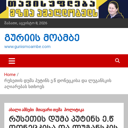
S
k
i
p
შაბათი, აგვისტო 8, 2026
t
o
გურიის მოამბე
c
o
www.guriismoambe.com
n
t
e
n
Home
t
რუსეთის დუმა პუტინს ე.წ დონეცკისა და ლუგანსკის
აღიარებას სთხოვს
ᲐᲮᲐᲚᲘ ᲐᲛᲑᲔᲑᲘ
ᲛᲗᲐᲕᲐᲠᲘ ᲗᲔᲛᲐ
ᲞᲝᲚᲘᲢᲘᲙᲐ
რუსეთის დუმა პუტინს ე.წ