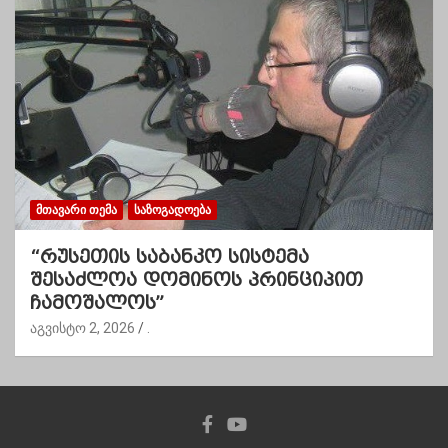
ᲛᲗᲐᲕᲐᲠᲘ ᲗᲔᲛᲐ
ᲡᲐᲖᲝᲒᲐᲓᲝᲔᲑᲐ
“რუსეთის საბანკო სისტემა
შესაძლოა დომინოს პრინციპით
ჩამოშალოს”
აგვისტო 2, 2026
.