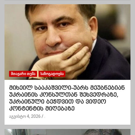
ᲛᲗᲐᲕᲐᲠᲘ ᲗᲔᲛᲐ
ᲡᲐᲖᲝᲒᲐᲓᲝᲔᲑᲐ
მიხეილ სააკაშვილი-უარს მეუბნებიან
უკრაინის კონსულთან შეხვედრაზე,
უკრაინული ბეჭდვით და ვიდეო
კონტენტის მიღებაზე
აგვისტო 4, 2026
.