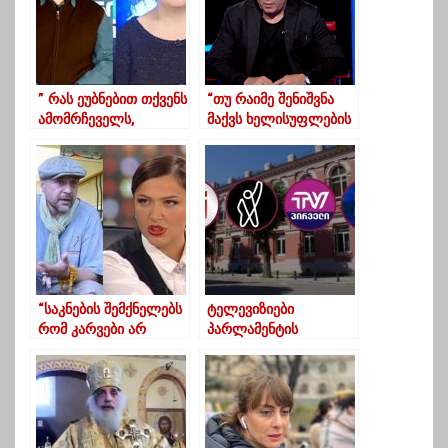
” რას ეუბნებით თქვენს
“თუ რაიმე შენიშვნა
ამომრჩეველს,
მაქვს ხელისუფლების
რომელიც ახლა ამას
მიმართ, ხალხის
კითხულობს”?!-
ყოფიდან
ექსპერტები
გამომდინარეა”
ოპოზიციას
“საკნების შემქნელებს
ტელევიზიები
რომ კარვები არ
პარლამენტის
მოსწონთ, ის
წინააღმდეგ –
საქართველო მიყვარს
საკონსტიტუციომ
მე”
სარჩელი
განსახილველად
მიიღო