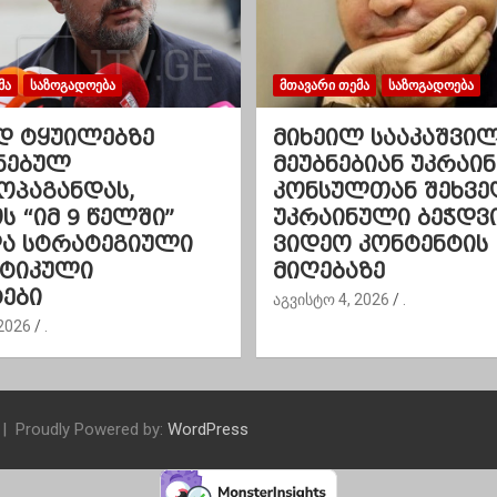
ᲛᲐ
ᲡᲐᲖᲝᲒᲐᲓᲝᲔᲑᲐ
ᲛᲗᲐᲕᲐᲠᲘ ᲗᲔᲛᲐ
ᲡᲐᲖᲝᲒᲐᲓᲝᲔᲑᲐ
დ ტყუილებზე
მიხეილ სააკაშვი
ნებულ
მეუბნებიან უკრაინ
ოპაგანდას,
კონსულთან შეხვე
 “იმ 9 წელში”
უკრაინული ბეჭდვ
და სტრატეგიული
ვიდეო კონტენტის
ეტიკული
მიღებაზე
ები
აგვისტო 4, 2026
.
2026
.
Proudly Powered by:
WordPress