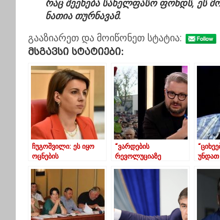
რაც შეეხება სახელფასო ფონდს, ეს მო
ნათია
თურნავამ
.
გააზიარეთ და მოიწონეთ სტატია:
Მსგავსი Სტატიები:
ჩუგოშვილი: ეს იყო
“ვარდების
“ციხეე
ოცნების
რევოლუციაზე
უნდათ
ხელისუფლებაში
მნიშვნელოვანი
უკან დ
ჩატარებული ყველაზე
ისტორიული მოვლენა
რობერ
ცუდი არჩევნები
შეიძლება იშვას“ –
ოპოზი
გვარამია