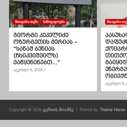
ა
ვ
ᲛᲗᲐᲕᲐᲠᲘ ᲗᲔᲛᲐ
ᲡᲐᲖᲝᲒᲐᲓᲝᲔᲑᲐ
ᲛᲗᲐᲕᲐᲠᲘ ᲗᲔ
ი
გიორგი კეკელიძე
პასუხა
გ
ოზურგეთის მერიას –
დაფუძ
“სანამ ბენიას
ქოცპრ
ა
(ჩხიკვიშვილს)
თითქოს
ვაწყენინებთ…”
გაიყი
ც
ენერგ
აგვისტო 6, 2026
.
ი
ობიექტ
აგვისტო 6, 
ა
Copyright © 2026
გურიის მოამბე
Theme by:
Theme Horse