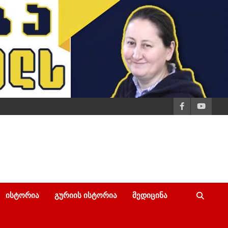
ᲘᲡᲢᲝᲠᲘᲐ
ᲒᲣᲠᲘᲘᲡ ᲘᲡᲢᲝᲠᲘᲐ
ᲛᲔᲓᲘᲪᲘᲜᲐ