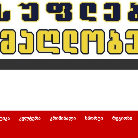
ᲢᲘᲙᲐ
ᲙᲣᲚᲢᲣᲠᲐ
ᲙᲠᲘᲛᲘᲜᲐᲚᲘ
ᲡᲞᲝᲠᲢᲘ
ᲠᲔᲒᲘᲝᲜᲘ