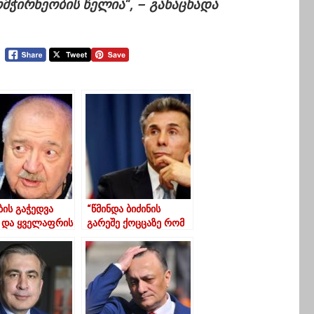
მჭირნეობის წელია“, – განაცხადა
ბის გაჭედვა
“წმინდა ბიძინის
 და ყველაფრის
გარეშე ქოცცაზე რომ
აბრუნება”-
მზე არ სუფევს
ტ სტურუა
დაგვავიწყდათ?”
ციაზე