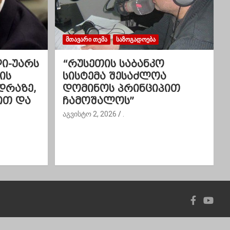
ᲛᲗᲐᲕᲐᲠᲘ ᲗᲔᲛᲐ
ᲡᲐᲖᲝᲒᲐᲓᲝᲔᲑᲐ
ლი-უარს
“რუსეთის საბანკო
ის
სისტემა შესაძლოა
დრაზე,
დომინოს პრინციპით
ით და
ჩამოშალოს”
აგვისტო 2, 2026
.