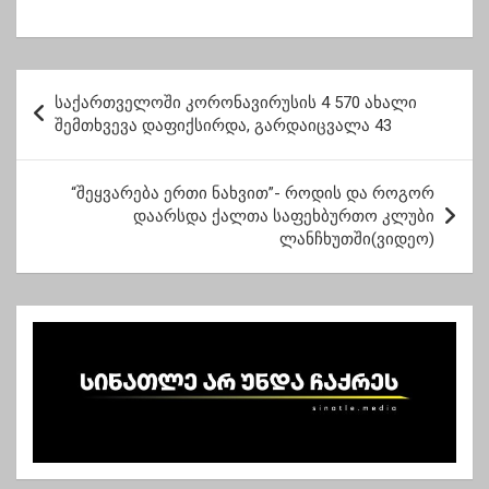
უნდა შეწყვიტოს
ში, საკადრო
ოპოზიციის
ცვლილებებზე
დაპატიმრება”
ავრცელებს
ინფორმაციას
პ
საქართველოში კორონავირუსის 4 570 ახალი
ო
შემთხვევა დაფიქსირდა, გარდაიცვალა 43
ს
ტ
“შეყვარება ერთი ნახვით”- როდის და როგორ
დაარსდა ქალთა საფეხბურთო კლუბი
ი
ლანჩხუთში(ვიდეო)
ს
ნ
ა
ვ
ი
გ
ა