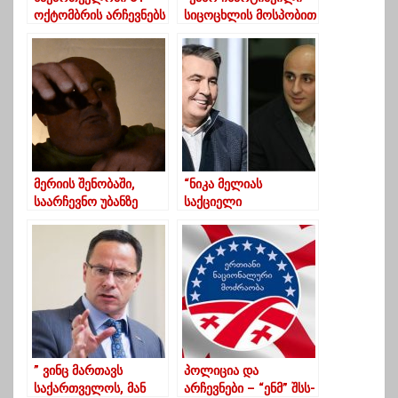
ოქტომბრის არჩევნებს
სიცოცხლის მოსპობით
ეუთოს 28
დამემუქრა”- ნოდარ
წარმომადგენელი
მელაძე
დააკვირდება
მერიის შენობაში,
“ნიკა მელიას
საარჩევნო უბანზე
საქციელი
წუხელ დაცვის
სამოქალაქო
თანამშრომლებმა და
გმირობაა”
დარაჯმა ქეიფი
გამართეს
” ვინც მართავს
პოლიცია და
საქართველოს, მან
არჩევნები – “ენმ” შსს-