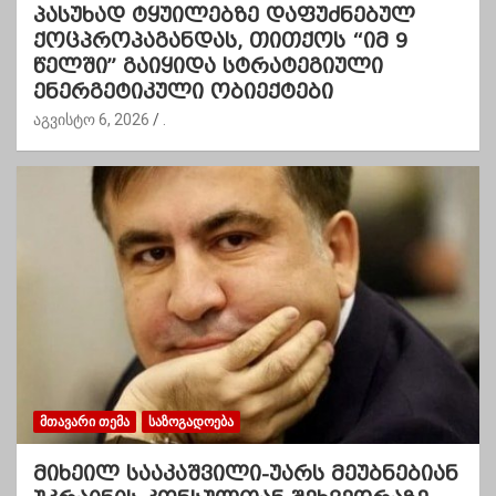
პასუხად ტყუილებზე დაფუძნებულ
ქოცპროპაგანდას, თითქოს “იმ 9
წელში” გაიყიდა სტრატეგიული
ენერგეტიკული ობიექტები
აგვისტო 6, 2026
.
ᲛᲗᲐᲕᲐᲠᲘ ᲗᲔᲛᲐ
ᲡᲐᲖᲝᲒᲐᲓᲝᲔᲑᲐ
მიხეილ სააკაშვილი-უარს მეუბნებიან