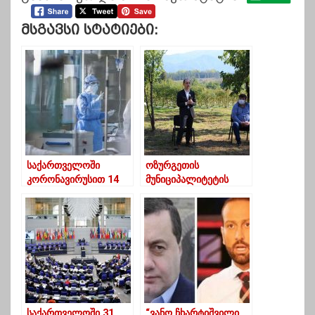
Მსგავსი Სტატიები:
საქართველოში
ოზურგეთის
კორონავირუსით 14
მუნიციპალიტეტის
პაციენტი
დაბა ნარუჯაში, შპს
გარდაიცვალა
„ბლუბერის“ კუთვნილ
ლურჯი მოცვის
პლანტაციაში გურიის
რეგიონის
ფერმერებთან
შეხვედრა გაიმართა
საქართველოში 31
“ვანო ჩხარტიშვილი