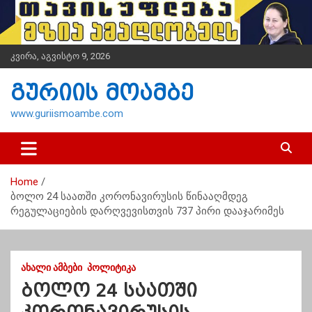
S
k
i
p
კვირა, აგვისტო 9, 2026
t
o
გურიის მოამბე
c
o
www.guriismoambe.com
n
t
e
n
Home
t
ბოლო 24 საათში კორონავირუსის წინააღმდეგ
რეგულაციების დარღვევისთვის 737 პირი დააჯარიმეს
ᲐᲮᲐᲚᲘ ᲐᲛᲑᲔᲑᲘ
ᲞᲝᲚᲘᲢᲘᲙᲐ
ბოლო 24 საათში