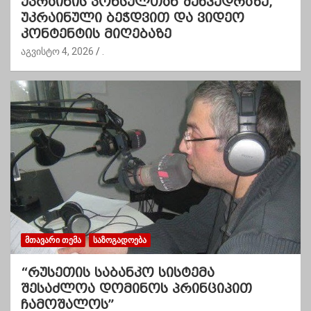
უკრაინის კონსულთან შეხვედრაზე,
უკრაინული ბეჭდვით და ვიდეო
კონტენტის მიღებაზე
აგვისტო 4, 2026
.
ᲛᲗᲐᲕᲐᲠᲘ ᲗᲔᲛᲐ
ᲡᲐᲖᲝᲒᲐᲓᲝᲔᲑᲐ
“რუსეთის საბანკო სისტემა
შესაძლოა დომინოს პრინციპით
ჩამოშალოს”