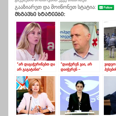
გაუქმების მოთხოვნით უკვე მიმართეს.
გააზიარეთ და მოიწონეთ სტატია:
Მსგავსი Სტატიები:
“არ დაგაჭერინებთ და
“დაიჭერენ ვაი, არ
ვიდეო:
არ გაგატანთ”-
დაიჭერენ –
ჰესები
ბოკუჩავა
ვუი,ჭადრაკში
ეწინა
„ცუნგცვანგი“ ჰქვია
მდგომარეობას”