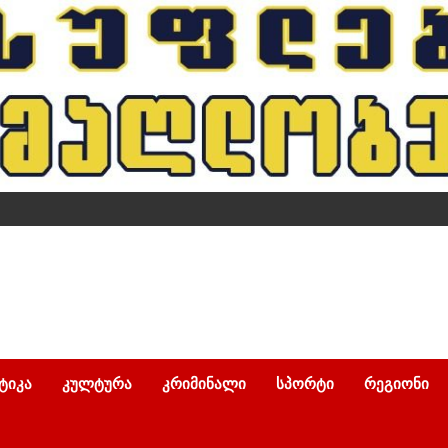
ᲢᲘᲙᲐ
ᲙᲣᲚᲢᲣᲠᲐ
ᲙᲠᲘᲛᲘᲜᲐᲚᲘ
ᲡᲞᲝᲠᲢᲘ
ᲠᲔᲒᲘᲝᲜᲘ