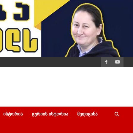
ᲘᲡᲢᲝᲠᲘᲐ
ᲒᲣᲠᲘᲘᲡ ᲘᲡᲢᲝᲠᲘᲐ
ᲛᲔᲓᲘᲪᲘᲜᲐ