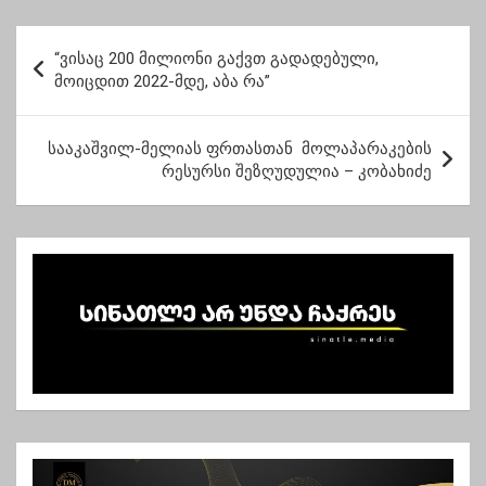
ვყიდით და
უკომპრომისო
ვყიდულობთ
თანმიმდევრული
პ
აფრიკაში
ბრძოლით შეიძლება
“ვისაც 200 მილიონი გაქვთ გადადებული,
ო
“გაისტუმრო”
მოიცდით 2022-მდე, აბა რა”
ს
ტ
სააკაშვილ-მელიას ფრთასთან მოლაპარაკების
რესურსი შეზღუდულია – კობახიძე
ი
ს
ნ
ა
ვ
ი
გ
ა
ც