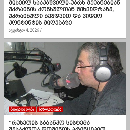
მიხეილ სააკაშვილი-უარს მეუბნებიან
უკრაინის კონსულთან შეხვედრაზე,
უკრაინული ბეჭდვით და ვიდეო
კონტენტის მიღებაზე
აგვისტო 4, 2026
.
ᲛᲗᲐᲕᲐᲠᲘ ᲗᲔᲛᲐ
ᲡᲐᲖᲝᲒᲐᲓᲝᲔᲑᲐ
“რუსეთის საბანკო სისტემა
შესაძლოა დომინოს პრინციპით