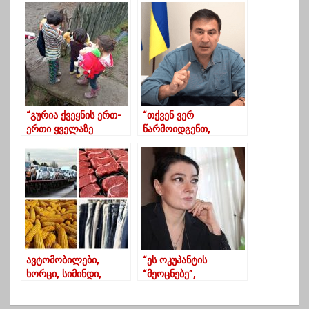
“გურია ქვეყნის ერთ-
“თქვენ ვერ
ერთი ყველაზე
წარმოიდგენთ,
გაჭირვებული მხარეა-
როგორი იაღლიში
ვაგროვებთ
მოგივიდათ დღეს და
ტანსაცმელს და
როგორ დამარცხდით”
ყველაფერს რაც
გამოადგებათ”
ავტომობილები,
“ეს ოკუპანტის
ხორცი, სიმინდი,
“მეოცნებე”,
ტანსაცმელი – ტოპ-10
“პოზორნი”
პროდუქტი, რასაც
ხელისუფლება