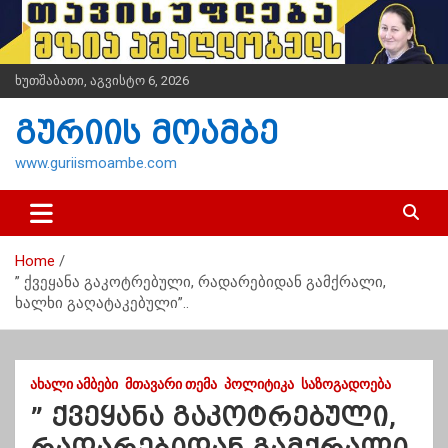
S
k
i
p
ხუთშაბათი, აგვისტო 6, 2026
t
o
გურიის მოამბე
c
o
www.guriismoambe.com
n
t
e
n
Home
t
” ქვეყანა გაკოტრებული, რადარებიდან გამქრალი,
ხალხი გაღატაკებული”..
ᲐᲮᲐᲚᲘ ᲐᲛᲑᲔᲑᲘ
ᲛᲗᲐᲕᲐᲠᲘ ᲗᲔᲛᲐ
ᲞᲝᲚᲘᲢᲘᲙᲐ
ᲡᲐᲖᲝᲒᲐᲓᲝᲔᲑᲐ
” ქვეყანა გაკოტრებული,