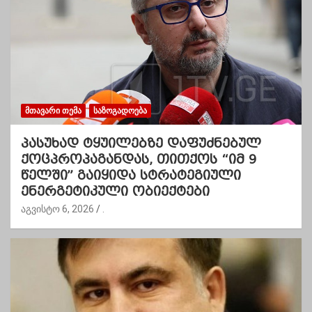
ᲛᲗᲐᲕᲐᲠᲘ ᲗᲔᲛᲐ
ᲡᲐᲖᲝᲒᲐᲓᲝᲔᲑᲐ
პასუხად ტყუილებზე დაფუძნებულ
ქოცპროპაგანდას, თითქოს “იმ 9
წელში” გაიყიდა სტრატეგიული
ენერგეტიკული ობიექტები
აგვისტო 6, 2026
.