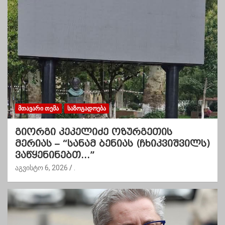
ᲛᲗᲐᲕᲐᲠᲘ ᲗᲔᲛᲐ
ᲡᲐᲖᲝᲒᲐᲓᲝᲔᲑᲐ
გიორგი კეკელიძე ოზურგეთის
მერიას – “სანამ ბენიას (ჩხიკვიშვილს)
ვაწყენინებთ…”
აგვისტო 6, 2026
.