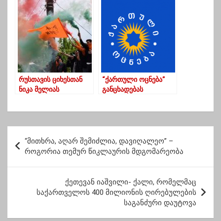
პროცესი”
სამადაშვილი
რუსთავის ციხესთან
“ქართული ოცნება”
ნიკა მელიას
განცხადებას
მხარდამჭერები
ავრცელებს
იკრიბებიან
პ
“მითხრა, აღარ შემიძლია, დავიღალეო” –
ო
როგორია თემურ წიკლაურის მდგომარეობა
ს
ტ
ქე­თე­ვან იაშ­ვი­ლი- ქალი, რომელმაც
საქართველოს 400 მილიონის ღირებულების
ი
საგანძური დაუტოვა
ს