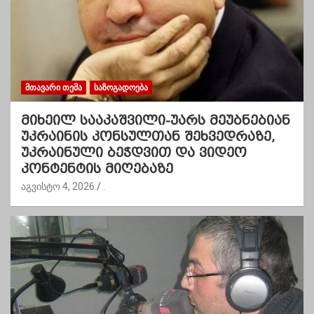
ᲛᲗᲐᲕᲐᲠᲘ ᲗᲔᲛᲐ
ᲡᲐᲖᲝᲒᲐᲓᲝᲔᲑᲐ
მიხეილ სააკაშვილი-უარს მეუბნებიან
უკრაინის კონსულთან შეხვედრაზე,
უკრაინული ბეჭდვით და ვიდეო
კონტენტის მიღებაზე
აგვისტო 4, 2026
.