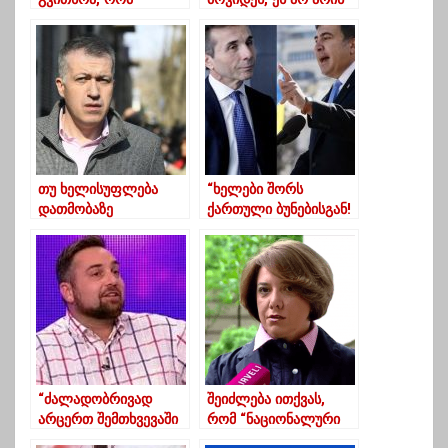
არჩევნებს არ
წინადადება-ვოლსკი
ჩაატარებს, მაგრამ ეს
ძალადობაზე
გადასული ამაო
მცდელობაა… ”
თუ ხელისუფლება
“ხელები შორს
დათმობაზე
ქართული ბუნებისგან!
წამოვა,დღის წესრიგს
არცერთი ჰესი არ
შევცვლით
შენდება ივანიშვილის
ინტერესის გარეშე”
“ძალადობრივად
შეიძლება ითქვას,
არცერთ შემთხვევაში
რომ “ნაციონალური
არ უნდა მიდიოდეს
მოძრაობა” დავტოვე –