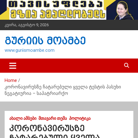
S
k
i
p
კვირა, აგვისტო 9, 2026
t
o
გურიის მოამბე
c
o
www.guriismoambe.com
n
t
e
n
Home
t
კორონავირუსზე ჩატარებული ყველა ტესტის პასუხი
ნეგატიურია – საპატრიარქო
ᲐᲮᲐᲚᲘ ᲐᲛᲑᲔᲑᲘ
ᲛᲗᲐᲕᲐᲠᲘ ᲗᲔᲛᲐ
ᲞᲝᲚᲘᲢᲘᲙᲐ
კორონავირუსზე