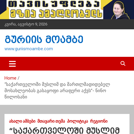
S
k
i
p
კვირა, აგვისტო 9, 2026
t
o
გურიის მოამბე
c
o
www.guriismoambe.com
n
t
e
n
Home
t
“საქართველოში მუსლიმ და მართლმადიდებელ
მოსახლეობას გასაყოფი არაფერი აქვს”- ნინო
წილოსანი
ᲐᲮᲐᲚᲘ ᲐᲛᲑᲔᲑᲘ
ᲛᲗᲐᲕᲐᲠᲘ ᲗᲔᲛᲐ
ᲞᲝᲚᲘᲢᲘᲙᲐ
ᲠᲔᲒᲘᲝᲜᲘ
“საქართველოში მუსლიმ