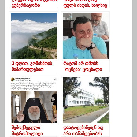
გუბერნატორი
ფულს იხდის, ხალხიც
თანამდებობას _
მის გვერდით დგას”
გიორგი სახოკიას
-ვინ შეუერთდა
პირველი კომენტარი
ოზურგეთიდან
სამთავრობო
“უცნობის” აქციას?
ცვლილებების შემდეგ
3 დღით, გომისმთის
რატომ არ თმობს
მიმართულებით
“ოცნება” ცოცხალი
მოძრაობა
თავით
შეიზღუდება-
სასამართლოს?
ოზურგეთის მერია
შემოქმედელი
დაატოვებინებენ თუ
მიტროპოლიტი:
არა თანამდებობას