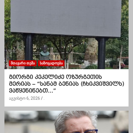
ᲛᲗᲐᲕᲐᲠᲘ ᲗᲔᲛᲐ
ᲡᲐᲖᲝᲒᲐᲓᲝᲔᲑᲐ
გიორგი კეკელიძე ოზურგეთის
მერიას – “სანამ ბენიას (ჩხიკვიშვილს)
ვაწყენინებთ…”
აგვისტო 6, 2026
.