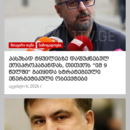
ᲛᲗᲐᲕᲐᲠᲘ ᲗᲔᲛᲐ
ᲡᲐᲖᲝᲒᲐᲓᲝᲔᲑᲐ
პასუხად ტყუილებზე დაფუძნებულ
ქოცპროპაგანდას, თითქოს “იმ 9
წელში” გაიყიდა სტრატეგიული
ენერგეტიკული ობიექტები
აგვისტო 6, 2026
.