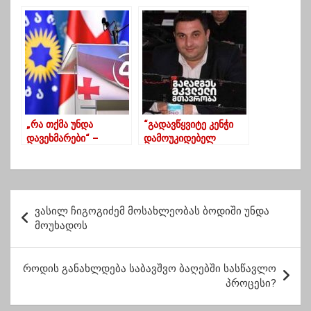
“ლიბერალიზმი ერთ
გახარიას გუნდში
ერთი სერიოზული
გადასულ სამსახურის
ცოდვაა”
უფროსს _ გურია
სკანდალების
მოლოდინში
„რა თქმა უნდა
“გადავწყვიტე კენჭი
დავეხმარები“ –
დამოუკიდებელ
ინიშნება თუ არა ბეგი
მაჟორიტარად
სიორიძე მმართველი
ვიყარო”-ირაკლი
პარტიის შტაბის
მარშანიშვილმა
უფროსად
პარტია დატოვა
პ
ვასილ ჩიგოგიძემ მოსახლეობას ბოდიში უნდა
ო
მოუხადოს
ს
ტ
როდის განახლდება საბავშვო ბაღებში სასწავლო
პროცესი?
ი