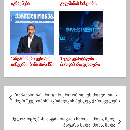
იგზავნება
გულმანის სახეობის
შეტყობინებები
პრიმატი ხეზე აძვრა
Facebook
და ფუღუროში
Messenger-ით
მოკალათდა
“ანგარიშები უცხოურ
1-ელ კვარტალში
ბანკებში, ბინა პარიზში
პირდაპირი უცხოური
და ქველმოქმედებაზე
ინვესტიციები
დახარჯული 100 000
წლიურად 28.3%-ით
ლარი, რა ქონებას
არის შემცირებული
ფლობს ანტონ
პ
ობოლაშვილი”
“ისპანახობა”- როგორ ერთობოდნენ მთავრობის
ო
მიერ “ყეენობის” აკრძალვის შემდეგ ქართველები
ს
ტ
მელია ოცნებას: მატრიოშკაში ხართ – მონა, მერე
პატარა მონა, მონა, მონა
ი