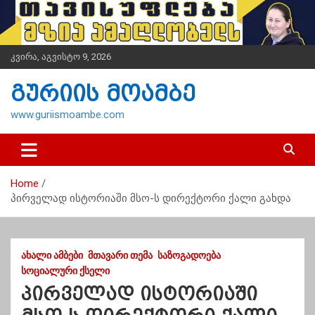
S
k
i
p
კვირა, აგვისტო 9, 2026
t
o
გურიის მოამბე
c
o
www.guriismoambe.com
n
t
e
n
Home
t
პირველად ისტორიაში მსო-ს დირექტორი ქალი გახდა
ᲐᲮᲐᲚᲘ ᲐᲛᲑᲔᲑᲘ
ᲛᲗᲐᲕᲐᲠᲘ ᲗᲔᲛᲐ
ᲡᲐᲖᲝᲒᲐᲓᲝᲔᲑᲐ
ᲡᲝᲪᲘᲐᲚᲣᲠᲘ ᲥᲡᲔᲚᲘ
პირველად ისტორიაში