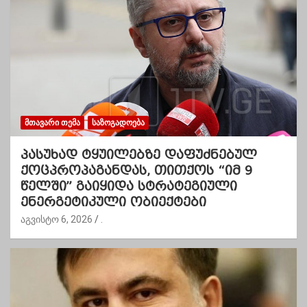
ᲛᲗᲐᲕᲐᲠᲘ ᲗᲔᲛᲐ
ᲡᲐᲖᲝᲒᲐᲓᲝᲔᲑᲐ
პასუხად ტყუილებზე დაფუძნებულ
ქოცპროპაგანდას, თითქოს “იმ 9
წელში” გაიყიდა სტრატეგიული
ენერგეტიკული ობიექტები
აგვისტო 6, 2026
.