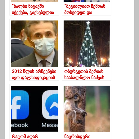
“ხალხი ნაგავში
“შეგიძლიათ ჩემთან
იქექება, გავსებულია
მოხვიდეთ და
მათხოვრებით
ცოტახნით დარჩეთ?”-
ქვეყანა” – სიდუხჭირე
ნიკოლოზის
და გურია
შარშანდელი წერილი
სანტას
2012 წლის არჩევნები
ოზურგეთის მერიას
იყო ფალსიფიკაციის
საახალწლო ნაძვის
ნიმუში – ბიძინა
ხის “დაშლა”
ივანიშვილი
დაავიწყდა
რატომ აღარ
ნაცრისფერი