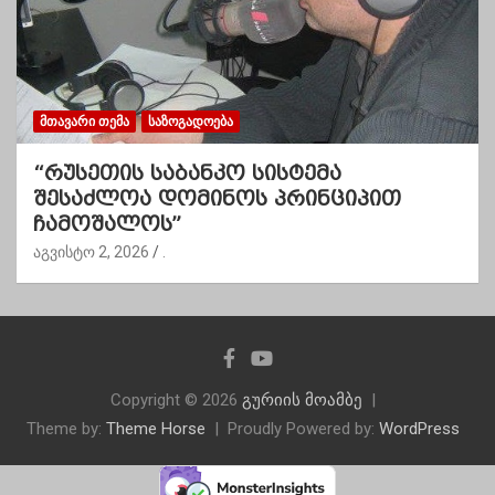
ᲛᲗᲐᲕᲐᲠᲘ ᲗᲔᲛᲐ
ᲡᲐᲖᲝᲒᲐᲓᲝᲔᲑᲐ
“რუსეთის საბანკო სისტემა
შესაძლოა დომინოს პრინციპით
ჩამოშალოს”
აგვისტო 2, 2026
.
Copyright © 2026
გურიის მოამბე
Theme by:
Theme Horse
Proudly Powered by:
WordPress