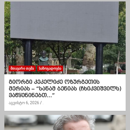
ᲛᲗᲐᲕᲐᲠᲘ ᲗᲔᲛᲐ
ᲡᲐᲖᲝᲒᲐᲓᲝᲔᲑᲐ
გიორგი კეკელიძე ოზურგეთის
მერიას – “სანამ ბენიას (ჩხიკვიშვილს)
ვაწყენინებთ…”
აგვისტო 6, 2026
.