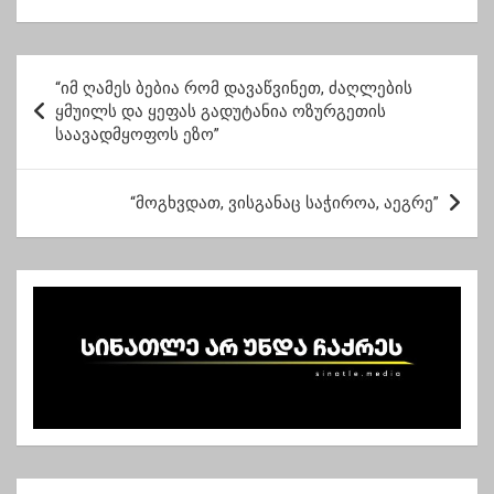
იძლევა
პ
“იმ ღამეს ბებია რომ დავაწვინეთ, ძაღლების
ო
ყმუილს და ყეფას გადუტანია ოზურგეთის
საავადმყოფოს ეზო”
ს
ტ
“მოგხვდათ, ვისგანაც საჭიროა, აეგრე”
ი
ს
ნ
ა
ვ
ი
გ
ა