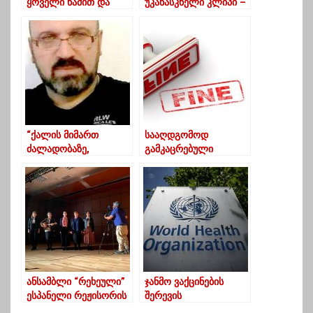
ყოველი წამით და
უკანასკნელი კლიპი –
ფიქრშიც კი სიკეთე
რას გეგმავდა
ჩამოარიგე
კლინიკიდან
ყველასთვის”
გამოსვლის შემდეგ
“ქალის მიმართ
სააღდგომოდ
ძალადობაზე,
გამკაცრებული
განსაკუთრებულად
კონტროლი –
მგრძნობიარე ვარ”
დაჯარიმებულია 63
საცხობი და
საკონდიტრო
ანსამბლი “რეხეული”
ჯანმო ვაქცინების
ესპანელი რეჟისორის
შერევის
ფილმში მოხვდა
რეკომენდაციას არ