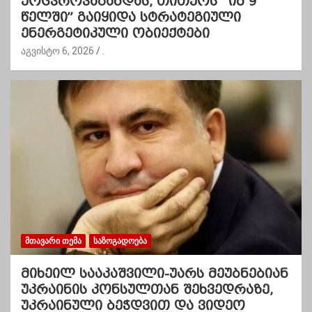
ქოცპროპაგანდას, თითქოს “იმ 9
წელში” გაიყიდა სტრატეგიული
ენერგეტიკული ობიექტები
აგვისტო 6, 2026
.
ᲛᲗᲐᲕᲐᲠᲘ ᲗᲔᲛᲐ
ᲡᲐᲖᲝᲒᲐᲓᲝᲔᲑᲐ
მიხეილ სააკაშვილი-უარს მეუბნებიან
უკრაინის კონსულთან შეხვედრაზე,
უკრაინული ბეჭდვით და ვიდეო