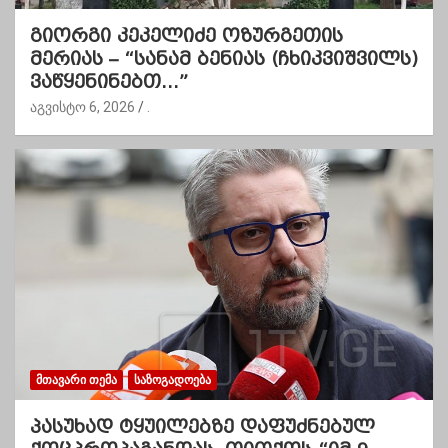
გიორგი კეკელიძე ოზურგეთის
მერიას – “სანამ ბენიას (ჩხიკვიშვილს)
ვაწყენინებთ…”
აგვისტო 6, 2026
.
ᲛᲗᲐᲕᲐᲠᲘ ᲗᲔᲛᲐ
ᲡᲐᲖᲝᲒᲐᲓᲝᲔᲑᲐ
პასუხად ტყუილებზე დაფუძნებულ