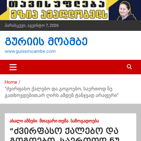
S
k
i
p
პარასკევი, აგვისტო 7, 2026
t
o
გურიის მოამბე
c
o
www.guriismoambe.com
n
t
e
n
Home
t
“ძვირფასო ქალებო და გოგოებო, საერთოდ ნუ
გათხოვდებით,არ ღირს ამდენ ტანჯვად არაფერი”
ᲐᲮᲐᲚᲘ ᲐᲛᲑᲔᲑᲘ
ᲛᲗᲐᲕᲐᲠᲘ ᲗᲔᲛᲐ
ᲡᲐᲖᲝᲒᲐᲓᲝᲔᲑᲐ
“ძვირფასო ქალებო და