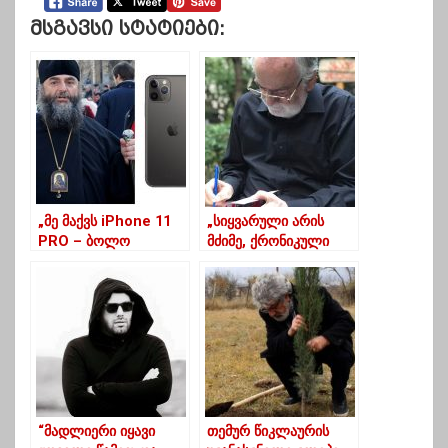
Მსგავსი Სტატიები:
„მე მაქვს iPhone 11
„სიყვარული არის
PRO – ბოლო
მძიმე, ქრონიკული
მოდელი არაა,
დაავადება”
გამოვიდა უკვე
iPhone 12“ – მეუფე
ნიკოლოზი
“მადლიერი იყავი
თემურ წიკლაურის