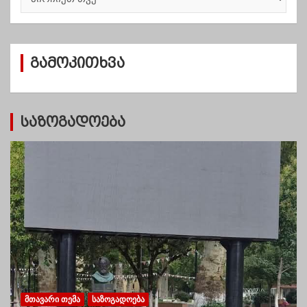
რ
ქ
ი
ვ
გამოკითხვა
ე
ბ
ი
საზოგადოება
ᲛᲗᲐᲕᲐᲠᲘ ᲗᲔᲛᲐ
ᲡᲐᲖᲝᲒᲐᲓᲝᲔᲑᲐ