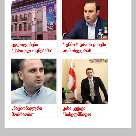
შინაგან საქმეთა
ხელი მოითბოს”
სამინისტრომ ერთი
პირი დააკავა
ცვლილებები
“ ენმ-ის დროს ციხეში
“ქართულ ოცნებაში”
არმოხვედრას
ნატრობდნენ, ახლა კი
მელია ციხიდან არ
გამოდის”
„ნაციონალური
კახა კუჭავა:
მოძრაობა”
“სახელმწიფო
თანამდებობებს არ
ვალდებულია დაიცვას
მიიღებს –
თითოეული
ხაბეიშვილის პასუხი
მოქალაქის