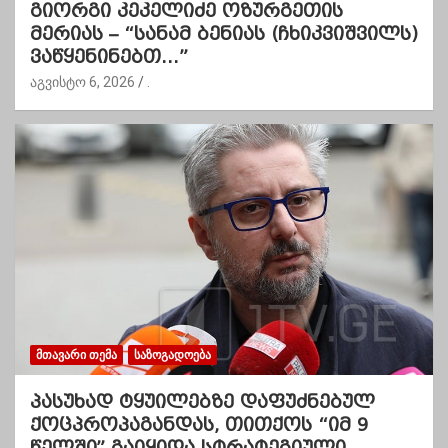
გიორგი კეკელიძე ოზურგეთის
მერიას – “სანამ ბენიას (ჩხიკვიშვილს)
ვაწყენინებთ…”
აგვისტო 6, 2026
.
ᲛᲗᲐᲕᲐᲠᲘ ᲗᲔᲛᲐ
ᲡᲐᲖᲝᲒᲐᲓᲝᲔᲑᲐ
პასუხად ტყუილებზე დაფუძნებულ
ქოცპროპაგანდას, თითქოს “იმ 9
წელში” გაიყიდა სტრატეგიული