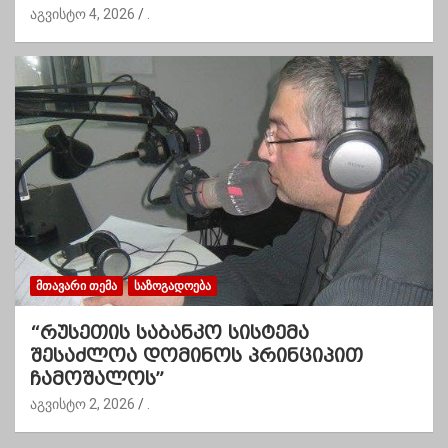
აგვისტო 4, 2026
.
ᲛᲗᲐᲕᲐᲠᲘ ᲗᲔᲛᲐ
ᲡᲐᲖᲝᲒᲐᲓᲝᲔᲑᲐ
“რუსეთის საბანკო სისტემა
შესაძლოა დომინოს პრინციპით
ჩამოშალოს”
აგვისტო 2, 2026
.