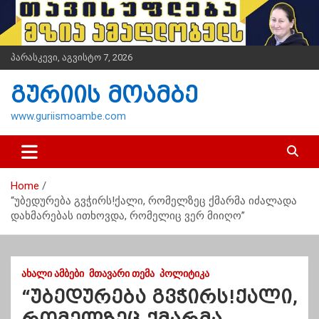
S
k
i
p
პარასკევი, აგვისტო 7, 2026
t
o
გურიის მოამბე
c
o
www.guriismoambe.com
n
t
e
n
Home
t
“უბედურება გვჭირს!ქალი, რომელზეც ქმარმა იძალადა
დახმარებას ითხოვდა, რომელიც ვერ მიიღო”
ᲐᲮᲐᲚᲘ ᲐᲛᲑᲔᲑᲘ
ᲛᲗᲐᲕᲐᲠᲘ ᲗᲔᲛᲐ
ᲞᲝᲚᲘᲢᲘᲙᲐ
“უბედურება გვჭირს!ქალი,