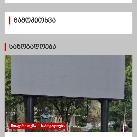
ქ
ი
ვ
გამოკითხვა
ე
ბ
ი
საზოგადოება
ᲛᲗᲐᲕᲐᲠᲘ ᲗᲔᲛᲐ
ᲡᲐᲖᲝᲒᲐᲓᲝᲔᲑᲐ