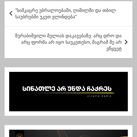
ხვიჩიას
უსაფრთხოება”
პ
“სიმკაცრე უბრალოებაში, ღიმილში და თბილ
ო
საუბრებში უკეთ ვლინდება”
ს
ტ
ზურაბიშვილი მელიას დაკავებაზე: არც დრო და
არც ფორმა არ იყო საუკეთესო, მაგრამ მე არ
ი
ვწყვეტ
ს
ნ
ა
ვ
ი
გ
ა
ც
ი