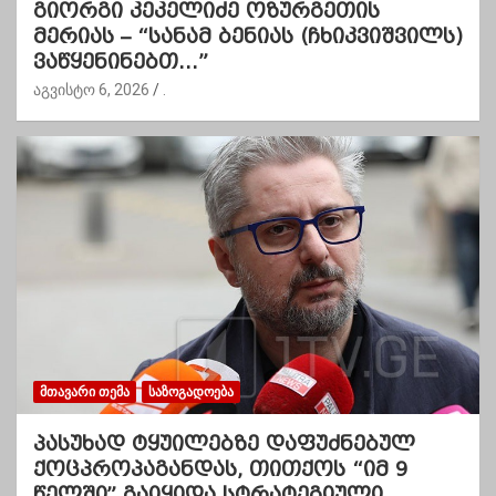
გიორგი კეკელიძე ოზურგეთის
მერიას – “სანამ ბენიას (ჩხიკვიშვილს)
ვაწყენინებთ…”
აგვისტო 6, 2026
.
ᲛᲗᲐᲕᲐᲠᲘ ᲗᲔᲛᲐ
ᲡᲐᲖᲝᲒᲐᲓᲝᲔᲑᲐ
პასუხად ტყუილებზე დაფუძნებულ
ქოცპროპაგანდას, თითქოს “იმ 9
წელში” გაიყიდა სტრატეგიული