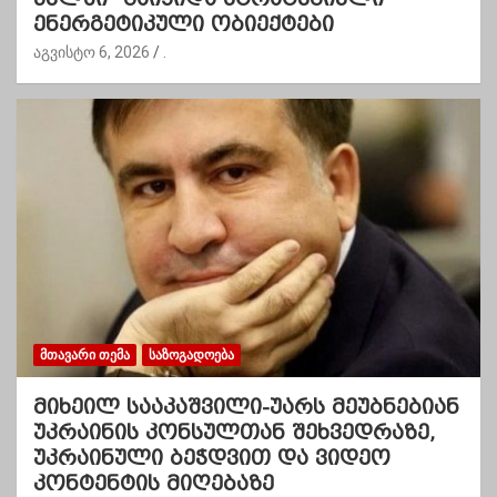
ენერგეტიკული ობიექტები
აგვისტო 6, 2026
.
ᲛᲗᲐᲕᲐᲠᲘ ᲗᲔᲛᲐ
ᲡᲐᲖᲝᲒᲐᲓᲝᲔᲑᲐ
მიხეილ სააკაშვილი-უარს მეუბნებიან
უკრაინის კონსულთან შეხვედრაზე,
უკრაინული ბეჭდვით და ვიდეო
კონტენტის მიღებაზე