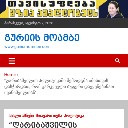
S
k
i
p
პარასკევი, აგვისტო 7, 2026
t
o
გურიის მოამბე
c
o
www.guriismoambe.com
n
t
e
n
Home
t
“ღარიბაშვილის პოლიტიკაში შემოდგმა იმისთვის
დასჭირდათ, რომ გარკვეული ბუფერი დაეყენებინათ
ივანიშვილთან”
ᲐᲮᲐᲚᲘ ᲐᲛᲑᲔᲑᲘ
ᲛᲗᲐᲕᲐᲠᲘ ᲗᲔᲛᲐ
ᲞᲝᲚᲘᲢᲘᲙᲐ
“ღარიბაშვილის