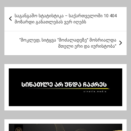
ღარიბაშვილი
ვკრძალავთ ჩვენი
გადადგომას არ
სიცოცხლის უფლებას
პ
აპირებს
– ნიკა გვარამია
საგანგაშო სტატისტიკა – საქართველოში 10 404
ო
მოზარდი განათლებას ვერ იღებს
ს
ტ
“მოკლედ, სიტყვა “მოძალადეზე” მოსრიალდა
მთელი ერი და იურისტობა”
ი
ს
ნ
ა
ვ
ი
გ
ა
ც