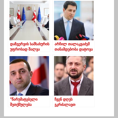
გადავიდა-
ირაკლი კობახიძე
სააკაშვილი
დაზვერვის სამსახურის
არჩილ თალაკვაძემ
უფროსად შალვა
თანამდებობა დატოვა
ლომიძე დაინიშნა
“წარუმატებელი
ჩვენ დღეს
შეთქმულება
ვკრძალავთ
სახელმწიფოს
არამარტო ლექსოს,
წინააღმდეგ” –
ჩვენ დღეს