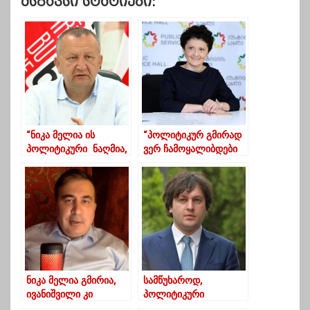
Მსგავსი Სტატიები:
“ნიკა მელია ის
“პოლიტიკურ გმირად
პოლიტიკური ნაღმია,
ვერ ჩამოყალიბდები
რომელიც “ქართულმა
ძლივს შექმნილ
ოცნებამ” თვითონ
პარლამენტზე შტურმის
დაუდო საკუთარ თავს”
გზით, “ბიძიკო””
ნიკა მელია გმირია,
სამწუხაროდ,
ივანიშვილი კი
პოლიტიკური
დაუკრეფავში
თამაშები სახეზეა –