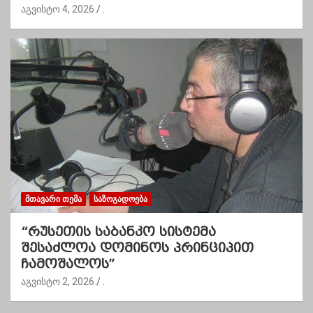
აგვისტო 4, 2026
.
ᲛᲗᲐᲕᲐᲠᲘ ᲗᲔᲛᲐ
ᲡᲐᲖᲝᲒᲐᲓᲝᲔᲑᲐ
“რუსეთის საბანკო სისტემა
შესაძლოა დომინოს პრინციპით
ჩამოშალოს”
აგვისტო 2, 2026
.