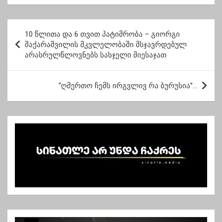
მცდელობის ფაქტზე
თანხის დარიგებას
65 წლის მამაკაცი
განაგრძობს
დააკავეს
პ
10 წლითა და 6 თვით პატიმრობა – გიორგი
ო
შაქარაშვილის მკვლელობაში მსჯავრდებულ
არასრულწლოვნებს სასჯელი მიესაჯათ
ს
ტ
“ღმერთო ჩემს ირგვლივ რა ბურუსია”…
ი
ს
ნ
ა
ვ
ი
გ
ა
ც