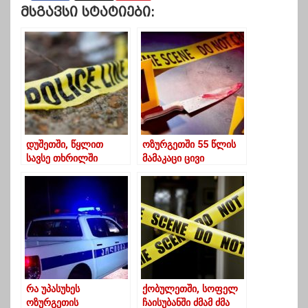
Მსგავსი Სტატიები:
დუშეთში, წყლით
ოზურგეთში 55 წლის
სავსე თხრილში
მამაკაცი ცივი
ქალის ცხედარი
იარაღით მოკლეს
იპოვეს – მას ორი დღე
(ექსკლუზივი)
ეძებდნენ
რა უპასუხეს
ქობულეთში, სოფელ
ოზურგეთის
ჩაისუბანში ძმამ ძმა