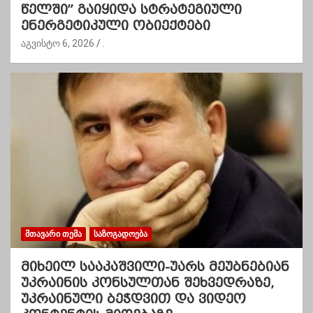
წელში” გაიყიდა სტრატეგიული
ენერგეტიკული ობიექტები
აგვისტო 6, 2026
.
ᲛᲗᲐᲕᲐᲠᲘ ᲗᲔᲛᲐ
ᲡᲐᲖᲝᲒᲐᲓᲝᲔᲑᲐ
მიხეილ სააკაშვილი-უარს მეუბნებიან
უკრაინის კონსულთან შეხვედრაზე,
უკრაინული ბეჭდვით და ვიდეო