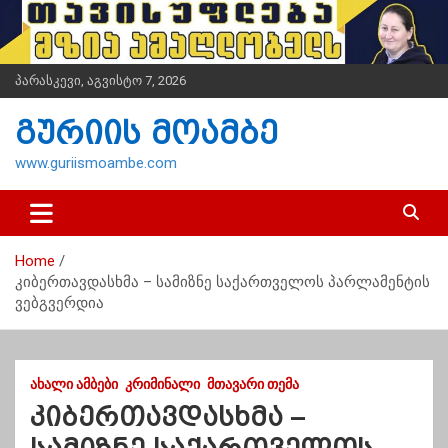
S
k
i
p
პარასკევი, აგვისტო 7, 2026
t
o
გურიის მოამბე
c
o
www.guriismoambe.com
n
t
e
n
Home
t
კიბერთავდასხმა – სამიზნე საქართველოს პარლამენტის
ვებგვერდია
ᲐᲮᲐᲚᲘ ᲐᲛᲑᲔᲑᲘ
ᲙᲠᲘᲛᲘᲜᲐᲚᲘ
ᲛᲗᲐᲕᲐᲠᲘ ᲗᲔᲛᲐ
კიბერთავდასხმა –