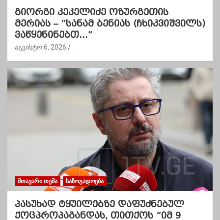
გიორგი კეკელიძე ოზურგეთის
მერიას – “სანამ ბენიას (ჩხიკვიშვილს)
ვაწყენინებთ…”
აგვისტო 6, 2026
.
ᲛᲗᲐᲕᲐᲠᲘ ᲗᲔᲛᲐ
ᲡᲐᲖᲝᲒᲐᲓᲝᲔᲑᲐ
პასუხად ტყუილებზე დაფუძნებულ
ქოცპროპაგანდას, თითქოს “იმ 9