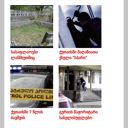
პოლიციაში 20 წლის
მოკლა
გოგოს, რომელსაც
თავს უცხო მამაკაცი
დაესხა
სასაფლაოები
ქუთაისში მაღაზიათა
ლანჩხუთშიც
ქსელი “სპარი”
გაძარცვეს
გაქურდეს
ქუთაისში 7 წლის
გურიის მაჟორიტარი
ბავშვის
სახელისუფლებო
გაუპატიურების
პარტიის შტაბში