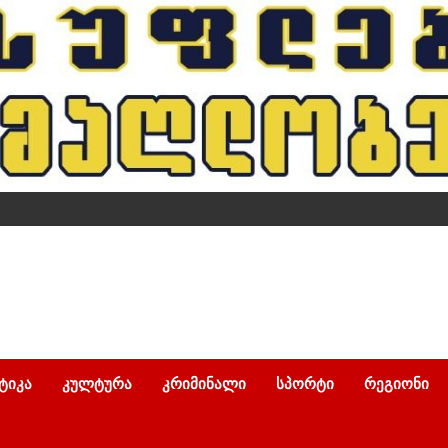
ᲢᲘᲙᲐ
ᲙᲣᲚᲢᲣᲠᲐ
ᲙᲠᲘᲛᲘᲜᲐᲚᲘ
ᲡᲞᲝᲠᲢᲘ
ᲠᲔᲒᲘᲝᲜᲘ