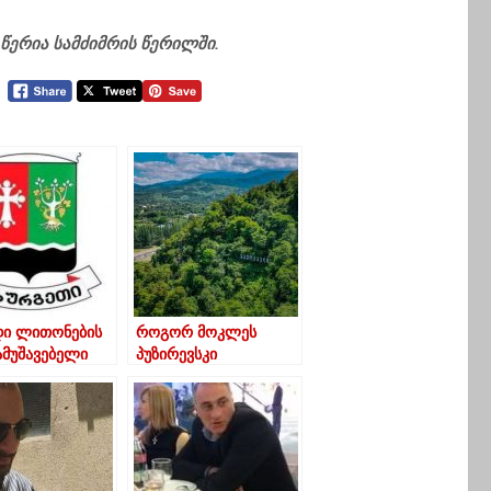
წერია სამძიმრის წერილში.
ი ლითონების
როგორ მოკლეს
ამუშავებელი
პუზირევსკი
მოს
შემოქმედში და
ბლობის
როგორ გაუსწორდა
ტის
რუსული ჯარი სოფელ
ისტრაციული
შემოქმედს
ება
ებულია