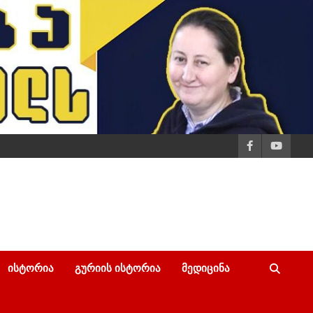
ᲘᲡᲢᲝᲠᲘᲐ
ᲒᲣᲠᲘᲘᲡ ᲘᲡᲢᲝᲠᲘᲐ
ᲛᲔᲓᲘᲪᲘᲜᲐ