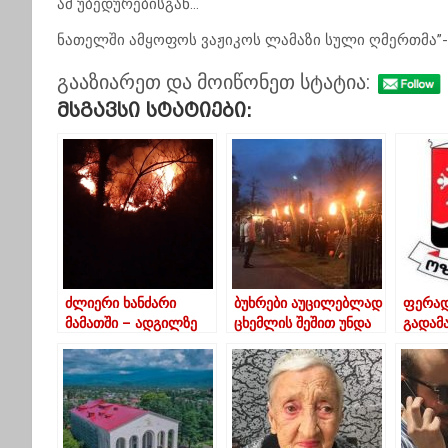
ამ უბედურებისგან…
ნათელში ამყოფოს ვაჟიკოს ლამაზი სული ღმერთმა”-
გააზიარეთ და მოიწონეთ სტატია:
Მსგავსი Სტატიები:
ძლიერი ხანძარი
ბუხრები აუცილებლად
ფერად
მამათში – ადგილზე
ცხემლის შეშით უნდა
გადამ
ოზურგეთის და
ანთებულიყო-
საწარ
ლანჩხუთის
საკალანდო
მშენე
სამაშველო
რიტუალები
პროექ
სამსახურები მუშაობენ
ადმინ
წარმო
შეჩერ