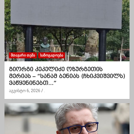
ᲛᲗᲐᲕᲐᲠᲘ ᲗᲔᲛᲐ
ᲡᲐᲖᲝᲒᲐᲓᲝᲔᲑᲐ
გიორგი კეკელიძე ოზურგეთის
მერიას – “სანამ ბენიას (ჩხიკვიშვილს)
ვაწყენინებთ…”
აგვისტო 6, 2026
.