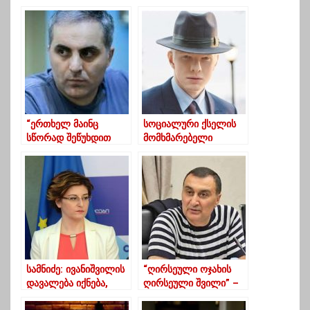
ბრძოლაში –
არჩევნებისთვის, ჩვენ
ამერიკელი
თანახმა ვართ 5-დან 3
სასულიერო პირების
პროცენტამდე
წერილი ქართველებს
ჩამოწევაზე
“ერთხელ მაინც
სოციალური ქსელის
სწორად შეწუხდით
მომხმარებელი
თქვე უსინდისოებო” –
ამტკიცებს, რომ ბერა
ბაჩანა შენგელია
ქალებზე
“ოცნებას”
სექსუალურად
ძალადობდა
სამნიძე: ივანიშვილის
“ღირსეული ოჯახის
დავალება იქნება,
ღირსეული შვილი” –
რომ დაიცვან ბერა და
ოქიტაშვილი ბერაზე