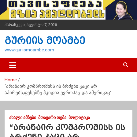
S
k
i
p
პარასკევი, აგვისტო 7, 2026
t
o
გურიის მოამბე
c
o
www.guriismoambe.com
n
t
e
n
Home
t
“არანაირ კომპრომისს ის ბრძენი კაცი არ
აპირებს,ფეხებზე ჰკიდია ევროპაც და ამერიკაც”
ᲐᲮᲐᲚᲘ ᲐᲛᲑᲔᲑᲘ
ᲛᲗᲐᲕᲐᲠᲘ ᲗᲔᲛᲐ
ᲞᲝᲚᲘᲢᲘᲙᲐ
“არანაირ კომპრომისს ის