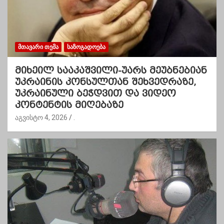
ᲛᲗᲐᲕᲐᲠᲘ ᲗᲔᲛᲐ
ᲡᲐᲖᲝᲒᲐᲓᲝᲔᲑᲐ
მიხეილ სააკაშვილი-უარს მეუბნებიან
უკრაინის კონსულთან შეხვედრაზე,
უკრაინული ბეჭდვით და ვიდეო
კონტენტის მიღებაზე
აგვისტო 4, 2026
.