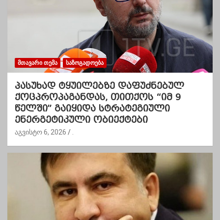
ᲛᲗᲐᲕᲐᲠᲘ ᲗᲔᲛᲐ
ᲡᲐᲖᲝᲒᲐᲓᲝᲔᲑᲐ
პასუხად ტყუილებზე დაფუძნებულ
ქოცპროპაგანდას, თითქოს “იმ 9
წელში” გაიყიდა სტრატეგიული
ენერგეტიკული ობიექტები
აგვისტო 6, 2026
.