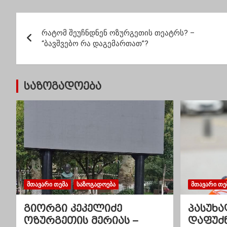
ბაზრიდან გაქრეს
გამოგვივა!..
გაიმა
პ
რატომ შეუჩნდნენ ოზურგეთის თეატრს? –
ო
“ბავშვებო რა დაგემართათ”?
ს
ტ
საზოგადოება
ი
ს
ნ
ა
ვ
ᲛᲗᲐᲕᲐᲠᲘ ᲗᲔᲛᲐ
ᲡᲐᲖᲝᲒᲐᲓᲝᲔᲑᲐ
ᲛᲗᲐᲕᲐᲠᲘ ᲗᲔ
ი
გიორგი კეკელიძე
პასუხა
ოზურგეთის მერიას –
დაფუძ