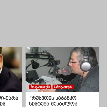
ᲛᲗᲐᲕᲐᲠᲘ ᲗᲔᲛᲐ
ᲡᲐᲖᲝᲒᲐᲓᲝᲔᲑᲐ
ლი-უარს
“რუსეთის საბანკო
ის
სისტემა შესაძლოა