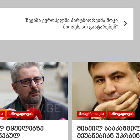
რთა
“ჩვენმა ევროპელმა პარტნიორებმა შოკი
მიიღეს, არ გაატარებენ”
ᲛᲐ
ᲡᲐᲖᲝᲒᲐᲓᲝᲔᲑᲐ
ᲛᲗᲐᲕᲐᲠᲘ ᲗᲔᲛᲐ
ᲡᲐᲖᲝᲒᲐᲓᲝᲔᲑᲐ
დ ტყუილებზე
მიხეილ სააკაშვი
ნებულ
მეუბნებიან უკრაინ