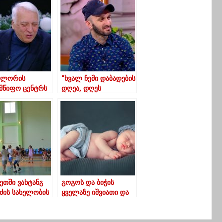
ლორის
“ხვალ ჩემი დაბადების
მწიფო ცენტრს
დღეა, დღეს
მნიშვნელოვან
აიშვილის
საჩუქრად, ჩემი
 მიენიჭება
ზღაპრების ახალი
წიგნი გამოვიდა”
ეთში ვახტანგ
გოგოს და ბიჭის
ძის სახელობის
ყველაზე იშვიათი და
ს კალათბურთის”
უცნაური სახელები
ტურნირი
საქართველოში