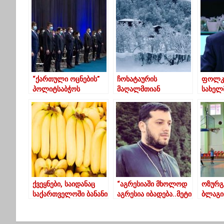
“ქართული ოცნების”
ჩოხატაურის
ფოლკ
პოლიტსაბჭოს
მაღალმთიან
სახელ
შემადგენლობა
სოფლებში თოვლის
ანზორ
ცნობილია
საფარი 70 სმ-ს
ერქომ
აღწევს – ფოტოები
სახელი
ქვეყნები, საიდანაც
“აგრესიაში მხოლოდ
ოზურგ
საქართველოში ბანანი
აგრესია იბადება..მეტი
ბლაგი
შემოდის – პროდუქტი,
სიკეთე ვცადოთ,
“ქუჩი
შესაძლოა, მსოფლიო
აუცილებლად
მე-3 