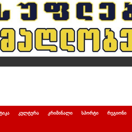
ᲢᲘᲙᲐ
ᲙᲣᲚᲢᲣᲠᲐ
ᲙᲠᲘᲛᲘᲜᲐᲚᲘ
ᲡᲞᲝᲠᲢᲘ
ᲠᲔᲒᲘᲝᲜᲘ