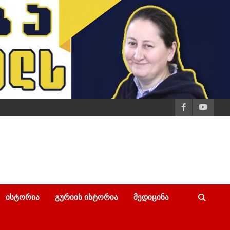
ᲘᲡᲢᲝᲠᲘᲐ
ᲒᲣᲠᲘᲘᲡ ᲘᲡᲢᲝᲠᲘᲐ
ᲛᲔᲓᲘᲪᲘᲜᲐ