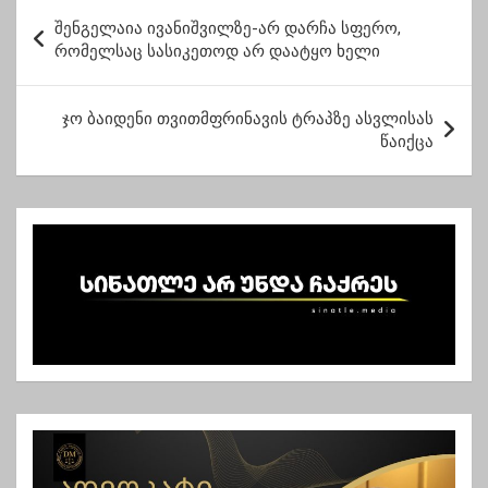
ხვდებიან
პ
დამსვენებლებს
შენგელაია ივანიშვილზე-არ დარჩა სფერო,
ო
რომელსაც სასიკეთოდ არ დაატყო ხელი
ს
ტ
ჯო ბაიდენი თვითმფრინავის ტრაპზე ასვლისას
წაიქცა
ი
ს
ნ
ა
ვ
ი
გ
ა
ც
ი