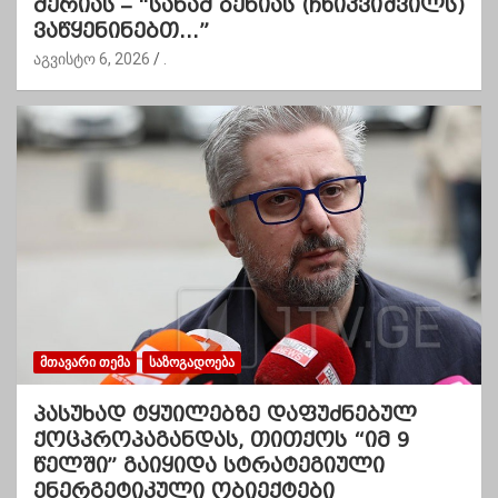
მერიას – “სანამ ბენიას (ჩხიკვიშვილს)
ვაწყენინებთ…”
აგვისტო 6, 2026
.
ᲛᲗᲐᲕᲐᲠᲘ ᲗᲔᲛᲐ
ᲡᲐᲖᲝᲒᲐᲓᲝᲔᲑᲐ
პასუხად ტყუილებზე დაფუძნებულ
ქოცპროპაგანდას, თითქოს “იმ 9
წელში” გაიყიდა სტრატეგიული
ენერგეტიკული ობიექტები