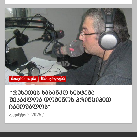
ᲛᲗᲐᲕᲐᲠᲘ ᲗᲔᲛᲐ
ᲡᲐᲖᲝᲒᲐᲓᲝᲔᲑᲐ
“რუსეთის საბანკო სისტემა
შესაძლოა დომინოს პრინციპით
ჩამოშალოს”
აგვისტო 2, 2026
.