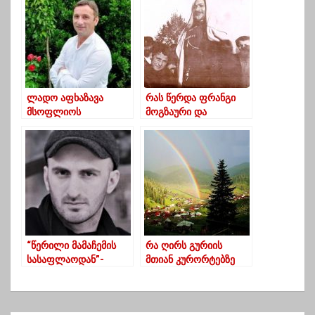
შემფარებელს, კვების
და სხვა ხარჯებს
დაუფინანსებენ
ლადო აფხაზავა
რას წერდა ფრანგი
მსოფლიოს
მოგზაური და
საუკეთესო
მკვლევარი ბარონი
პედაგოგთა ახალი
დე ბაი, რომელმაც
კონკურსის ათეულშია
საქართველოში XIX
საუკუნის მიწურულს
იმოგზაურა
“წერილი მამაჩემის
რა ღირს გურიის
სასაფლაოდან”-
მთიან კურორტებზე
კეკელიძე
დასვენება და
რამდენად
მომზადებული