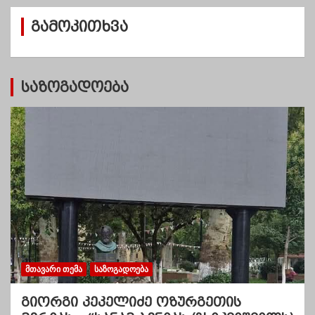
ვ
გამოკითხვა
ე
ბ
ი
საზოგადოება
ᲛᲗᲐᲕᲐᲠᲘ ᲗᲔᲛᲐ
ᲡᲐᲖᲝᲒᲐᲓᲝᲔᲑᲐ
გიორგი კეკელიძე ოზურგეთის