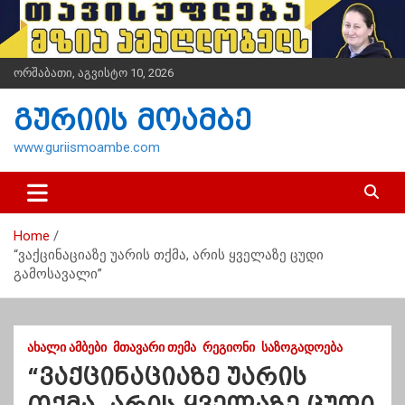
S
k
i
p
ორშაბათი, აგვისტო 10, 2026
t
o
გურიის მოამბე
c
o
www.guriismoambe.com
n
t
e
n
Home
t
“ვაქცინაციაზე უარის თქმა, არის ყველაზე ცუდი
გამოსავალი”
ᲐᲮᲐᲚᲘ ᲐᲛᲑᲔᲑᲘ
ᲛᲗᲐᲕᲐᲠᲘ ᲗᲔᲛᲐ
ᲠᲔᲒᲘᲝᲜᲘ
ᲡᲐᲖᲝᲒᲐᲓᲝᲔᲑᲐ
“ვაქცინაციაზე უარის