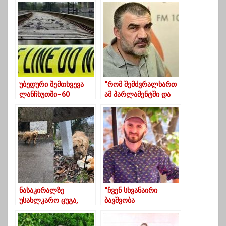
უბედური შემთხვევა
“რომ შემძვრალხართ
ლანჩხუთში–60
ამ პარლამენტში და
წლამდე ქალს
მთავრობაში,
მატარებელი დაეჯახა
გააკეთეთ გურიისთვის
რაცხა”
ნასაკირალზე
“ჩვენ სხვანაირი
უსახლკარო ცუგა,
ბავშვობა
ახალ პატრონს
გვქონდა,სხვისას არ
ელოდება-
ჰგავდა”