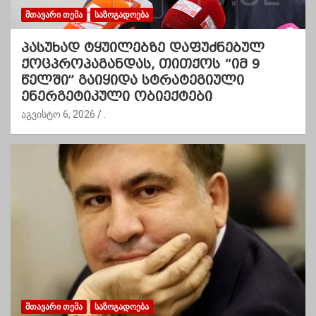
ᲛᲗᲐᲕᲐᲠᲘ ᲗᲔᲛᲐ
ᲡᲐᲖᲝᲒᲐᲓᲝᲔᲑᲐ
პასუხად ტყუილებზე დაფუძნებულ
ქოცპროპაგანდას, თითქოს “იმ 9
წელში” გაიყიდა სტრატეგიული
ენერგეტიკული ობიექტები
აგვისტო 6, 2026
.
ᲛᲗᲐᲕᲐᲠᲘ ᲗᲔᲛᲐ
ᲡᲐᲖᲝᲒᲐᲓᲝᲔᲑᲐ