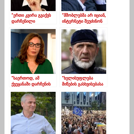
“ერთი კვირა გვაქვს
“მშობლებმა არ იციან,
დარჩენილი
ინტერნეტი შეუძინონ
რუბიკონის
შვილებს თუ საკვები”-
გადალახვამდე”-
ლადო აფხაზავა
ხუხაშვილი
“საერთოდ, ამ
“ხელისუფლება
ქვეყანაში დარჩენის
მიწების გასხვისებასა
აზრსაც ვეღარ
და მოსახლეობის
ვხედავ”…
დაყაჩაღებაზეა
გადართული“ –
მაჩალიკაშვილი