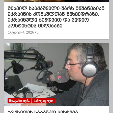
მიხეილ სააკაშვილი-უარს მეუბნებიან
უკრაინის კონსულთან შეხვედრაზე,
უკრაინული ბეჭდვით და ვიდეო
კონტენტის მიღებაზე
აგვისტო 4, 2026
.
ᲛᲗᲐᲕᲐᲠᲘ ᲗᲔᲛᲐ
ᲡᲐᲖᲝᲒᲐᲓᲝᲔᲑᲐ
“რუსეთის საბანკო სისტემა