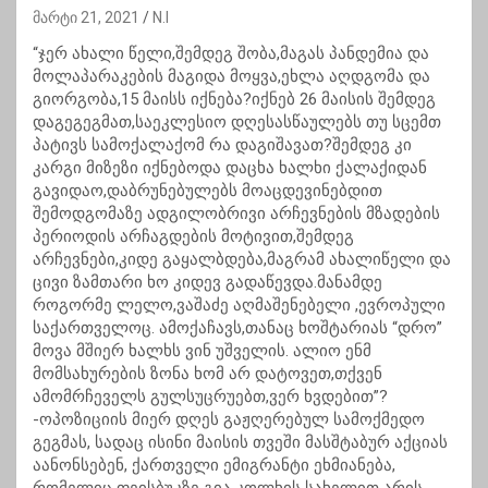
მარტი 21, 2021
N.I
“ჯერ ახალი წელი,შემდეგ შობა,მაგას პანდემია და
მოლაპარაკების მაგიდა მოყვა,ეხლა აღდგომა და
გიორგობა,15 მაისს იქნება?იქნებ 26 მაისის შემდეგ
დაგეგეგმათ,საეკლესიო დღესასწაულებს თუ სცემთ
პატივს სამოქალაქომ რა დაგიშავათ?შემდეგ კი
კარგი მიზეზი იქნებოდა დაცხა ხალხი ქალაქიდან
გავიდაო,დაბრუნებულებს მოაცდევინებდით
შემოდგომაზე ადგილობრივი არჩევნების მზადების
პერიოდის არჩაგდების მოტივით,შემდეგ
არჩევნები,კიდე გაყალბდება,მაგრამ ახალიწელი და
ცივი ზამთარი ხო კიდევ გადაწევდა.მანამდე
როგორმე ლელო,ვაშაძე აღმაშენებელი ,ევროპული
საქართველოც. ამოქაჩავს,თანაც ხოშტარიას “დრო”
მოვა მშიერ ხალხს ვინ უშველის. ალიო ენმ
მომსახურების ზონა ხომ არ დატოვეთ,თქვენ
ამომრჩეველს გულსუცრუებთ,ვერ ხვდებით”?
-ოპოზიციის მიერ დღეს გაჟღერებულ სამოქმედო
გეგმას, სადაც ისინი მაისის თვეში მასშტაბურ აქციას
აანონსებენ, ქართველი ემიგრანტი ეხმიანება,