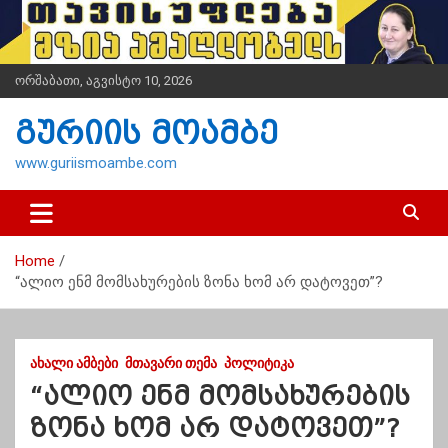
S
k
i
p
ორშაბათი, აგვისტო 10, 2026
t
o
გურიის მოამბე
c
o
www.guriismoambe.com
n
t
e
n
Home
t
“ალიო ენმ მომსახურების ზონა ხომ არ დატოვეთ”?
ᲐᲮᲐᲚᲘ ᲐᲛᲑᲔᲑᲘ
ᲛᲗᲐᲕᲐᲠᲘ ᲗᲔᲛᲐ
ᲞᲝᲚᲘᲢᲘᲙᲐ
“ალიო ენმ მომსახურების
ზონა ხომ არ დატოვეთ”?