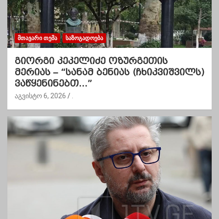
ᲛᲗᲐᲕᲐᲠᲘ ᲗᲔᲛᲐ
ᲡᲐᲖᲝᲒᲐᲓᲝᲔᲑᲐ
გიორგი კეკელიძე ოზურგეთის
მერიას – “სანამ ბენიას (ჩხიკვიშვილს)
ვაწყენინებთ…”
აგვისტო 6, 2026
.