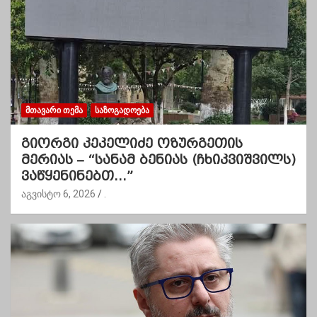
ᲛᲗᲐᲕᲐᲠᲘ ᲗᲔᲛᲐ
ᲡᲐᲖᲝᲒᲐᲓᲝᲔᲑᲐ
გიორგი კეკელიძე ოზურგეთის
მერიას – “სანამ ბენიას (ჩხიკვიშვილს)
ვაწყენინებთ…”
აგვისტო 6, 2026
.