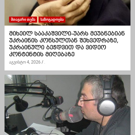
ᲛᲗᲐᲕᲐᲠᲘ ᲗᲔᲛᲐ
ᲡᲐᲖᲝᲒᲐᲓᲝᲔᲑᲐ
მიხეილ სააკაშვილი-უარს მეუბნებიან
უკრაინის კონსულთან შეხვედრაზე,
უკრაინული ბეჭდვით და ვიდეო
კონტენტის მიღებაზე
აგვისტო 4, 2026
.