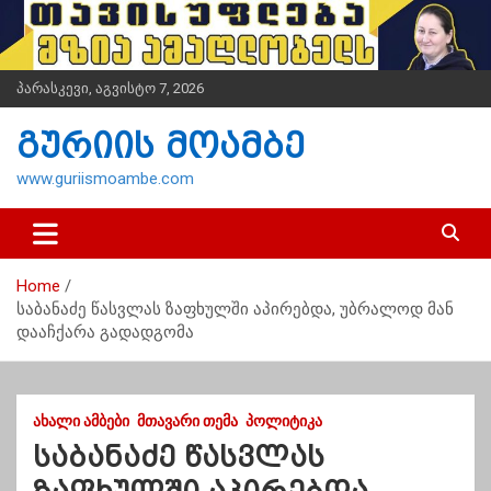
S
k
i
p
პარასკევი, აგვისტო 7, 2026
t
o
გურიის მოამბე
c
o
www.guriismoambe.com
n
t
e
n
Home
t
საბანაძე წასვლას ზაფხულში აპირებდა, უბრალოდ მან
დააჩქარა გადადგომა
ᲐᲮᲐᲚᲘ ᲐᲛᲑᲔᲑᲘ
ᲛᲗᲐᲕᲐᲠᲘ ᲗᲔᲛᲐ
ᲞᲝᲚᲘᲢᲘᲙᲐ
საბანაძე წასვლას