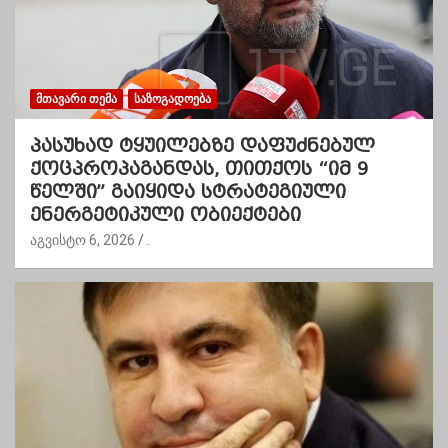
ᲛᲗᲐᲕᲐᲠᲘ ᲗᲔᲛᲐ
ᲡᲐᲖᲝᲒᲐᲓᲝᲔᲑᲐ
პასუხად ტყუილებზე დაფუძნებულ
ქოცპროპაგანდას, თითქოს “იმ 9
წელში” გაიყიდა სტრატეგიული
ენერგეტიკული ობიექტები
აგვისტო 6, 2026
.