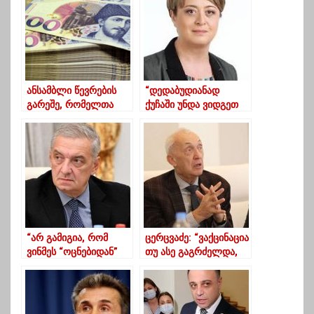
ანსამბლი წევრების
“დედაბუდიანად
გარეშე, რომელთა
ქუჩაში უნდა ვიდგეთ
ხელფასებშიც 441.9
და ამ ავადმყოფი
ათასია დახარჯული
სისტემის ამოძირკვას
უნდა ვითხოვდეთ”
“არ გამიგია, რომ
ცერცვაძე: “ვაქცინაცია
ვინმეს “ოცნებიდან”
თუ ასე გაგრძელდა,
წასვლა უნდა, თუმცა
მესამე ტალღა
გზა ხსნილია”
საქართველოში მალე
დაიწყება”