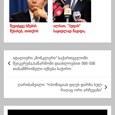
შევიტყვე ხმების
ალბათ, “პუფის”
შესახებ, თითქოს
საყიდლად წავიდა,
გახარიას პარტია ჩემი
რომ გვერდით
“პროექტია” –
“თავიანთ თავს
ივანიშვილი
მიუდგან”-ღუდუშაური
ენმ-ზე
პ
იტალიური „მონკლერი“ საქართველოში
ო
შეიკერება,საწარმოში დაახლოებით 500-550
თანამშრომელი იქნება საჭირო
ს
ტ
ღარიბაშვილი: “ოპოზიციას დღეს დარჩა სულ
ი
რაღაც ორი არჩევანი”
ს
ნ
ა