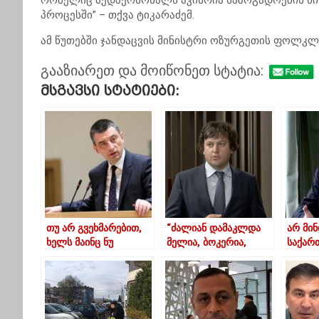
რომელიც მედპერსონალს აკისრია საზოგადოების წინ
პროცესში” – თქვა ტიკარაძემ.
ამ წუთებში ჯანდაცვის მინისტრი ოზურგეთის ფოლკლ
გააზიარეთ და მოიწონეთ სტატია:
Მსგავსი Სტატიები:
თუ არ გვეხმარებით,
“ძალიან დამაკლდა
არ მი
ხელს მაინც ნუ
მელია, ბოკერია,
საქარ
შეგვიშლით – გახარია
ხოშტარია…”-
შეუერ
ოპოზიციას
კობახიძეს ოპოზიცია
ქვეყნე
“ენატრება”
პარლა
ერთპა
დევიდ