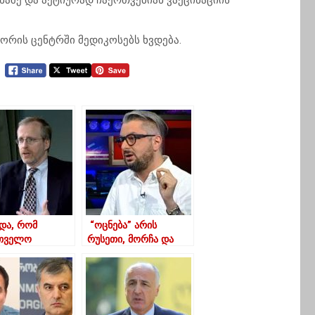
აშე და აქტიურად ჩაერთვებიან ვაქცინაციის
ორის ცენტრში მედიკოსებს ხვდება.
ნდა, რომ
“ოცნება” არის
თველო
რუსეთი, მორჩა და
თდეს იმ
გათავდა”- ნიკა
ბის სიას, სადაც
გვარამია
მენტი
რტიულია –
 კრამერი