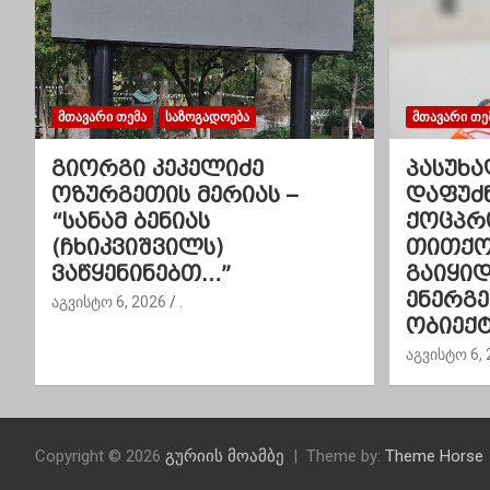
ნ
ა
ვ
ᲛᲗᲐᲕᲐᲠᲘ ᲗᲔᲛᲐ
ᲡᲐᲖᲝᲒᲐᲓᲝᲔᲑᲐ
ᲛᲗᲐᲕᲐᲠᲘ ᲗᲔ
ი
გიორგი კეკელიძე
პასუხა
ოზურგეთის მერიას –
დაფუძ
გ
“სანამ ბენიას
ქოცპრ
(ჩხიკვიშვილს)
თითქოს
ა
ვაწყენინებთ…”
გაიყი
ც
ენერგ
აგვისტო 6, 2026
.
ობიექტ
ი
აგვისტო 6, 
ა
Copyright © 2026
გურიის მოამბე
Theme by:
Theme Horse