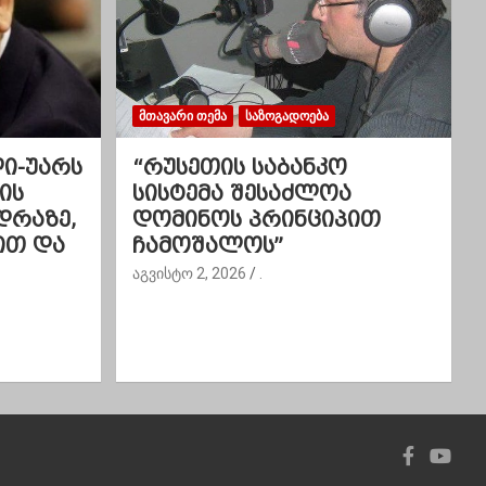
ᲛᲗᲐᲕᲐᲠᲘ ᲗᲔᲛᲐ
ᲡᲐᲖᲝᲒᲐᲓᲝᲔᲑᲐ
ლი-უარს
“რუსეთის საბანკო
ის
სისტემა შესაძლოა
დრაზე,
დომინოს პრინციპით
ით და
ჩამოშალოს”
აგვისტო 2, 2026
.