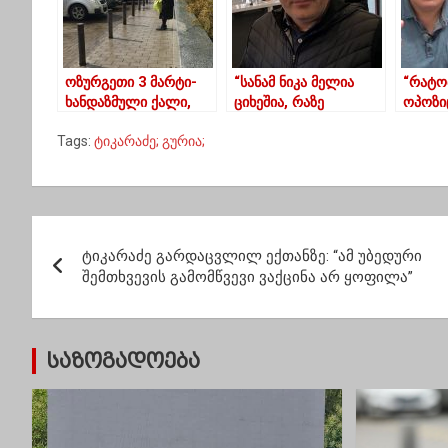
ოზურგეთი 3 მარტი-
“სანამ ნიკა მელია
“რატომ
ხანდაზმული ქალი,
ციხეშია, რაზე
ოპოზი
მოწყალებას ითხოვს
ვმსჯელობთ
სააკა
Tags:
ტიკარაძე; გურია;
საერთოდ?”
გავლენ
სუბარ
პ
ტიკარაძე გარდაცვლილ ექთანზე: “ამ უბედური
ო
შემთხვევის გამომწვევი ვაქცინა არ ყოფილა”
ს
ტ
საზოგადოება
ი
ს