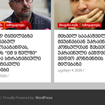
ᲛᲐ
ᲡᲐᲖᲝᲒᲐᲓᲝᲔᲑᲐ
ᲛᲗᲐᲕᲐᲠᲘ ᲗᲔᲛᲐ
ᲡᲐᲖᲝᲒᲐᲓᲝᲔᲑᲐ
დ ტყუილებზე
მიხეილ სააკაშვი
ნებულ
მეუბნებიან უკრაინ
ოპაგანდას,
კონსულთან შეხვე
 “იმ 9 წელში”
უკრაინული ბეჭდვ
და სტრატეგიული
ვიდეო კონტენტის
ეტიკული
მიღებაზე
ები
აგვისტო 4, 2026
.
2026
.
Proudly Powered by:
WordPress