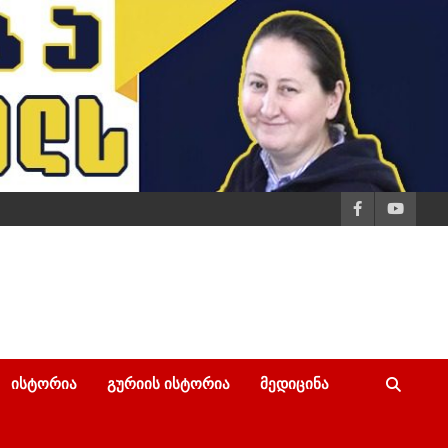
ᲘᲡᲢᲝᲠᲘᲐ
ᲒᲣᲠᲘᲘᲡ ᲘᲡᲢᲝᲠᲘᲐ
ᲛᲔᲓᲘᲪᲘᲜᲐ