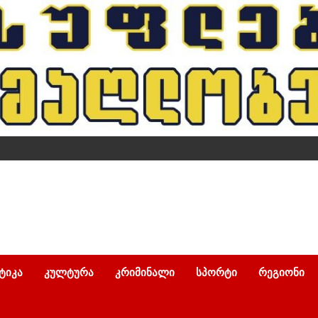
ᲢᲘᲙᲐ
ᲙᲣᲚᲢᲣᲠᲐ
ᲙᲠᲘᲛᲘᲜᲐᲚᲘ
ᲡᲞᲝᲠᲢᲘ
ᲠᲔᲒᲘᲝᲜᲘ