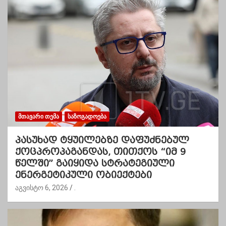
ᲛᲗᲐᲕᲐᲠᲘ ᲗᲔᲛᲐ
ᲡᲐᲖᲝᲒᲐᲓᲝᲔᲑᲐ
პასუხად ტყუილებზე დაფუძნებულ
ქოცპროპაგანდას, თითქოს “იმ 9
წელში” გაიყიდა სტრატეგიული
ენერგეტიკული ობიექტები
აგვისტო 6, 2026
.