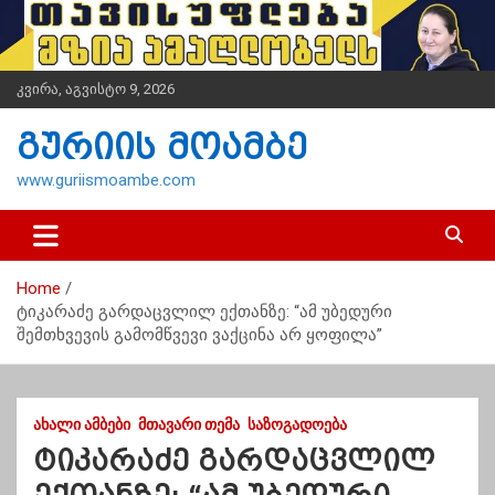
S
k
i
p
კვირა, აგვისტო 9, 2026
t
o
გურიის მოამბე
c
o
www.guriismoambe.com
n
t
e
n
Home
t
ტიკარაძე გარდაცვლილ ექთანზე: “ამ უბედური
შემთხვევის გამომწვევი ვაქცინა არ ყოფილა”
ᲐᲮᲐᲚᲘ ᲐᲛᲑᲔᲑᲘ
ᲛᲗᲐᲕᲐᲠᲘ ᲗᲔᲛᲐ
ᲡᲐᲖᲝᲒᲐᲓᲝᲔᲑᲐ
ტიკარაძე გარდაცვლილ