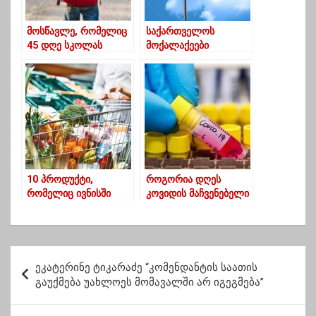
მოსწავლე, რომელიც
საქართველოს
45 დღე სკოლას
მოქალაქეები
გააცდენს, სტატუსი
ლეგალურად,
შეუჩერდება
შესაძლოა,
საფრანგეთშიც
დასაქმდნენ
10 პროდუქტი,
როგორია დღეს
რომელიც ივნისში
კოვიდის მაჩვენებელი
გაიაფდა
გურიაში
პ
ეკატერინე ტიკარაძე “კომენდანტის საათის
ო
გაუქმება უახლოეს მომავალში არ იგეგმება”
ს