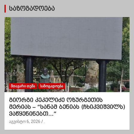
საზოგადოება
ᲛᲗᲐᲕᲐᲠᲘ ᲗᲔᲛᲐ
ᲡᲐᲖᲝᲒᲐᲓᲝᲔᲑᲐ
გიორგი კეკელიძე ოზურგეთის
მერიას – “სანამ ბენიას (ჩხიკვიშვილს)
ვაწყენინებთ…”
აგვისტო 6, 2026
.