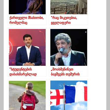
ქართველი მსახიობი,
“რაც მიკეთებია,
რომელმაც
ყველაფერი
ამერიკელი და
შეუძლებელი მეგონა”
ევროპელი
რეჟისორები მოხიბლა
“სტუდენტების
„მოასმენინეთ
დასახმარებლად
ბავშვებს თემურის
დაფინანსების
სიმღერები, ვაჟკაცები
პროგრამები
გაიზრდებიან“
ფართოვდება”