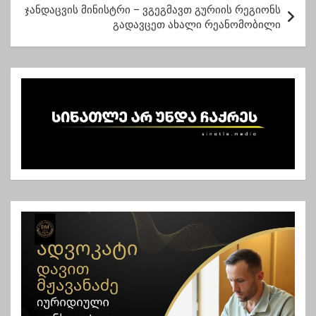
ტ
ჯანდაცვის მინისტრი – ვგეგმავთ გურიის რეგიონს
გადავცეთ ახალი რეანომობილი
ი
ს
ნ
ა
ვ
ი
გ
ა
ც
ი
ა