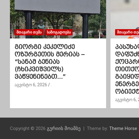
ა
ვ
ი
ᲛᲗᲐᲕᲐᲠᲘ ᲗᲔᲛᲐ
ᲡᲐᲖᲝᲒᲐᲓᲝᲔᲑᲐ
ᲛᲗᲐᲕᲐᲠᲘ ᲗᲔ
გ
გიორგი კეკელიძე
პასუხა
ოზურგეთის მერიას –
დაფუძ
ა
“სანამ ბენიას
ქოცპრ
(ჩხიკვიშვილს)
თითქოს
ც
ვაწყენინებთ…”
გაიყი
ი
ენერგ
აგვისტო 6, 2026
.
ობიექტ
ა
აგვისტო 6, 
Copyright © 2026
გურიის მოამბე
Theme by:
Theme Horse