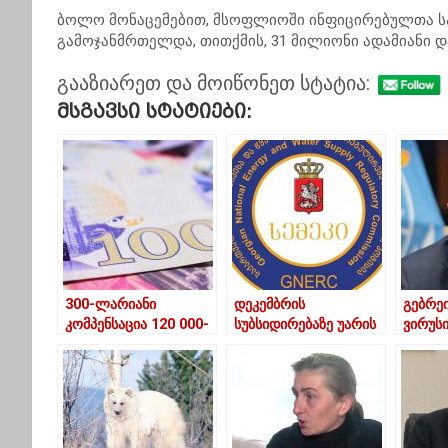
ბოლო მონაცემებით, მსოფლიოში ინფიცირებულთა სა
გამოჯანმრთელდა, თითქმის, 31 მილიონი ადამიანი დ
გააზიარეთ და მოიწონეთ სტატია:
Მსგავსი Სტატიები:
300-ლარიანი
დეკემბრის
გებრეი
კომპენსაცია 120 000-
სუბსიდირებაზე უარის
ვირუს
ზე მეტმა ადამიანმა
თქმის ბოლო ვადა 11
ცირკუ
აიღო – მაჭავარიანი
იანვარია – სემეკი
განაგ
გარდა
მაჩვე
მოიმა
ეკონო