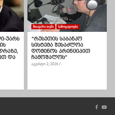
ᲛᲗᲐᲕᲐᲠᲘ ᲗᲔᲛᲐ
ᲡᲐᲖᲝᲒᲐᲓᲝᲔᲑᲐ
ლი-უარს
“რუსეთის საბანკო
ის
სისტემა შესაძლოა
დრაზე,
დომინოს პრინციპით
ით და
ჩამოშალოს”
აგვისტო 2, 2026
.