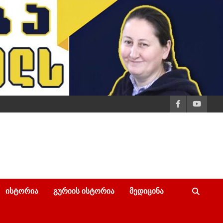
ᲘᲡᲢᲝᲠᲘᲐ
ᲒᲣᲠᲘᲘᲡ ᲘᲡᲢᲝᲠᲘᲐ
ᲛᲔᲓᲘᲪᲘᲜᲐ