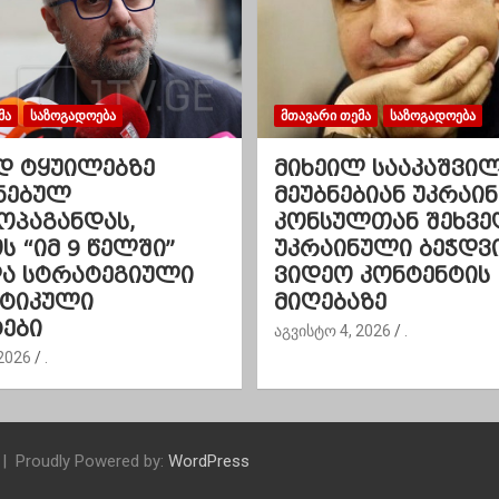
ᲛᲐ
ᲡᲐᲖᲝᲒᲐᲓᲝᲔᲑᲐ
ᲛᲗᲐᲕᲐᲠᲘ ᲗᲔᲛᲐ
ᲡᲐᲖᲝᲒᲐᲓᲝᲔᲑᲐ
დ ტყუილებზე
მიხეილ სააკაშვი
ნებულ
მეუბნებიან უკრაინ
ოპაგანდას,
კონსულთან შეხვე
 “იმ 9 წელში”
უკრაინული ბეჭდვ
და სტრატეგიული
ვიდეო კონტენტის
ეტიკული
მიღებაზე
ები
აგვისტო 4, 2026
.
2026
.
Proudly Powered by:
WordPress