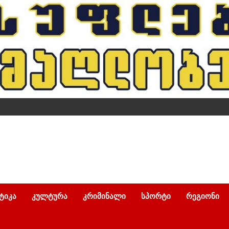
ᲢᲘᲙᲐ
ᲙᲣᲚᲢᲣᲠᲐ
ᲙᲠᲘᲛᲘᲜᲐᲚᲘ
ᲡᲞᲝᲠᲢᲘ
ᲠᲔᲒᲘᲝᲜᲘ