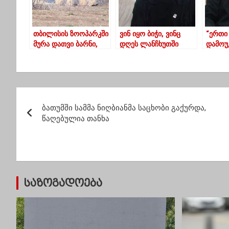
უფრო 
შეფერ
თბილისის ზოოპარკში
ვინ იყო ბიჭი, ვინც
“ერთი 
მურა დათვი ბარნი,
დღეს ლანჩხუთში
დამოუ
ერთ ღამეში
თავი მოიკლა-
ვინც ს
გათეთრდა
გარდაცვლილის დედა
ამგვა
მომხდარ ტრაგედიაზე
პ
ბათუმში სამმა ნიღბიანმა საცხობი გაქურდა,
ო
წაღებულია თანხა
ს
ტ
ი
საზოგადოება
ს
ნ